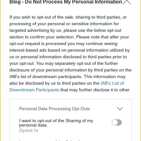
Blog -
Do Not Process My Personal Information
If you wish to opt-out of the sale, sharing to third parties, or
processing of your personal or sensitive information for
targeted advertising by us, please use the below opt-out
section to confirm your selection. Please note that after your
Zöld metszés (nyári hajtásválogatás)
opt-out request is processed you may continue seeing
kkm.furdancs
•
2019. június 26.
0
interest-based ads based on personal information utilized by
us or personal information disclosed to third parties prior to
your opt-out. You may separately opt-out of the further
A nyári zöldmunkákra azért van szükség, mert a
disclosure of your personal information by third parties on the
vegetációs időszak alatt a fák sokkal több új hajtást
IAB’s list of downstream participants. This information may
hoznak, mint amennyi a gyümölcsök felneveléséhez,
also be disclosed by us to third parties on the
IAB’s List of
a következő évi terméshez vagy a korona
Downstream Participants
that may further disclose it to other
fenntartásához szükséges. Ezeket a fölösleges
third parties.
hajtásokat egyébként a téli…
Please note that this website/app uses one or more Google
Personal Data Processing Opt Outs
services and may gather and store information including but
not limited to your visit or usage behaviour. You may click to
I want to opt-out of the Sharing of my
personal data.
grant or deny consent to Google and its third-party tags to
Opted In
use your data for below specified purposes in below Google
consent section.