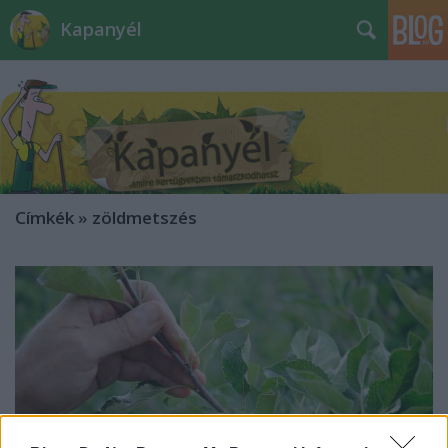
Kapanyél
Címkék
»
zöldmetszés