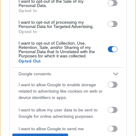
I want to opt-out of the Sale of my
Personal Data.
Opted In
I want to opt-out of processing my
Personal Data for Targeted Advertising.
Opted In
I want to opt-out of Collection, Use,
Retention, Sale, and/or Sharing of my
Personal Data that Is Unrelated with the
Purposes for which it was collected.
Opted Out
A metszőolló nyáron sem pihenhet
Google consents
kapanyél
•
2014. július 12.
0
I want to allow Google to enable storage
related to advertising like cookies on web or
A téli, tavaszi nagy metszési munkát a nyári
device identifiers in apps.
hajtásválogatással lehet csökkenteni. Ezzel kisebb
sokk éri a növényt, mert nem kell annyi később
I want to allow my user data to be sent to
eltávolítandó hajtást növelnie, és kevesebb
Google for online advertising purposes.
zöldhulladék keletkezik. Nem szabad arról sem
megfeledkezni, hogy a vékonyabb hajtásokat
I want to allow Google to send me
könnyebb vágni. A nyári…
personalized advertising.