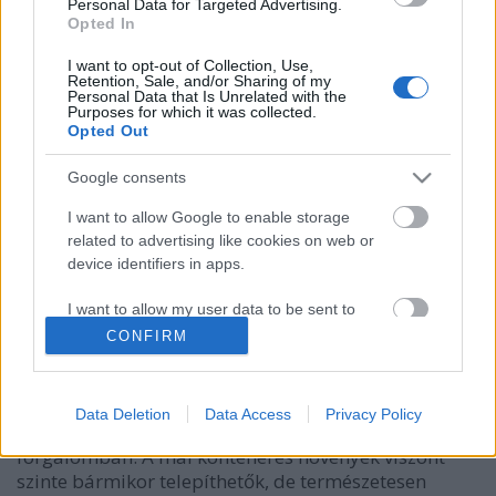
Personal Data for Targeted Advertising.
Bálint Károly kertépítő
•
2013. október 11.
0
Opted In
I want to opt-out of Collection, Use,
Az ősz hagyományosan a szabadgyökerű és
Retention, Sale, and/or Sharing of my
Personal Data that Is Unrelated with the
földlabdás fák és cserjék fő ültetési szezonja, a
Purposes for which it was collected.
konténeres növények viszont szinte bármikor
Opted Out
telepíthetők. Igaz, ez utóbbiaknál előfordulhat, hogy
otthon derül ki, a gyökerek már teljesen átszőtték az
Google consents
edényt, és az ilyen…
I want to allow Google to enable storage
related to advertising like cookies on web or
Növényültetés ősszel
device identifiers in apps.
Ti kérdeztétek - Szakértőnk válaszol
I want to allow my user data to be sent to
Bálint Károly kertépítő
•
2012. október 12.
1
Google for online advertising purposes.
CONFIRM
I want to allow Google to send me
Régebben az ősz volt a fák és cserjék fő ültetési
personalized advertising.
szezonja, mert a szabadgyökerű és földlabdás
Data Deletion
Data Access
Privacy Policy
növények voltak túlsúlyban a kereskedelmi
I want to allow Google to enable storage
forgalomban. A mai konténeres növények viszont
related to analytics like cookies on web or
szinte bármikor telepíthetők, de természetesen
device identifiers in apps.