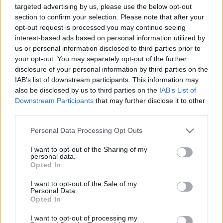
targeted advertising by us, please use the below opt-out
section to confirm your selection. Please note that after your
opt-out request is processed you may continue seeing
interest-based ads based on personal information utilized by
us or personal information disclosed to third parties prior to
your opt-out. You may separately opt-out of the further
A kecskéknél is több kárt okoz a
disclosure of your personal information by third parties on the
nedves hideg
IAB’s list of downstream participants. This information may
also be disclosed by us to third parties on the
IAB’s List of
kapanyél
•
2014. november 27.
0
Downstream Participants
that may further disclose it to other
third parties.
Az érzékenyebb kerti növények, így az egyre
Please note that this website/app uses one or more Google
divatosabb díszfüvek téliesítéséről gondoskodni kell.
Personal Data Processing Opt Outs
services and may gather and store information including but
Az igénytelenségük ellenére is rendkívül mutatós
not limited to your visit or usage behaviour. You may click to
I want to opt-out of the Sharing of my
keskenylevelűek közül sokat télen védeni kell, ha
personal data.
grant or deny consent to Google and its third-party tags to
nem is a hideg, de az alattomosan viselkedő víz
Opted In
use your data for below specified purposes in below Google
miatt. A japán vérfű -10 fokig biztosan állja a…
consent section.
I want to opt-out of the Sale of my
Personal Data.
Mit ültessünk ősszel?
Opted In
Ti kérdeztétek - Szakértőnk válaszol
I want to opt-out of processing my