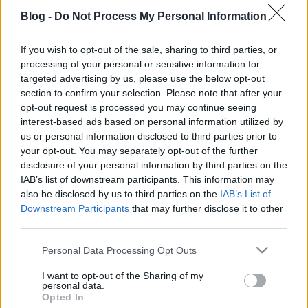
Blog -
Do Not Process My Personal Information
If you wish to opt-out of the sale, sharing to third parties, or
processing of your personal or sensitive information for
targeted advertising by us, please use the below opt-out
Mit nem eszünk jövőre?
section to confirm your selection. Please note that after your
opt-out request is processed you may continue seeing
kkm.furdancs
•
2018. december 19.
10
interest-based ads based on personal information utilized by
us or personal information disclosed to third parties prior to
Munkaerőhiány, járványos betegség, kártevők
your opt-out. You may separately opt-out of the further
elszaporodása, túlszedés, éghajlatváltozás ritkítja
disclosure of your personal information by third parties on the
itthon termelt haszonnövényeink listáját. Ez nem
IAB’s list of downstream participants. This information may
csak termelés-csökkenést jelent, hanem akár
also be disclosed by us to third parties on the
IAB’s List of
kollektív lemondást egy fajta nagyüzemi
Downstream Participants
that may further disclose it to other
termeléséről is. A mezőgazdaság mindig is…
third parties.
Please note that this website/app uses one or more Google
Personal Data Processing Opt Outs
services and may gather and store information including but
not limited to your visit or usage behaviour. You may click to
I want to opt-out of the Sharing of my
personal data.
grant or deny consent to Google and its third-party tags to
Opted In
use your data for below specified purposes in below Google