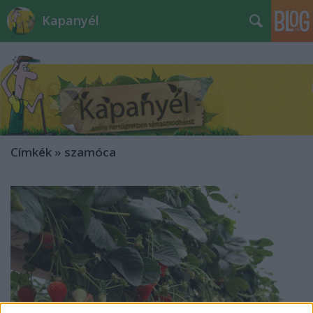
Kapanyél
Címkék
»
szamóca