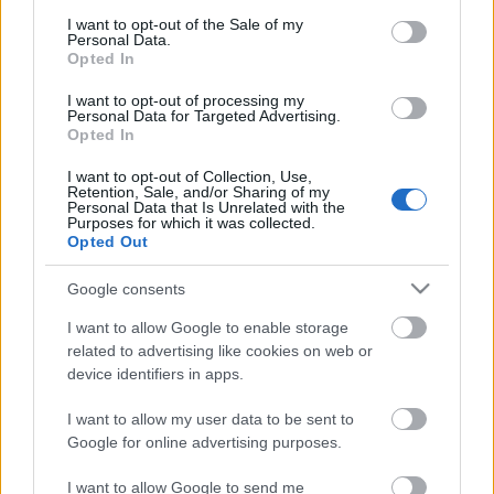
consent section.
I want to opt-out of the Sale of my
Personal Data.
Opted In
I want to opt-out of processing my
Personal Data for Targeted Advertising.
Opted In
I want to opt-out of Collection, Use,
Retention, Sale, and/or Sharing of my
Personal Data that Is Unrelated with the
Purposes for which it was collected.
Opted Out
Az otthon termett szamóca gyakran
nem jut el a konyháig
Google consents
kapanyél
•
2015. május 15.
0
I want to allow Google to enable storage
related to advertising like cookies on web or
device identifiers in apps.
Gyümölcseink (vagy zöldségeink) között a
legkényesebb a szamóca. Szezonja most van. Sokkal
I want to allow my user data to be sent to
többen kedvelik, mint ahányan termesztik. Kiskerti,
Google for online advertising purposes.
szabadföldi, fóliás nevelése számos buktatóval jár,
de akinek lehetősége van rá, érdemes próbálkozni
I want to allow Google to send me