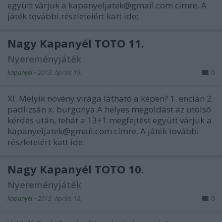
együtt várjuk a kapanyeljatek@gmail.com címre. A
játék további részleteiért katt ide:
Nagy Kapanyél TOTÓ 11.
Nyereményjáték
kapanyél
•
2013. április 19.
0
XI. Melyik növény virága látható a képen? 1. encián 2.
padlizsán x. burgonya A helyes megoldást az utolsó
kérdés után, tehát a 13+1 megfejtést együtt várjuk a
kapanyeljatek@gmail.com címre. A játék további
részleteiért katt ide:
Nagy Kapanyél TOTÓ 10.
Nyereményjáték
kapanyél
•
2013. április 18.
0