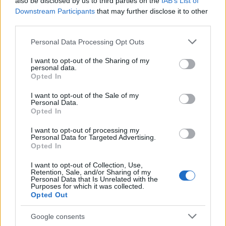
also be disclosed by us to third parties on the
IAB’s List of
kapanyél
•
2014. szeptember 11.
0
Downstream Participants
that may further disclose it to other
third parties.
Tegnap befejeződött a Hortus Hungaricus
belépőjegyekért folyó játékunk. A helyes válaszok a
Please note that this website/app uses one or more Google
Personal Data Processing Opt Outs
services and may gather and store information including but
következők: 1. Mit jelent a Hortus Hungaricus? -
not limited to your visit or usage behaviour. You may click to
I want to opt-out of the Sharing of my
Magyar kert 2. Hányadik évfordulóját ünnepli 2014-
personal data.
grant or deny consent to Google and its third-party tags to
ben a Hortus Hungaricus Kertészeti Szakkiállítás és
Opted In
use your data for below specified purposes in below Google
Vásár? - 20 3. Melyik növény nyerte el hazánkban a…
consent section.
I want to opt-out of the Sale of my
Personal Data.
Opted In
I want to opt-out of processing my
Personal Data for Targeted Advertising.
Opted In
I want to opt-out of Collection, Use,
Retention, Sale, and/or Sharing of my
Personal Data that Is Unrelated with the
Purposes for which it was collected.
Opted Out
Google consents