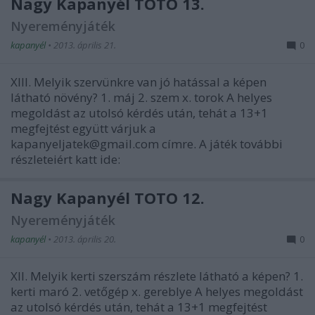
Nagy Kapanyél TOTÓ 13.
Nyereményjáték
kapanyél
•
2013. április 21.
0
XIII. Melyik szervünkre van jó hatással a képen
látható növény? 1. máj 2. szem x. torok A helyes
megoldást az utolsó kérdés után, tehát a 13+1
megfejtést együtt várjuk a
kapanyeljatek@gmail.com címre. A játék további
részleteiért katt ide:
Nagy Kapanyél TOTÓ 12.
Nyereményjáték
kapanyél
•
2013. április 20.
0
XII. Melyik kerti szerszám részlete látható a képen? 1.
kerti maró 2. vetőgép x. gereblye A helyes megoldást
az utolsó kérdés után, tehát a 13+1 megfejtést