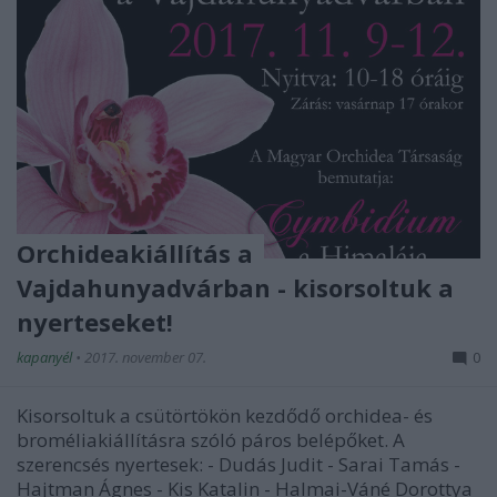
Orchideakiállítás a
Vajdahunyadvárban - kisorsoltuk a
nyerteseket!
kapanyél
•
2017. november 07.
0
Kisorsoltuk a csütörtökön kezdődő orchidea- és
broméliakiállításra szóló páros belépőket. A
szerencsés nyertesek: - Dudás Judit - Sarai Tamás -
Hajtman Ágnes - Kis Katalin - Halmai-Váné Dorottya