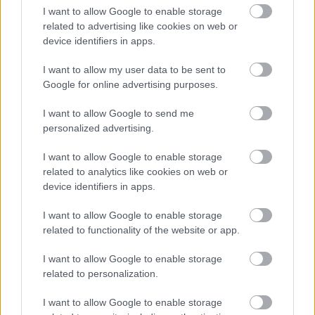
I want to allow Google to enable storage
related to advertising like cookies on web or
device identifiers in apps.
Hortus - nyereményjáték 3.
I want to allow my user data to be sent to
kapanyél
•
2014. szeptember 10.
0
Google for online advertising purposes.
Elérkeztünk a Hortus-nyereményjáték harmadik,
I want to allow Google to send me
egyben utolsó fordulójához. A mai kérdés: Melyik
personalized advertising.
növény nyerte el hazánkban a Hungarikum címet? 1.
I want to allow Google to enable storage
kamilla 2. harangvirág 3. pipacs Az előző két kérdést
related to analytics like cookies on web or
itt és itt találjátok. A három választ együtt kérjük
device identifiers in apps.
beküldeni a kapanyelinfo@gmail.com címre a…
I want to allow Google to enable storage
Nagy Kapanyél TOTÓ -
related to functionality of the website or app.
Eredményhirdetés
I want to allow Google to enable storage
Nyereményjáték
related to personalization.
kapanyél
•
2013. április 24.
0
I want to allow Google to enable storage