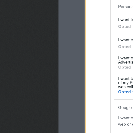
Persona
I want t
Opted 
I want t
Opted 
I want 
Advertis
Opted 
I want t
of my P
was col
Opted 
Google 
I want t
web or d