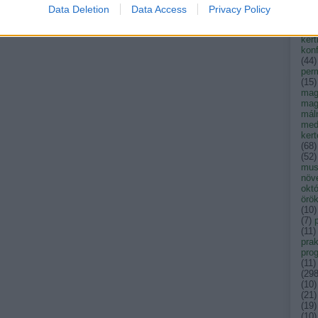
kak
Data Deletion
Data Access
Privacy Policy
kar
ken
kert
konf
(
44
)
per
(
15
)
mag
mag
mál
med
ker
(
68
)
(
52
)
musk
növ
okt
örök
(
10
)
(
7
)
(
11
)
prak
pro
(
11
)
(
29
(
10
)
(
21
)
(
19
)
(
10
)