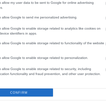
arat
o allow my user data to be sent to Google for online advertising
any
s.
báli
bor
citr
to allow Google to send me personalized advertising.
cse
cso
czau
o allow Google to enable storage related to analytics like cookies on
dec
evice identifiers in apps.
(
15
)
egyn
fag
o allow Google to enable storage related to functionality of the website
faül
fito
(
12
)
fűsz
o allow Google to enable storage related to personalization.
fűs
Füv
(
49
)
o allow Google to enable storage related to security, including
taná
gom
cation functionality and fraud prevention, and other user protection.
gye
gyep
gyó
(
11
)
hag
CONFIRM
han
(
13
)
(
7
)
(
24
)