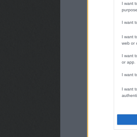
I want t
purpose
I want 
I want t
web or d
I want t
or app.
I want t
I want t
authenti