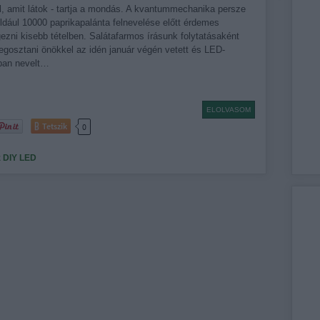
l, amit látok - tartja a mondás. A kvantummechanika persze
éldául 10000 paprikapalánta felnevelése előtt érdemes
gezni kisebb tételben. Salátafarmos írásunk folytatásaként
gosztani önökkel az idén január végén vetett és LED-
ban nevelt…
ELOLVASOM
Tetszik
0
z
DIY
LED