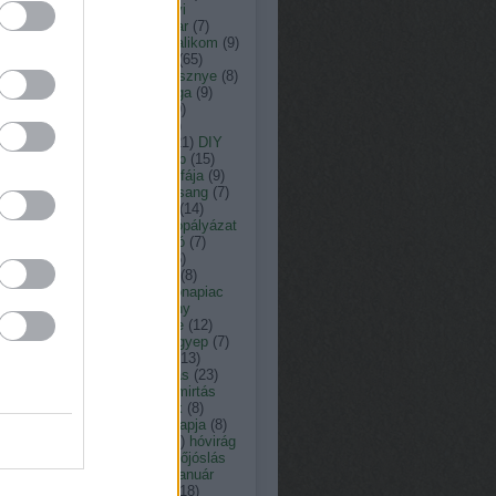
ás
(
13
)
arborétum
(
8
)
ásványi
agok
(
33
)
augusztus
(
23
)
avar
(
7
)
nt károly kertépítő
(
29
)
bazsalikom
(
9
)
(
15
)
botanikus kert
(
9
)
búza
(
65
)
omfű
(
7
)
citrusfélék
(
7
)
cseresznye
(
8
)
resznyefa
(
7
)
cserje
(
12
)
csiga
(
9
)
nka péter természetfotós
(
19
)
ner péter
(
152
)
c vitamin
(
7
)
ember
(
15
)
dézsató
(
8
)
dió
(
21
)
DIY
dologtiltás
(
22
)
dologtiltó nap
(
15
)
yári virágok
(
8
)
eső
(
12
)
év fája
(
9
)
y
(
11
)
fagyosszentek
(
12
)
farsang
(
7
)
tetés
(
9
)
február
(
18
)
fecske
(
14
)
friday
(
7
)
fokhagyma
(
10
)
fotópályázat
füge
(
7
)
fűnyírás
(
12
)
fűnyíró
(
7
)
erkert
(
10
)
fűszernövény
(
36
)
zernövények
(
10
)
füvészkert
(
8
)
észkert
(
31
)
gabona
(
7
)
gabonapiac
Gardenexpo
(
9
)
gazdasszony
csai
(
8
)
gépek
(
8
)
gesztenye
(
12
)
ba
(
8
)
gombabetegség
(
10
)
gyep
(
7
)
pápolás
(
11
)
gyepgondozás
(
13
)
szellőztetés
(
13
)
gyógyhatás
(
23
)
gynövény
(
39
)
gyom
(
7
)
gyomirtás
gyümölcsfa
(
13
)
hagymások
(
8
)
ymás virágok
(
19
)
halottak napja
(
8
)
gya
(
8
)
Hortus Hungaricus
(
9
)
hóvirág
húsvét
(
17
)
időjárás
(
176
)
időjóslás
immunerősítő
(
9
)
jácint
(
12
)
január
játék
(
19
)
július
(
17
)
június
(
18
)