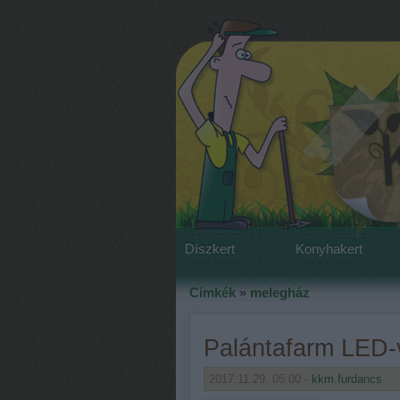
Díszkert
Konyhakert
Címkék
»
melegház
Palántafarm LED-v
2017.11.29. 05:00 -
kkm.furdancs