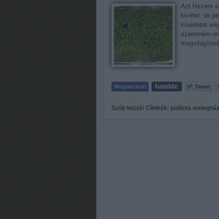
Azt hiszem e
kivétel, de p
kísérletet vé
szeretném me
megvilágítás
Szólj hozzá!
Címkék:
palánta
meleghá