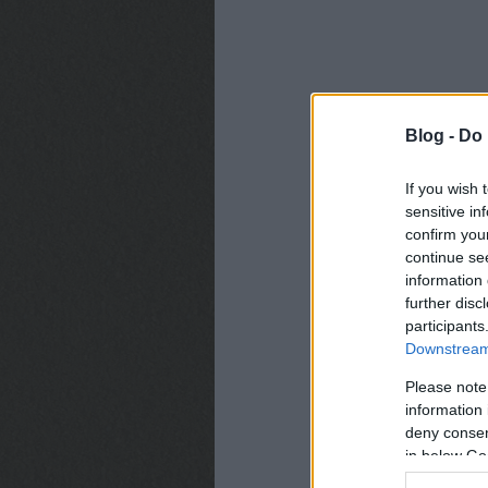
Blog -
Do 
If you wish 
sensitive in
confirm you
continue se
information 
further disc
participants
Downstream 
Please note
information 
deny consent
in below Go