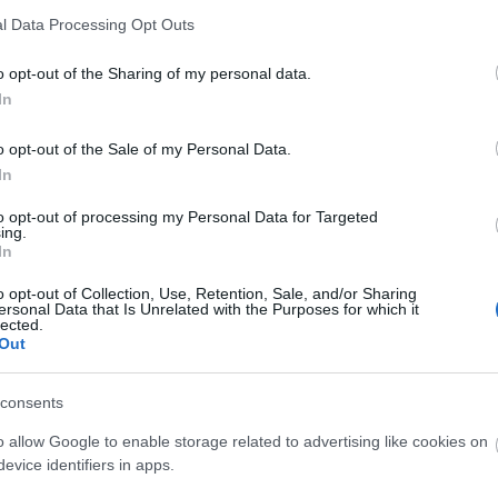
Utol
l Data Processing Opt Outs
Szak
o opt-out of the Sharing of my personal data.
In
Kér
o opt-out of the Sale of my Personal Data.
In
to opt-out of processing my Personal Data for Targeted
ing.
In
o opt-out of Collection, Use, Retention, Sale, and/or Sharing
ersonal Data that Is Unrelated with the Purposes for which it
lected.
Out
Va
consents
o allow Google to enable storage related to advertising like cookies on
Címk
evice identifiers in apps.
adv