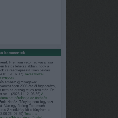
só kommentek
rend:
Prèmium vetőmag vásárlása
én biztos lehetsz abban, hogy a
k csírázókèpesek! Ilyen például ...
4.01.19. 07:17
)
Tavaszközeli
észtippek
és ember:
@miyagawa:
yarországon 2008-óta él fügedarázs,
 nem az ország teljes területén. De
r se...
(
2023.11.12. 06:36
)
A
darazsat pótolhatja az öntözés
eri:
Nehéz. Tényleg nem fogyaszt
at. Van egy ősöreg Tecumseh
ros Szentkirály kft-s fűnyíróm is, ...
3.06.26. 07:29
)
Teszt: a
egyszerűbb benzines fűnyíró