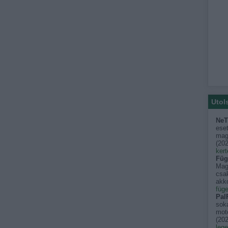
Utol
NeT
eset
mago
(
202
kert
Füg
Mag
csak
akko
füge
PalF
sok
moto
(
202
leg