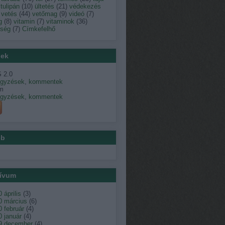
tulipán
(
10
)
ültetés
(
21
)
védekezés
vetés
(
44
)
vetőmag
(
9
)
videó
(
7
)
g
(
8
)
vitamin
(
7
)
vitaminok
(
36
)
dség
(
7
)
Címkefelhő
ek
 2.0
egyzések
,
kommentek
m
egyzések
,
kommentek
éb
ívum
 április
(
3
)
0 március
(
6
)
 február
(
4
)
 január
(
4
)
9 december
(
4
)