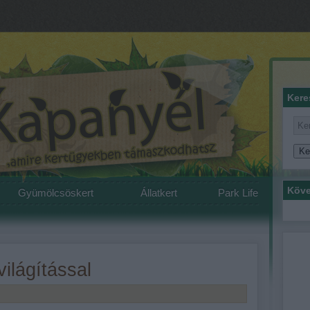
Kere
Köve
Gyümölcsöskert
Állatkert
Park Life
ilágítással