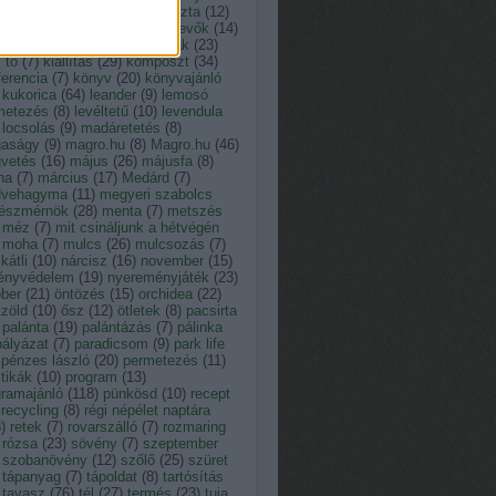
tusz
(
13
)
kakukkfű
(
9
)
káposzta
(
12
)
ácsony
(
23
)
kártevő
(
12
)
kártevők
(
14
)
der
(
11
)
kert
(
19
)
kerti munkák
(
23
)
i tó
(
7
)
kiállítás
(
29
)
komposzt
(
34
)
erencia
(
7
)
könyv
(
20
)
könyvajánló
kukorica
(
64
)
leander
(
9
)
lemosó
metezés
(
8
)
levéltetű
(
10
)
levendula
locsolás
(
9
)
madáretetés
(
8
)
aságy
(
9
)
magro.hu
(
8
)
Magro.hu
(
46
)
vetés
(
16
)
május
(
26
)
májusfa
(
8
)
na
(
7
)
március
(
17
)
Medárd
(
7
)
vehagyma
(
11
)
megyeri szabolcs
tészmérnök
(
28
)
menta
(
7
)
metszés
méz
(
7
)
mit csináljunk a hétvégén
moha
(
7
)
mulcs
(
26
)
mulcsozás
(
7
)
átli
(
10
)
nárcisz
(
16
)
november
(
15
)
ényvédelem
(
19
)
nyereményjáték
(
23
)
óber
(
21
)
öntözés
(
15
)
orchidea
(
22
)
zöld
(
10
)
ősz
(
12
)
ötletek
(
8
)
pacsirta
palánta
(
19
)
palántázás
(
7
)
pálinka
pályázat
(
7
)
paradicsom
(
9
)
park life
pénzes lászló
(
20
)
permetezés
(
11
)
tikák
(
10
)
program
(
13
)
gramajánló
(
118
)
pünkösd
(
10
)
recept
recycling
(
8
)
régi népélet naptára
8
)
retek
(
7
)
rovarszálló
(
7
)
rozmaring
rózsa
(
23
)
sövény
(
7
)
szeptember
szobanövény
(
12
)
szőlő
(
25
)
szüret
tápanyag
(
7
)
tápoldat
(
8
)
tartósítás
tavasz
(
76
)
tél
(
27
)
termés
(
23
)
tuja