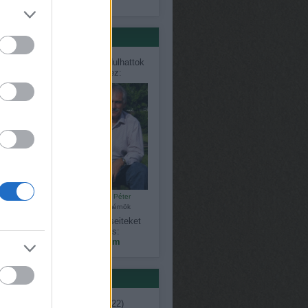
só 20
értőink
désekkel, problémákkal fordulhattok
közvetlenül szakértőinkhez:
Bálint Károly
Czauner Péter
kertépítő
kertészmérnök
gy észrevételeiteket, kérdéseiteket
megoszthatjátok velünk is:
kapanyelinfo@gmail.com
ék
ent
(
7
)
ágimama
(
11
)
április
(
22
)