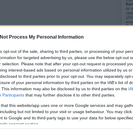
Ker
és 
ráad
(
202
avag
Zsó
évve
után
Not Process My Personal Information
(
202
Sar
gyík
to opt-out of the sale, sharing to third parties, or processing of your per
vag
formation for targeted advertising by us, please use the below opt-out s
álla
zmr
r selection. Please note that after your opt-out request is processed y
emel
eing interest-based ads based on personal information utilized by us or
terü
(
202
disclosed to third parties prior to your opt-out. You may separately opt-
szé
losure of your personal information by third parties on the IAB’s list of
néha
. This information may also be disclosed by us to third parties on the
egy
IA
tükö
Participants
that may further disclose it to other third parties.
kkm
Pers
 that this website/app uses one or more Google services and may gath
akik
(
202
including but not limited to your visit or usage behaviour. You may click 
pal
 to Google and its third-party tags to use your data for below specifi
spin
ogle consent section.
(
202
pal