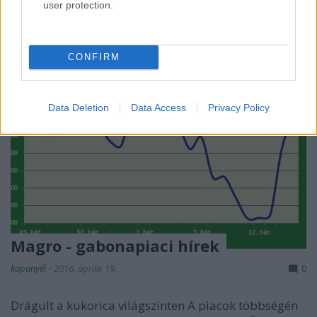
user protection.
CONFIRM
Data Deletion
Data Access
Privacy Policy
Magro - gabonapiaci hírek
kapanyél
•
2016. április 19.
0
Drágult a kukorica világszinten A piacok többségén