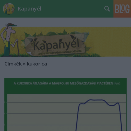
Kapanyél
Címkék
»
kukorica