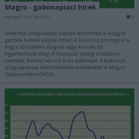
Magro - gabonapiaci hírek
kapanyél
•
2016. április 13.
0
Amerikai drágulástól kaptak vérszemet a magyar
gazdák Felfelé kúszik itthon a kukorica prompt ára,
míg a tőzsdéken stagnál vagy korrekciót
figyelhettünk meg. A búzapiac pedig általában
csendes, bárhol nézzük is az adatokat. A kukorica
drágulásának köszönhetően emelkedett a Magro
Gabonaindex (MGX)…