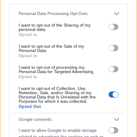
third parties.
Please note that this website/app uses one or more Google
Personal Data Processing Opt Outs
services and may gather and store information including but
not limited to your visit or usage behaviour. You may click to
I want to opt-out of the Sharing of my
personal data.
Magro - gabonapiaci hírek
grant or deny consent to Google and its third-party tags to
Opted In
use your data for below specified purposes in below Google
kapanyél
•
2016. május 26.
0
consent section.
I want to opt-out of the Sale of my
Personal Data.
Opted In
Drágult a kukorica, de itt a vége? A világpiacon több
hete tartó kukoricadrágulási trend a kifulladás jeleit
I want to opt-out of processing my
mutatta a 20. héten. Lehet, hogy most értük el a
Personal Data for Targeted Advertising.
Opted In
csúcspontot? A búzapiacokon túl sok említésre
érdemes esemény nem történt. Az északi féltekén
I want to opt-out of Collection, Use,
talán már csak az aratás megkezdése hozhat némi…
Retention, Sale, and/or Sharing of my
Personal Data that Is Unrelated with the
Purposes for which it was collected.
Opted Out
Google consents
I want to allow Google to enable storage
related to advertising like cookies on web or