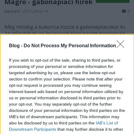
Magro - gabonapiaci hírek
kapanyél
•
2016. június 14.
0
Még mindig a kukorica húzza a gabonapiacokat Az
árutőzsdék és az árupiacok hírei között mostanság
kiemelt szerepet kap az időjárás. Egymást érik az
Blog -
Do Not Process My Personal Information
előrejelzések a várható termésmennyiségről és az
olyan jellegű találgatások, hogy az aktuális és
várható időjárás hogyan és milyen mértékben…
If you wish to opt-out of the sale, sharing to third parties, or
processing of your personal or sensitive information for
targeted advertising by us, please use the below opt-out
section to confirm your selection. Please note that after your
opt-out request is processed you may continue seeing
interest-based ads based on personal information utilized by
us or personal information disclosed to third parties prior to
your opt-out. You may separately opt-out of the further
disclosure of your personal information by third parties on the
IAB’s list of downstream participants. This information may
also be disclosed by us to third parties on the
IAB’s List of
Downstream Participants
that may further disclose it to other