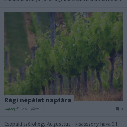
Régi népélet naptára
kapanyél
•
2016. július 29.
0
Csopaki szőlőhegy Augusztus - Kisasszony hava 31.