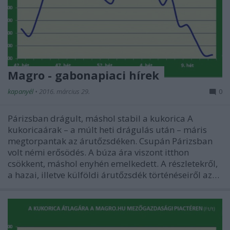
Magro - gabonapiaci hírek
kapanyél
•
2016. március 29.
0
Párizsban drágult, máshol stabil a kukorica A
kukoricaárak – a múlt heti drágulás után – máris
megtorpantak az árutőzsdéken. Csupán Párizsban
volt némi erősödés. A búza ára viszont itthon
csökkent, máshol enyhén emelkedett. A részletekről,
a hazai, illetve külföldi árutőzsdék történéseiről az…