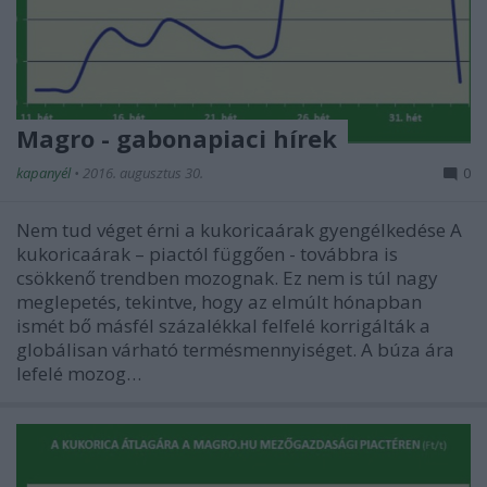
Magro - gabonapiaci hírek
kapanyél
•
2016. augusztus 30.
0
Nem tud véget érni a kukoricaárak gyengélkedése A
kukoricaárak – piactól függően - továbbra is
csökkenő trendben mozognak. Ez nem is túl nagy
meglepetés, tekintve, hogy az elmúlt hónapban
ismét bő másfél százalékkal felfelé korrigálták a
globálisan várható termésmennyiséget. A búza ára
lefelé mozog…