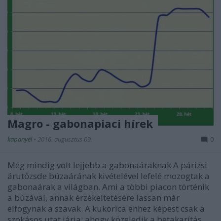
Magro - gabonapiaci hírek
kapanyél
•
2016. augusztus 09.
0
Még mindig volt lejjebb a gabonaáraknak A párizsi
árutőzsde búzaárának kivételével lefelé mozogtak a
gabonaárak a világban. Ami a többi piacon történik
a búzával, annak érzékeltetésére lassan már
elfogynak a szavak. A kukorica ehhez képest csak a
szokásos utat járja: ahogy közeledik a betakarítás,…