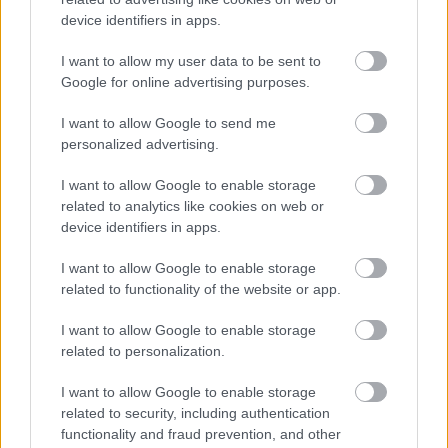
device identifiers in apps.
I want to allow my user data to be sent to
Google for online advertising purposes.
I want to allow Google to send me
personalized advertising.
I want to allow Google to enable storage
Magro - gabonapiaci hírek
related to analytics like cookies on web or
device identifiers in apps.
kapanyél
•
2016. május 10.
0
I want to allow Google to enable storage
related to functionality of the website or app.
A kukorica drágult, de a folytatás bizonytalan A
kukoricaárak felfelé mozogtak a második negyedév
I want to allow Google to enable storage
kezdetével a világban, míg a búza ára
related to personalization.
összességében stabil maradt. A magyarországi
történések is illeszkedtek a globális folyamatokba,
I want to allow Google to enable storage
ám a változások sokkal kisebbek voltak. A Magro
related to security, including authentication
Gabonaindexen…
functionality and fraud prevention, and other