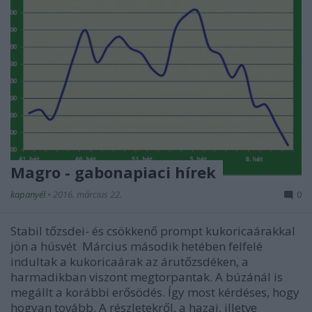
Magro - gabonapiaci hírek
kapanyél
•
2016. március 22.
0
Stabil tőzsdei- és csökkenő prompt kukoricaárakkal
jön a húsvét Március második hetében felfelé
indultak a kukoricaárak az árutőzsdéken, a
harmadikban viszont megtorpantak. A búzánál is
megállt a korábbi erősödés. Így most kérdéses, hogy
hogyan tovább. A részletekről, a hazai, illetve