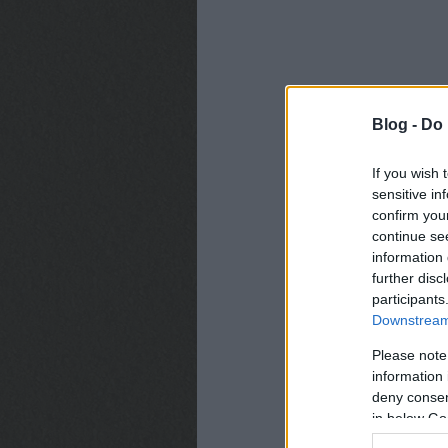
Blog -
Do 
If you wish 
sensitive in
confirm you
continue se
information 
further disc
participants
Downstream 
Please note
information 
deny consent
in below Go