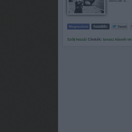
időszak a…
Szólj hozzá!
Címkék:
tavasz
húsvét
vi