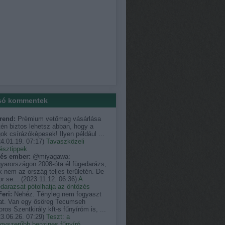
só kommentek
rend:
Prèmium vetőmag vásárlása
én biztos lehetsz abban, hogy a
k csírázókèpesek! Ilyen például ...
4.01.19. 07:17
)
Tavaszközeli
észtippek
és ember:
@miyagawa:
yarországon 2008-óta él fügedarázs,
 nem az ország teljes területén. De
r se...
(
2023.11.12. 06:36
)
A
darazsat pótolhatja az öntözés
eri:
Nehéz. Tényleg nem fogyaszt
at. Van egy ősöreg Tecumseh
ros Szentkirály kft-s fűnyíróm is, ...
3.06.26. 07:29
)
Teszt: a
egyszerűbb benzines fűnyíró