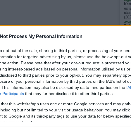
Ker
és 
ráad
(
202
avag
Zsó
évve
után
Not Process My Personal Information
(
202
Sar
gyík
to opt-out of the sale, sharing to third parties, or processing of your per
vag
formation for targeted advertising by us, please use the below opt-out s
álla
zmr
r selection. Please note that after your opt-out request is processed y
emel
eing interest-based ads based on personal information utilized by us or
terü
(
202
disclosed to third parties prior to your opt-out. You may separately opt-
szé
losure of your personal information by third parties on the IAB’s list of
néha
. This information may also be disclosed by us to third parties on the
egy
IA
tükö
Participants
that may further disclose it to other third parties.
kkm
Pers
 that this website/app uses one or more Google services and may gath
akik
(
202
including but not limited to your visit or usage behaviour. You may click 
pal
 to Google and its third-party tags to use your data for below specifi
spin
ogle consent section.
(
202
pal