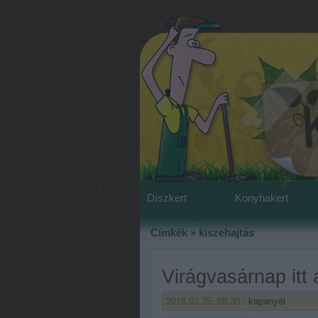
Díszkert
Konyhakert
Címkék
»
kiszehajtás
Virágvasárnap itt 
2018.03.25. 08:30 -
kapanyél