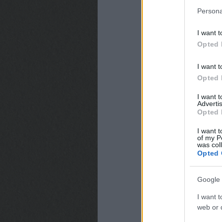
Persona
I want t
Opted 
I want t
Opted 
I want 
Advertis
Opted 
I want t
of my P
was col
Opted 
Google 
I want t
web or d