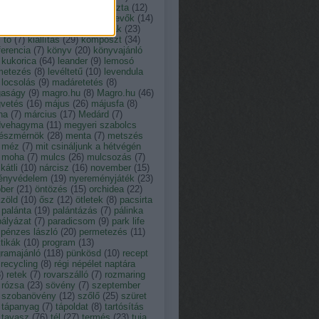
tusz
(
13
)
kakukkfű
(
9
)
káposzta
(
12
)
ácsony
(
23
)
kártevő
(
12
)
kártevők
(
14
)
der
(
11
)
kert
(
19
)
kerti munkák
(
23
)
i tó
(
7
)
kiállítás
(
29
)
komposzt
(
34
)
erencia
(
7
)
könyv
(
20
)
könyvajánló
kukorica
(
64
)
leander
(
9
)
lemosó
metezés
(
8
)
levéltetű
(
10
)
levendula
locsolás
(
9
)
madáretetés
(
8
)
aságy
(
9
)
magro.hu
(
8
)
Magro.hu
(
46
)
vetés
(
16
)
május
(
26
)
májusfa
(
8
)
na
(
7
)
március
(
17
)
Medárd
(
7
)
vehagyma
(
11
)
megyeri szabolcs
tészmérnök
(
28
)
menta
(
7
)
metszés
méz
(
7
)
mit csináljunk a hétvégén
moha
(
7
)
mulcs
(
26
)
mulcsozás
(
7
)
átli
(
10
)
nárcisz
(
16
)
november
(
15
)
ényvédelem
(
19
)
nyereményjáték
(
23
)
óber
(
21
)
öntözés
(
15
)
orchidea
(
22
)
zöld
(
10
)
ősz
(
12
)
ötletek
(
8
)
pacsirta
palánta
(
19
)
palántázás
(
7
)
pálinka
pályázat
(
7
)
paradicsom
(
9
)
park life
pénzes lászló
(
20
)
permetezés
(
11
)
tikák
(
10
)
program
(
13
)
gramajánló
(
118
)
pünkösd
(
10
)
recept
recycling
(
8
)
régi népélet naptára
8
)
retek
(
7
)
rovarszálló
(
7
)
rozmaring
rózsa
(
23
)
sövény
(
7
)
szeptember
szobanövény
(
12
)
szőlő
(
25
)
szüret
tápanyag
(
7
)
tápoldat
(
8
)
tartósítás
tavasz
(
76
)
tél
(
27
)
termés
(
23
)
tuja