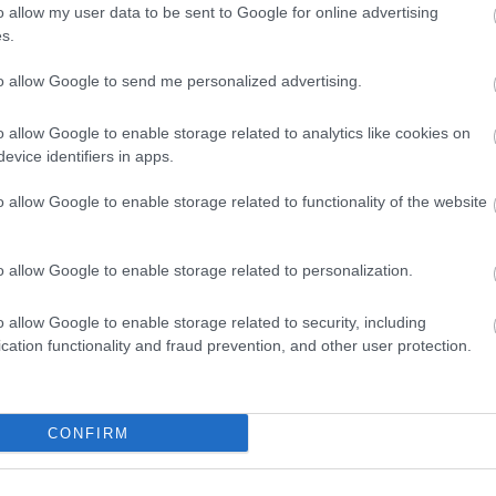
arat
o allow my user data to be sent to Google for online advertising
any
s.
báli
bor
citr
to allow Google to send me personalized advertising.
cse
cso
czau
o allow Google to enable storage related to analytics like cookies on
dec
evice identifiers in apps.
(
15
)
egyn
fag
o allow Google to enable storage related to functionality of the website
faül
fito
(
12
)
fűsz
o allow Google to enable storage related to personalization.
fűs
Füv
(
49
)
o allow Google to enable storage related to security, including
taná
gom
cation functionality and fraud prevention, and other user protection.
gye
gyep
gyó
(
11
)
hag
CONFIRM
han
(
13
)
(
7
)
(
24
)