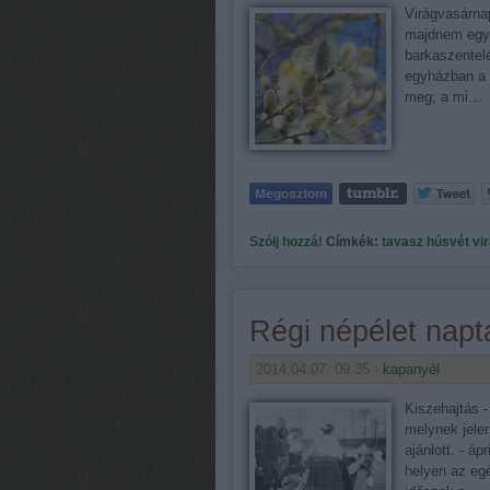
Virágvasárnap
majdnem egyb
barkaszentelé
egyházban a v
meg; a mi…
Szólj hozzá!
Címkék:
tavasz
húsvét
vi
Régi népélet naptá
2014.04.07. 09:35 -
kapanyél
Kiszehajtás -
melynek jele
ajánlott. - áp
helyen az egé