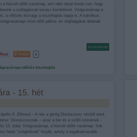
 a húsvét előtti vasárnap, ami idén olyan korán van, hogy
eesik a csillagászati tavasz kezdetével. Virágvasárnap a
s, a villőzés és/vagy a kiszehajtás napja is. A katolikus
irágvasárnapi mise előtt pálma- és olajfaágakat áldanak
ELOLVASOM
Tetszik
0
rágvasárnap
villőzés
kiszehajtás
ra - 15. hét
 április 8. (Dénes) – A név a görög Dionüsziosz névből ered,
ntése: Dionüszosznak – azaz a bor és a szőlő istenének -
rilis 13. (Ida): Virágvasárnap, a húsvét előtti vasárnap. Sok
sz hetet "virághétnek” hívják, amely a legalkalmasabb