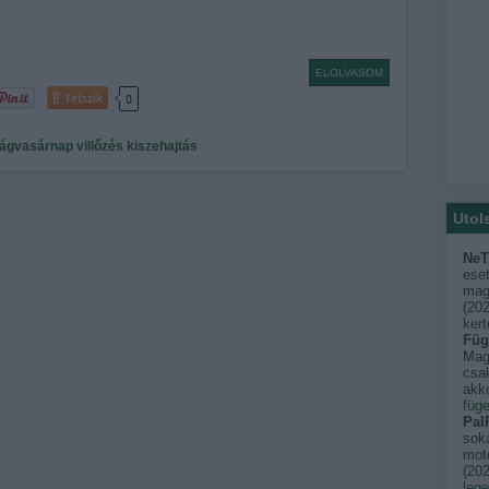
ELOLVASOM
Tetszik
0
rágvasárnap
villőzés
kiszehajtás
Utol
NeT
eset
mago
(
202
kert
Füg
Mag
csak
akko
füge
PalF
sok
moto
(
202
leg