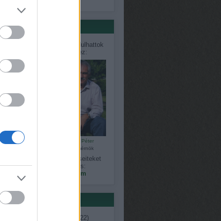
só 20
értőink
désekkel, problémákkal fordulhattok
közvetlenül szakértőinkhez:
Bálint Károly
Czauner Péter
kertépítő
kertészmérnök
gy észrevételeiteket, kérdéseiteket
megoszthatjátok velünk is:
kapanyelinfo@gmail.com
ék
ent
(
7
)
ágimama
(
11
)
április
(
22
)