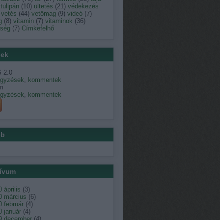
tulipán
(
10
)
ültetés
(
21
)
védekezés
vetés
(
44
)
vetőmag
(
9
)
videó
(
7
)
g
(
8
)
vitamin
(
7
)
vitaminok
(
36
)
dség
(
7
)
Címkefelhő
ek
 2.0
egyzések
,
kommentek
m
egyzések
,
kommentek
éb
ívum
 április
(
3
)
0 március
(
6
)
 február
(
4
)
 január
(
4
)
9 december
(
4
)