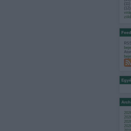
(
11
)
(
12
)
virá
zöl
Feed
RSS
bej
Ato
bej
Egy
Arch
2020
202
2020
2020
201