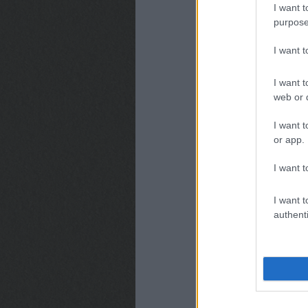
I want t
purpose
I want 
I want t
web or d
I want t
or app.
I want t
I want t
authenti