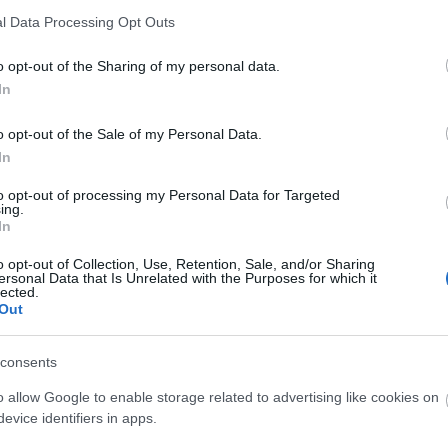
Utol
l Data Processing Opt Outs
Szak
o opt-out of the Sharing of my personal data.
In
Kér
o opt-out of the Sale of my Personal Data.
In
to opt-out of processing my Personal Data for Targeted
ing.
In
o opt-out of Collection, Use, Retention, Sale, and/or Sharing
ersonal Data that Is Unrelated with the Purposes for which it
lected.
Out
Va
consents
o allow Google to enable storage related to advertising like cookies on
Címk
evice identifiers in apps.
adv