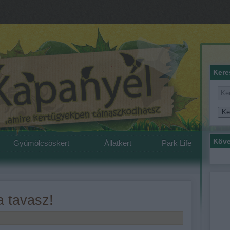
Kere
Köve
Gyümölcsöskert
Állatkert
Park Life
a tavasz!