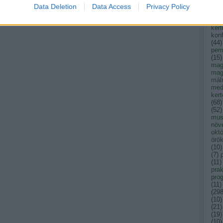
kak
Data Deletion
Data Access
Privacy Policy
kar
ken
kert
konf
(
44
)
per
(
15
)
mag
mag
mál
med
ker
(
68
)
(
52
)
musk
növ
okt
örök
(
10
)
(
7
)
(
11
)
prak
pro
(
11
)
(
29
(
10
)
(
21
)
(
19
)
(
10
)