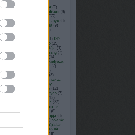
ás
(
13
)
arborétum
(
8
)
ásványi
agok
(
33
)
augusztus
(
23
)
avar
(
7
)
nt károly kertépítő
(
29
)
bazsalikom
(
9
)
(
15
)
botanikus kert
(
9
)
búza
(
65
)
omfű
(
7
)
citrusfélék
(
7
)
cseresznye
(
8
)
resznyefa
(
7
)
cserje
(
12
)
csiga
(
9
)
nka péter természetfotós
(
19
)
ner péter
(
152
)
c vitamin
(
7
)
ember
(
15
)
dézsató
(
8
)
dió
(
21
)
DIY
dologtiltás
(
22
)
dologtiltó nap
(
15
)
yári virágok
(
8
)
eső
(
12
)
év fája
(
9
)
y
(
11
)
fagyosszentek
(
12
)
farsang
(
7
)
tetés
(
9
)
február
(
18
)
fecske
(
14
)
friday
(
7
)
fokhagyma
(
10
)
fotópályázat
füge
(
7
)
fűnyírás
(
12
)
fűnyíró
(
7
)
erkert
(
10
)
fűszernövény
(
36
)
zernövények
(
10
)
füvészkert
(
8
)
észkert
(
31
)
gabona
(
7
)
gabonapiac
Gardenexpo
(
9
)
gazdasszony
csai
(
8
)
gépek
(
8
)
gesztenye
(
12
)
ba
(
8
)
gombabetegség
(
10
)
gyep
(
7
)
pápolás
(
11
)
gyepgondozás
(
13
)
szellőztetés
(
13
)
gyógyhatás
(
23
)
gynövény
(
39
)
gyom
(
7
)
gyomirtás
gyümölcsfa
(
13
)
hagymások
(
8
)
ymás virágok
(
19
)
halottak napja
(
8
)
gya
(
8
)
Hortus Hungaricus
(
9
)
hóvirág
húsvét
(
17
)
időjárás
(
176
)
időjóslás
immunerősítő
(
9
)
jácint
(
12
)
január
játék
(
19
)
július
(
17
)
június
(
18
)