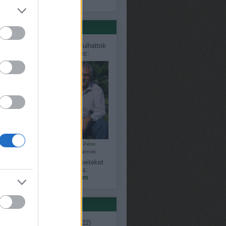
só 20
értőink
désekkel, problémákkal fordulhattok
közvetlenül szakértőinkhez:
Bálint Károly
Czauner Péter
kertépítő
kertészmérnök
gy észrevételeiteket, kérdéseiteket
megoszthatjátok velünk is:
kapanyelinfo@gmail.com
ék
ent
(
7
)
ágimama
(
11
)
április
(
22
)