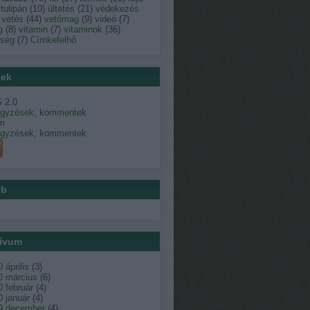
tulipán
(
10
)
ültetés
(
21
)
védekezés
vetés
(
44
)
vetőmag
(
9
)
videó
(
7
)
g
(
8
)
vitamin
(
7
)
vitaminok
(
36
)
dség
(
7
)
Címkefelhő
ek
 2.0
egyzések
,
kommentek
m
egyzések
,
kommentek
éb
ívum
 április
(
3
)
0 március
(
6
)
 február
(
4
)
 január
(
4
)
9 december
(
4
)