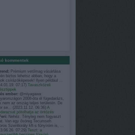
só kommentek
rend:
Prèmium vetőmag vásárlása
én biztos lehetsz abban, hogy a
k csírázókèpesek! Ilyen például ...
4.01.19. 07:17
)
Tavaszközeli
észtippek
és ember:
@miyagawa:
yarországon 2008-óta él fügedarázs,
 nem az ország teljes területén. De
r se...
(
2023.11.12. 06:36
)
A
darazsat pótolhatja az öntözés
eri:
Nehéz. Tényleg nem fogyaszt
at. Van egy ősöreg Tecumseh
ros Szentkirály kft-s fűnyíróm is, ...
3.06.26. 07:29
)
Teszt: a
egyszerűbb benzines fűnyíró