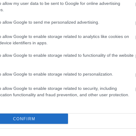
arat
o allow my user data to be sent to Google for online advertising
any
s.
báli
bor
citr
to allow Google to send me personalized advertising.
cse
cso
czau
o allow Google to enable storage related to analytics like cookies on
dec
evice identifiers in apps.
(
15
)
egyn
fag
o allow Google to enable storage related to functionality of the website
faül
fito
(
12
)
fűsz
o allow Google to enable storage related to personalization.
fűs
Füv
(
49
)
o allow Google to enable storage related to security, including
taná
gom
cation functionality and fraud prevention, and other user protection.
gye
gyep
gyó
(
11
)
hag
CONFIRM
han
(
13
)
(
7
)
(
24
)