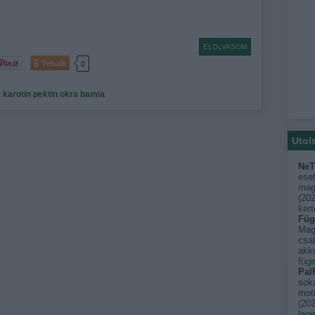
ELOLVASOM
Tetszik
0
k
karotin
pektin
okra
bamia
Utol
NeT
eset
mago
(
202
kert
Füg
Mag
csak
akko
füge
PalF
sok
moto
(
202
leg