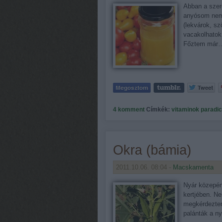
Abban a sze
anyósom nem 
(lekvárok, s
vacakolhatok
Főztem már
4
komment
Címkék:
vitaminok
paradi
Okra (bámia)
2011.10.06. 08:04 -
Macskamenta
Nyár közepén
kertjében. Ne
megkérdeztem
palánták a n