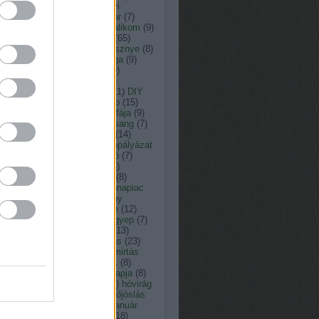
ás
(
13
)
arborétum
(
8
)
ásványi
agok
(
33
)
augusztus
(
23
)
avar
(
7
)
nt károly kertépítő
(
29
)
bazsalikom
(
9
)
(
15
)
botanikus kert
(
9
)
búza
(
65
)
omfű
(
7
)
citrusfélék
(
7
)
cseresznye
(
8
)
resznyefa
(
7
)
cserje
(
12
)
csiga
(
9
)
nka péter természetfotós
(
19
)
ner péter
(
152
)
c vitamin
(
7
)
ember
(
15
)
dézsató
(
8
)
dió
(
21
)
DIY
dologtiltás
(
22
)
dologtiltó nap
(
15
)
yári virágok
(
8
)
eső
(
12
)
év fája
(
9
)
y
(
11
)
fagyosszentek
(
12
)
farsang
(
7
)
tetés
(
9
)
február
(
18
)
fecske
(
14
)
friday
(
7
)
fokhagyma
(
10
)
fotópályázat
füge
(
7
)
fűnyírás
(
12
)
fűnyíró
(
7
)
erkert
(
10
)
fűszernövény
(
36
)
zernövények
(
10
)
füvészkert
(
8
)
észkert
(
31
)
gabona
(
7
)
gabonapiac
Gardenexpo
(
9
)
gazdasszony
csai
(
8
)
gépek
(
8
)
gesztenye
(
12
)
ba
(
8
)
gombabetegség
(
10
)
gyep
(
7
)
pápolás
(
11
)
gyepgondozás
(
13
)
szellőztetés
(
13
)
gyógyhatás
(
23
)
gynövény
(
39
)
gyom
(
7
)
gyomirtás
gyümölcsfa
(
13
)
hagymások
(
8
)
ymás virágok
(
19
)
halottak napja
(
8
)
gya
(
8
)
Hortus Hungaricus
(
9
)
hóvirág
húsvét
(
17
)
időjárás
(
176
)
időjóslás
immunerősítő
(
9
)
jácint
(
12
)
január
játék
(
19
)
július
(
17
)
június
(
18
)