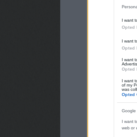
Persona
I want t
Opted 
I want t
Opted 
I want 
Advertis
Opted 
I want t
of my P
was col
Opted 
Google 
I want t
web or d