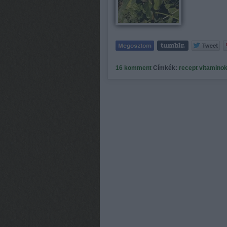
16
komment
Címkék:
recept
vitamino