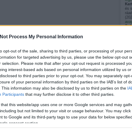
Ker
és 
ráad
(
202
avag
Zsó
évve
után
Not Process My Personal Information
(
202
Sar
gyík
to opt-out of the sale, sharing to third parties, or processing of your per
vag
formation for targeted advertising by us, please use the below opt-out s
álla
zmr
r selection. Please note that after your opt-out request is processed y
emel
eing interest-based ads based on personal information utilized by us or
terü
(
202
disclosed to third parties prior to your opt-out. You may separately opt-
szé
losure of your personal information by third parties on the IAB’s list of
néha
. This information may also be disclosed by us to third parties on the
egy
IA
tükö
Participants
that may further disclose it to other third parties.
kkm
Pers
 that this website/app uses one or more Google services and may gath
akik
(
202
including but not limited to your visit or usage behaviour. You may click 
pal
 to Google and its third-party tags to use your data for below specifi
spin
ogle consent section.
(
202
pal