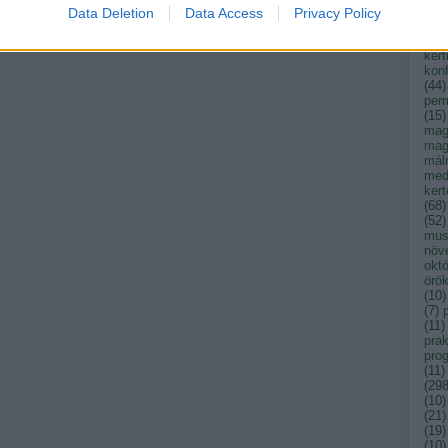
kak
Data Deletion
Data Access
Privacy Policy
kar
ken
kert
konf
(
44
)
per
(
15
)
mag
mag
mál
med
ker
(
68
)
(
52
)
musk
növ
okt
örök
(
10
)
(
7
)
(
11
)
prak
pro
(
11
)
(
29
(
10
)
(
21
)
(
19
)
(
10
)