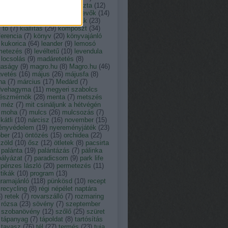
tusz
(
13
)
kakukkfű
(
9
)
káposzta
(
12
)
ácsony
(
23
)
kártevő
(
12
)
kártevők
(
14
)
der
(
11
)
kert
(
19
)
kerti munkák
(
23
)
i tó
(
7
)
kiállítás
(
29
)
komposzt
(
34
)
erencia
(
7
)
könyv
(
20
)
könyvajánló
kukorica
(
64
)
leander
(
9
)
lemosó
metezés
(
8
)
levéltetű
(
10
)
levendula
locsolás
(
9
)
madáretetés
(
8
)
aságy
(
9
)
magro.hu
(
8
)
Magro.hu
(
46
)
vetés
(
16
)
május
(
26
)
májusfa
(
8
)
na
(
7
)
március
(
17
)
Medárd
(
7
)
vehagyma
(
11
)
megyeri szabolcs
tészmérnök
(
28
)
menta
(
7
)
metszés
méz
(
7
)
mit csináljunk a hétvégén
moha
(
7
)
mulcs
(
26
)
mulcsozás
(
7
)
átli
(
10
)
nárcisz
(
16
)
november
(
15
)
ényvédelem
(
19
)
nyereményjáték
(
23
)
óber
(
21
)
öntözés
(
15
)
orchidea
(
22
)
zöld
(
10
)
ősz
(
12
)
ötletek
(
8
)
pacsirta
palánta
(
19
)
palántázás
(
7
)
pálinka
pályázat
(
7
)
paradicsom
(
9
)
park life
pénzes lászló
(
20
)
permetezés
(
11
)
tikák
(
10
)
program
(
13
)
gramajánló
(
118
)
pünkösd
(
10
)
recept
recycling
(
8
)
régi népélet naptára
8
)
retek
(
7
)
rovarszálló
(
7
)
rozmaring
rózsa
(
23
)
sövény
(
7
)
szeptember
szobanövény
(
12
)
szőlő
(
25
)
szüret
tápanyag
(
7
)
tápoldat
(
8
)
tartósítás
tavasz
(
76
)
tél
(
27
)
termés
(
23
)
tuja