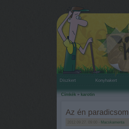
Díszkert
Konyhakert
Címkék
»
karotin
Az én paradicsom
2012.09.27. 09:00 -
Macskamenta