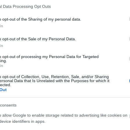
Utol
l Data Processing Opt Outs
Szak
o opt-out of the Sharing of my personal data.
In
Kér
o opt-out of the Sale of my Personal Data.
In
to opt-out of processing my Personal Data for Targeted
ing.
In
o opt-out of Collection, Use, Retention, Sale, and/or Sharing
ersonal Data that Is Unrelated with the Purposes for which it
lected.
Out
Va
consents
o allow Google to enable storage related to advertising like cookies on
Címk
evice identifiers in apps.
adv