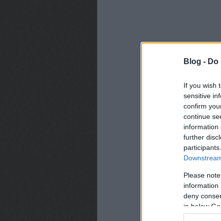
Blog -
Do 
If you wish 
sensitive in
confirm you
continue se
information 
further disc
participants
Downstream 
Please note
information 
deny consent
in below Go