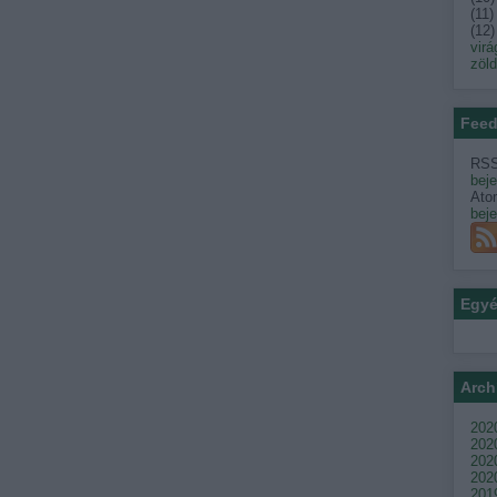
(
11
)
(
12
)
virá
zöl
Feed
RSS
bej
Ato
bej
Egy
Arch
2020
202
2020
2020
201