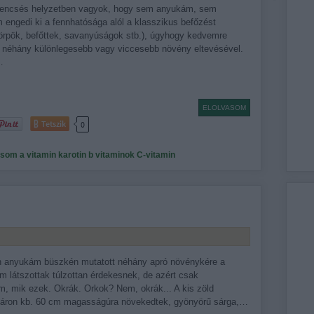
rencsés helyzetben vagyok, hogy sem anyukám, sem
engedi ki a fennhatósága alól a klasszikus befőzést
zörpök, befőttek, savanyúságok stb.), úgyhogy kedvemre
 néhány különlegesebb vagy viccesebb növény eltevésével.
…
ELOLVASOM
Tetszik
0
csom
a vitamin
karotin
b vitaminok
C-vitamin
 anyukám büszkén mutatott néhány apró növénykére a
m látszottak túlzottan érdekesnek, de azért csak
, mik ezek. Okrák. Orkok? Nem, okrák... A kis zöld
yáron kb. 60 cm magasságúra növekedtek, gyönyörű sárga,…