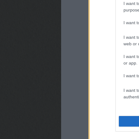
I want t
purpose
I want 
I want t
web or d
I want t
or app.
I want t
I want t
authenti