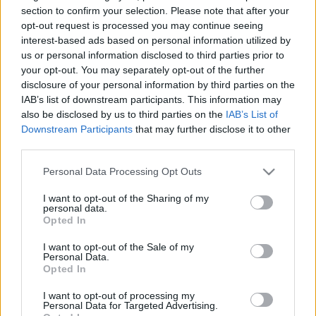
section to confirm your selection. Please note that after your
opt-out request is processed you may continue seeing
interest-based ads based on personal information utilized by
us or personal information disclosed to third parties prior to
your opt-out. You may separately opt-out of the further
Trükkös kapálás
disclosure of your personal information by third parties on the
IAB’s list of downstream participants. This information may
kapanyél
•
2014. április 03.
0
also be disclosed by us to third parties on the
IAB’s List of
Downstream Participants
that may further disclose it to other
third parties.
A gazok ellen folyamatos harcot kell vívni, aminek
első lépése, hogy felismerjük a kert nemkívánatos
Please note that this website/app uses one or more Google
Personal Data Processing Opt Outs
látogatóit. Pusztításukat nem érdemes halogatni,
services and may gather and store information including but
mert az idő nekik dolgozik: erősödnek, sokasodnak.
not limited to your visit or usage behaviour. You may click to
I want to opt-out of the Sharing of my
personal data.
Nem feltétlenül kell vegyszerért nyúlni, ragyogó
grant or deny consent to Google and its third-party tags to
Opted In
eszközök lehetnek ellenük puszta kezünkön kívül a…
use your data for below specified purposes in below Google
consent section.
I want to opt-out of the Sale of my
Personal Data.
Téli nyélbabra
Opted In
Czauner Péter
•
2014. január 04.
2
I want to opt-out of processing my
Personal Data for Targeted Advertising.