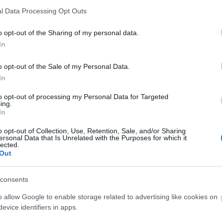
Utol
l Data Processing Opt Outs
Szak
o opt-out of the Sharing of my personal data.
In
Kér
o opt-out of the Sale of my Personal Data.
In
to opt-out of processing my Personal Data for Targeted
ing.
In
o opt-out of Collection, Use, Retention, Sale, and/or Sharing
ersonal Data that Is Unrelated with the Purposes for which it
lected.
Out
Va
consents
o allow Google to enable storage related to advertising like cookies on
Címk
evice identifiers in apps.
adv