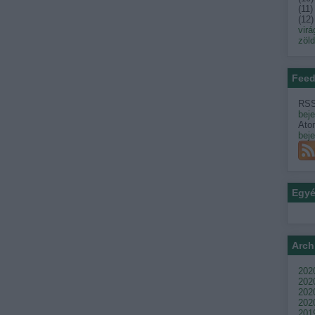
(
11
)
(
12
)
virá
zöl
Feed
RSS
bej
Ato
bej
Egy
Arch
2020
202
2020
2020
201