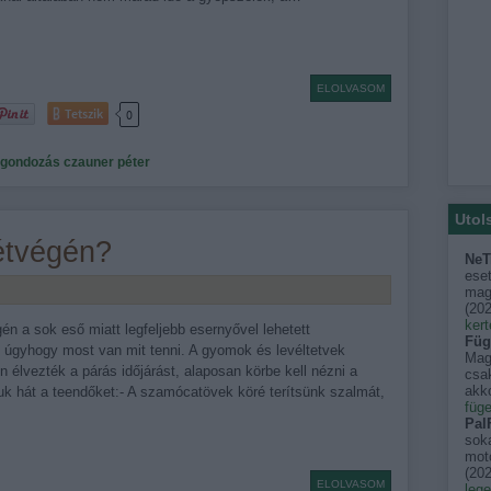
ELOLVASOM
Tetszik
0
űgondozás
czauner péter
Utol
hétvégén?
NeT
eset
mago
(
202
kert
én a sok eső miatt legfeljebb esernyővel lehetett
Füg
, úgyhogy most van mit tenni. A gyomok és levéltetvek
Mag
 élvezték a párás időjárást, alaposan körbe kell nézni a
csak
akko
uk hát a teendőket:- A szamócatövek köré terítsünk szalmát,
füge
PalF
sok
moto
(
202
ELOLVASOM
leg