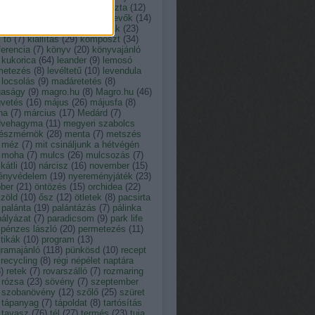
tusz
(
13
)
kakukkfű
(
9
)
káposzta
(
12
)
ácsony
(
23
)
kártevő
(
12
)
kártevők
(
14
)
der
(
11
)
kert
(
19
)
kerti munkák
(
23
)
i tó
(
7
)
kiállítás
(
29
)
komposzt
(
34
)
erencia
(
7
)
könyv
(
20
)
könyvajánló
kukorica
(
64
)
leander
(
9
)
lemosó
metezés
(
8
)
levéltetű
(
10
)
levendula
locsolás
(
9
)
madáretetés
(
8
)
aságy
(
9
)
magro.hu
(
8
)
Magro.hu
(
46
)
vetés
(
16
)
május
(
26
)
májusfa
(
8
)
na
(
7
)
március
(
17
)
Medárd
(
7
)
vehagyma
(
11
)
megyeri szabolcs
tészmérnök
(
28
)
menta
(
7
)
metszés
méz
(
7
)
mit csináljunk a hétvégén
moha
(
7
)
mulcs
(
26
)
mulcsozás
(
7
)
átli
(
10
)
nárcisz
(
16
)
november
(
15
)
ényvédelem
(
19
)
nyereményjáték
(
23
)
óber
(
21
)
öntözés
(
15
)
orchidea
(
22
)
zöld
(
10
)
ősz
(
12
)
ötletek
(
8
)
pacsirta
palánta
(
19
)
palántázás
(
7
)
pálinka
pályázat
(
7
)
paradicsom
(
9
)
park life
pénzes lászló
(
20
)
permetezés
(
11
)
tikák
(
10
)
program
(
13
)
gramajánló
(
118
)
pünkösd
(
10
)
recept
recycling
(
8
)
régi népélet naptára
8
)
retek
(
7
)
rovarszálló
(
7
)
rozmaring
rózsa
(
23
)
sövény
(
7
)
szeptember
szobanövény
(
12
)
szőlő
(
25
)
szüret
tápanyag
(
7
)
tápoldat
(
8
)
tartósítás
tavasz
(
76
)
tél
(
27
)
termés
(
23
)
tuja