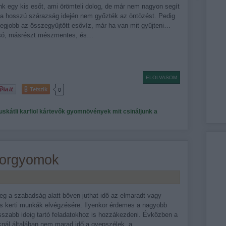
nk egy kis esőt, ami örömteli dolog, de már nem nagyon segít
 a hosszú szárazság idején nem győzték az öntözést. Pedig
legjobb az összegyűjtött esővíz, már ha van mit gyűjteni…
csó, másrészt mészmentes, és…
ELOLVASOM
Tetszik
0
skátli
karfiol
kártevők
gyomnövények
mit csináljunk a
orgyomok
eg a szabadság alatt bőven juthat idő az elmaradt vagy
is kerti munkák elvégzésére. Ilyenkor érdemes a nagyobb
sszabb ideig tartó feladatokhoz is hozzákezdeni. Évközben a
knál általában nem marad idő a gyepszélek, a…