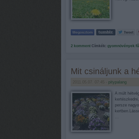
2
komment
Címkék:
gyomnövények
f
Mit csináljunk a 
2011.05.07. 07:45 -
pitypalang
A múlt hétvég
kertészkedni
persze nagyon
kertben.Láss
…