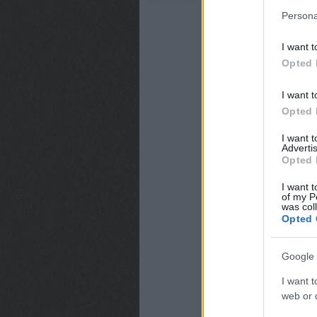
Persona
I want t
Opted 
I want t
Opted 
I want 
Advertis
Opted 
I want t
of my P
was col
Opted 
Google 
I want t
web or d