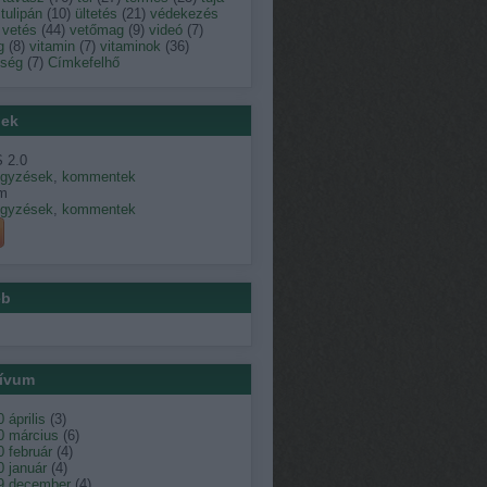
tulipán
(
10
)
ültetés
(
21
)
védekezés
vetés
(
44
)
vetőmag
(
9
)
videó
(
7
)
g
(
8
)
vitamin
(
7
)
vitaminok
(
36
)
dség
(
7
)
Címkefelhő
ek
 2.0
egyzések
,
kommentek
m
egyzések
,
kommentek
éb
ívum
 április
(
3
)
0 március
(
6
)
 február
(
4
)
 január
(
4
)
9 december
(
4
)