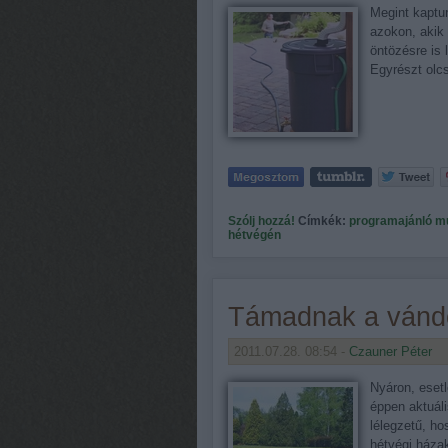
Megint kaptu
azokon, akik
öntözésre is 
Egyrészt ol
Szólj hozzá!
Címkék:
programajánló
mu
hétvégén
Támadnak a vánd
2011.07.28. 08:54 -
Czauner Péter
Nyáron, esetl
éppen aktuál
lélegzetű, ho
hétvégi háza