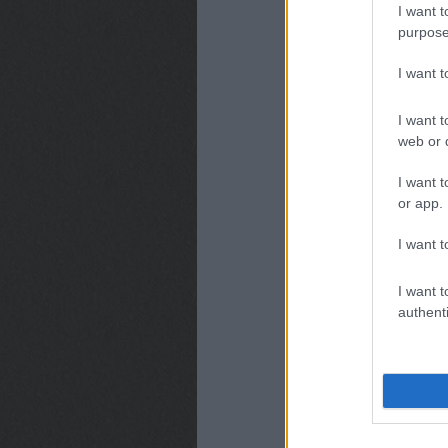
I want t
purpose
I want 
I want t
web or d
I want t
or app.
I want t
I want t
authenti