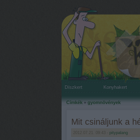
Díszkert
Konyhakert
Címkék
»
gyomnövények
Mit csináljunk a 
2012.07.21. 09:43 -
pitypalang