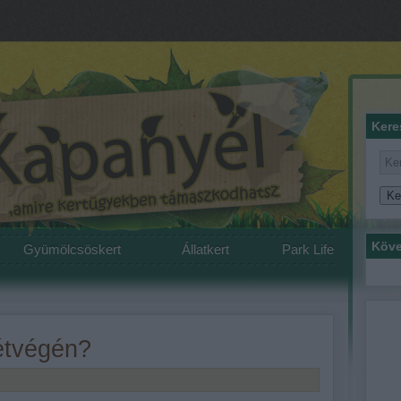
Kere
Köve
Gyümölcsöskert
Állatkert
Park Life
hétvégén?