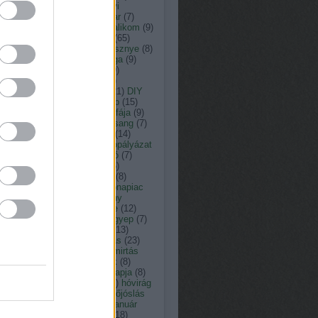
ás
(
13
)
arborétum
(
8
)
ásványi
agok
(
33
)
augusztus
(
23
)
avar
(
7
)
nt károly kertépítő
(
29
)
bazsalikom
(
9
)
(
15
)
botanikus kert
(
9
)
búza
(
65
)
omfű
(
7
)
citrusfélék
(
7
)
cseresznye
(
8
)
resznyefa
(
7
)
cserje
(
12
)
csiga
(
9
)
nka péter természetfotós
(
19
)
ner péter
(
152
)
c vitamin
(
7
)
ember
(
15
)
dézsató
(
8
)
dió
(
21
)
DIY
dologtiltás
(
22
)
dologtiltó nap
(
15
)
yári virágok
(
8
)
eső
(
12
)
év fája
(
9
)
y
(
11
)
fagyosszentek
(
12
)
farsang
(
7
)
tetés
(
9
)
február
(
18
)
fecske
(
14
)
friday
(
7
)
fokhagyma
(
10
)
fotópályázat
füge
(
7
)
fűnyírás
(
12
)
fűnyíró
(
7
)
erkert
(
10
)
fűszernövény
(
36
)
zernövények
(
10
)
füvészkert
(
8
)
észkert
(
31
)
gabona
(
7
)
gabonapiac
Gardenexpo
(
9
)
gazdasszony
csai
(
8
)
gépek
(
8
)
gesztenye
(
12
)
ba
(
8
)
gombabetegség
(
10
)
gyep
(
7
)
pápolás
(
11
)
gyepgondozás
(
13
)
szellőztetés
(
13
)
gyógyhatás
(
23
)
gynövény
(
39
)
gyom
(
7
)
gyomirtás
gyümölcsfa
(
13
)
hagymások
(
8
)
ymás virágok
(
19
)
halottak napja
(
8
)
gya
(
8
)
Hortus Hungaricus
(
9
)
hóvirág
húsvét
(
17
)
időjárás
(
176
)
időjóslás
immunerősítő
(
9
)
jácint
(
12
)
január
játék
(
19
)
július
(
17
)
június
(
18
)