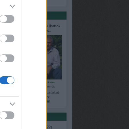
só 20
értőink
désekkel, problémákkal fordulhattok
közvetlenül szakértőinkhez:
Bálint Károly
Czauner Péter
kertépítő
kertészmérnök
gy észrevételeiteket, kérdéseiteket
megoszthatjátok velünk is:
kapanyelinfo@gmail.com
ék
ent
(
7
)
ágimama
(
11
)
április
(
22
)