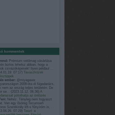
só kommentek
rend:
Prèmium vetőmag vásárlása
én biztos lehetsz abban, hogy a
k csírázókèpesek! Ilyen például ...
4.01.19. 07:17
)
Tavaszközeli
észtippek
és ember:
@miyagawa:
yarországon 2008-óta él fügedarázs,
 nem az ország teljes területén. De
r se...
(
2023.11.12. 06:36
)
A
darazsat pótolhatja az öntözés
eri:
Nehéz. Tényleg nem fogyaszt
at. Van egy ősöreg Tecumseh
ros Szentkirály kft-s fűnyíróm is, ...
3.06.26. 07:29
)
Teszt: a
egyszerűbb benzines fűnyíró