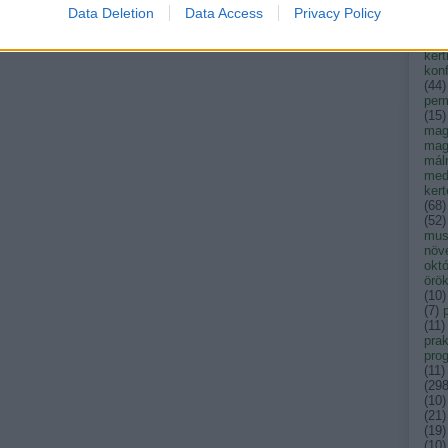
kak
Data Deletion
Data Access
Privacy Policy
kar
ken
kert
konf
(
44
)
per
(
15
)
mag
mag
mál
med
ker
(
68
)
(
52
)
musk
növ
okt
örök
(
10
)
(
7
)
(
11
)
prak
pro
(
11
)
(
29
(
10
)
(
21
)
(
19
)
(
10
)