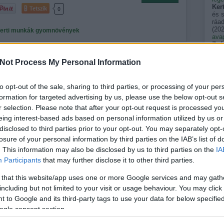
Ker
Tetszik
0
és 
ráad
(
202
erti munkák
gyomnövények
avag
Zsó
évve
után
Not Process My Personal Information
(
202
hétvégén?
Sar
gyík
to opt-out of the sale, sharing to third parties, or processing of your per
vag
formation for targeted advertising by us, please use the below opt-out s
álla
zmr
ás egyelőre nem sok jóval kecsegtet, egy kis kerti ténykedés
r selection. Please note that after your opt-out request is processed y
emel
fér majd a hétvégén.- Ha eddig még nem tettük, a
eing interest-based ads based on personal information utilized by us or
terü
t ideje elkezdeni! Lassan nem ússzuk meg az első
(
202
disclosed to third parties prior to your opt-out. You may separately opt-
szé
gyepszellőztetést, trágyázást. Fűnyíráskor ügyeljünk arra,…
losure of your personal information by third parties on the IAB’s list of
néha
. This information may also be disclosed by us to third parties on the
egy
IA
tükö
Participants
that may further disclose it to other third parties.
kkm
Pers
 that this website/app uses one or more Google services and may gath
ELOLVASOM
akik
(
202
including but not limited to your visit or usage behaviour. You may click 
Tetszik
0
pal
 to Google and its third-party tags to use your data for below specifi
spin
ogle consent section.
(
202
ndozás
gyomnövények
tavaszi munkák
pal