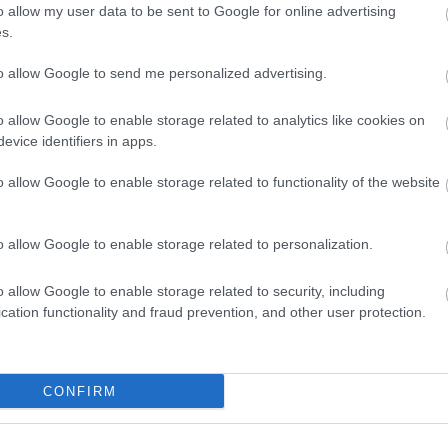
arat
o allow my user data to be sent to Google for online advertising
any
s.
báli
bor
citr
to allow Google to send me personalized advertising.
cse
cso
czau
o allow Google to enable storage related to analytics like cookies on
dec
evice identifiers in apps.
(
15
)
egyn
fag
o allow Google to enable storage related to functionality of the website
faül
fito
(
12
)
fűsz
o allow Google to enable storage related to personalization.
fűs
Füv
(
49
)
o allow Google to enable storage related to security, including
taná
gom
cation functionality and fraud prevention, and other user protection.
gye
gyep
gyó
(
11
)
hag
CONFIRM
han
(
13
)
(
7
)
(
24
)