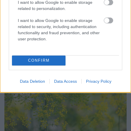
Egyre többen mennek szembe a tömegízléssel, nem
I want to allow Google to enable storage
utolsósorban pedig a pénztárcájukat is kímélik
related to personalization.
azzal, hogy újabb és újabb eldobható termékek
vásárlása helyett inkább használt
I want to allow Google to enable storage
csomagolóeszközökből, illetve lomnak vélt
related to security, including authentication
tárgyakból teremtenek értéket. Recycling és dizájn,
functionality and fraud prevention, and other
ez a függőleges kertépítés két…
user protection.
CONFIRM
Data Deletion
Data Access
Privacy Policy