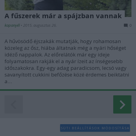
A fűszerek már a spájzban vannak
kapanyél
•
2015. augusztus 26.
0
A hűvösödő éjszakák mutatják, hogy rohamosan
közeleg az ősz, hiába áltatnak még a nyári hőséget
idéző nappalok. Az előrelátók már egy ideje
folyamatosan rakják el a nyár ízeit az ínségesebb
időszakokra. Egy-egy adag paradicsom, lecsó vagy
savanyított cukkini befőzése közé érdemes beiktatni
a…
SÜTI BEÁLLÍTÁSOK MÓDOSÍTÁSA