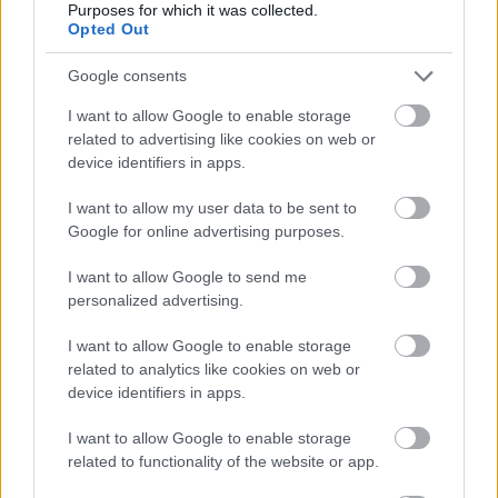
Purposes for which it was collected.
Opted Out
Google consents
I want to allow Google to enable storage
related to advertising like cookies on web or
device identifiers in apps.
I want to allow my user data to be sent to
Google for online advertising purposes.
I want to allow Google to send me
personalized advertising.
I want to allow Google to enable storage
Kreatív újrahasznosítás - kertek
related to analytics like cookies on web or
device identifiers in apps.
dobozban, palackban
I want to allow Google to enable storage
kkm.furdancs
•
2018. január 17.
0
related to functionality of the website or app.