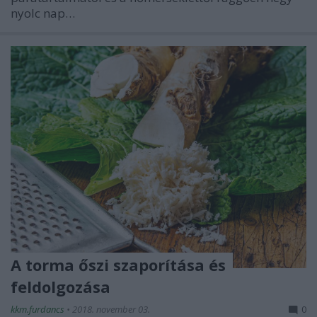
nyolc nap…
A torma őszi szaporítása és
feldolgozása
kkm.furdancs
•
2018. november 03.
0