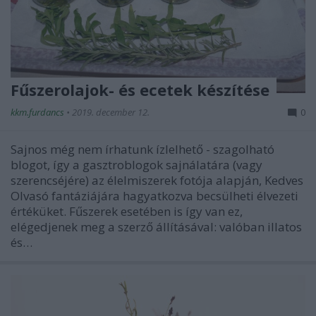
Fűszerolajok- és ecetek készítése
kkm.furdancs
•
2019. december 12.
0
Sajnos még nem írhatunk ízlelhető - szagolható
blogot, így a gasztroblogok sajnálatára (vagy
szerencséjére) az élelmiszerek fotója alapján, Kedves
Olvasó fantáziájára hagyatkozva becsülheti élvezeti
értéküket. Fűszerek esetében is így van ez,
elégedjenek meg a szerző állításával: valóban illatos
és…