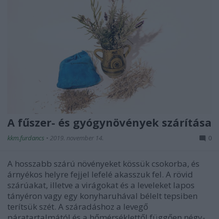
A fűszer- és gyógynövények szárítása
kkm.furdancs
•
2019. november 14.
0
A hosszabb szárú növényeket kössük csokorba, és
árnyékos helyre fejjel lefelé akasszuk fel. A rövid
szárúakat, illetve a virágokat és a leveleket lapos
tányéron vagy egy konyharuhával bélelt tepsiben
terítsük szét. A száradáshoz a levegő
páratartalmától és a hőmérséklettől függően négy-