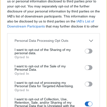
us or personal information disclosed to third parties prior to
your opt-out. You may separately opt-out of the further
disclosure of your personal information by third parties on the
IAB’s list of downstream participants. This information may
also be disclosed by us to third parties on the
IAB’s List of
Downstream Participants
that may further disclose it to other
third parties.
Please note that this website/app uses one or more Google
Personal Data Processing Opt Outs
Zöldfűszerek termesztése és
services and may gather and store information including but
elfogyasztása
not limited to your visit or usage behaviour. You may click to
I want to opt-out of the Sharing of my
personal data.
grant or deny consent to Google and its third-party tags to
Opted In
kkm.furdancs
•
2018. február 07.
1
use your data for below specified purposes in below Google
consent section.
I want to opt-out of the Sale of my
Personal Data.
A megfelelő mértékkel használt fűszerek kivételes
Opted In
ízekkel és illatokkal gazdagítják ételeinket,
befolyásolják étvágyunkat, serkentik az
I want to opt-out of processing my
Personal Data for Targeted Advertising.
emésztésünket, és különféle vitaminokat is
Opted In
tartalmaznak. Sok fűszernövénynek gyógyhatása is
van szervezetünkre. A fűszernövényekkel
I want to opt-out of Collection, Use,
változatosságot vihetünk…
Retention, Sale, and/or Sharing of my
Personal Data that Is Unrelated with the