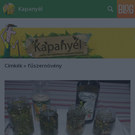
Kapanyél
Címkék
»
fűszernövény