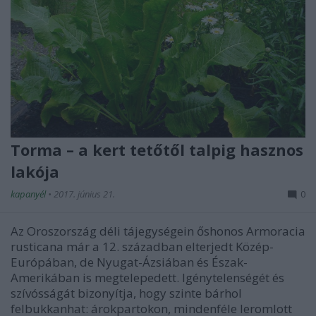
Torma – a kert tetőtől talpig hasznos
lakója
kapanyél
•
2017. június 21.
0
Az Oroszország déli tájegységein őshonos Armoracia
rusticana már a 12. században elterjedt Közép-
Európában, de Nyugat-Ázsiában és Észak-
Amerikában is megtelepedett. Igénytelenségét és
szívósságát bizonyítja, hogy szinte bárhol
felbukkanhat: árokpartokon, mindenféle leromlott