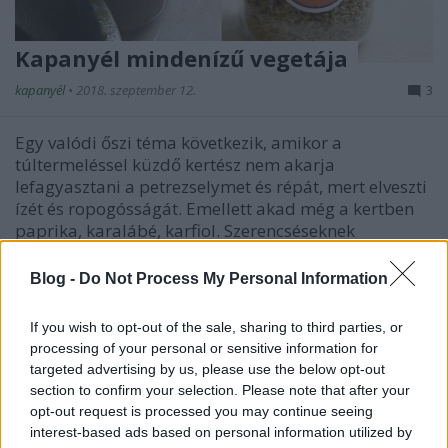
Kapanyél mindenízű vegetája
kapanyél
•
2018. szeptember 12.
3
Egy valódi őszi téma következik, amikor a
túltermeléssel küzdő kertész nem akarja
lefagyasztani a petrezselymet és répát, mert elveszti
ízét és ropogósságát. Emellett akad még a kertben
paprika, karalábé, karfiol. Szerencséseknek
paradicsom, amely - a meleg időjárás miatt talán -
sokkal korábban…
Blog -
Do Not Process My Personal Information
If you wish to opt-out of the sale, sharing to third parties, or
processing of your personal or sensitive information for
targeted advertising by us, please use the below opt-out
section to confirm your selection. Please note that after your
opt-out request is processed you may continue seeing
interest-based ads based on personal information utilized by