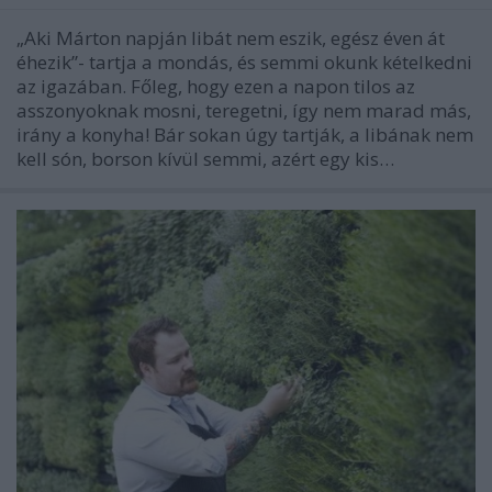
„Aki Márton napján libát nem eszik, egész éven át
éhezik”- tartja a mondás, és semmi okunk kételkedni
az igazában. Főleg, hogy ezen a napon tilos az
asszonyoknak mosni, teregetni, így nem marad más,
irány a konyha! Bár sokan úgy tartják, a libának nem
kell són, borson kívül semmi, azért egy kis…