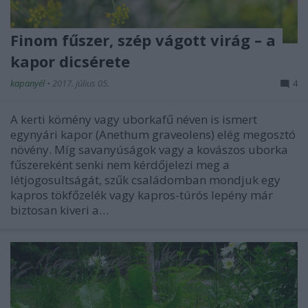
Finom fűszer, szép vágott virág – a
kapor dicsérete
kapanyél
•
2017. július 05.
4
A kerti kömény vagy uborkafű néven is ismert
egynyári kapor (Anethum graveolens) elég megosztó
növény. Míg savanyúságok vagy a kovászos uborka
fűszereként senki nem kérdőjelezi meg a
létjogosultságát, szűk családomban mondjuk egy
kapros tökfőzelék vagy kapros-túrós lepény már
biztosan kiveri a…