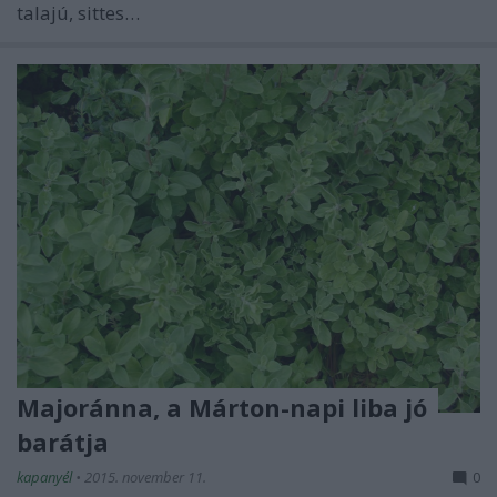
talajú, sittes…
Majoránna, a Márton-napi liba jó
barátja
kapanyél
•
2015. november 11.
0