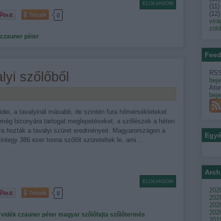
ELOLVASOM
(
11
)
(
12
)
Tetszik
0
virá
zöl
czauner péter
Feed
RSS
alyi szőlőből
bej
Ato
bej
dei, a tavalyinál másabb, de szintén fura hőmérsékleteket
 még bizonyára tartogat meglepetéseket, a szőlészek a héten
ra hozták a tavalyi szüret eredményeit. Magyarországon a
Egy
integy 386 ezer tonna szőlőt szüreteltek le, ami…
Arch
ELOLVASOM
2020
Tetszik
0
202
2020
2020
rvidék
czauner péter
magyar szőlőfajta
szőlőtermés
201