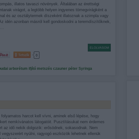
mpás, illatos tavaszi növények. Általában az érettségi
ntanak virágot, a legtöbb helyen ingyenes tömegvirágként a
nal és az osztálytermek díszeként illatoznak a szimpla vagy
 Az idén azonban másról kell gondoskodni a teremdíszítőknek,
,…
ELOLVASOM
Tetszik
0
budai arborétum
ifjító metszés
czauner péter
Syringa
 folyamatos harcot kell vívni, aminek első lépése, hogy
a kert nemkívánatos látogatóit. Pusztításukat nem érdemes
ert az idő nekik dolgozik: erősödnek, sokasodnak. Nem
ell vegyszerért nyúlni, ragyogó eszközök lehetnek ellenük