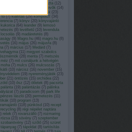
tusz
(
13
)
kakukkfű
(
9
)
káposzta
(
12
)
ácsony
(
23
)
kártevő
(
12
)
kártevők
(
14
)
der
(
11
)
kert
(
19
)
kerti munkák
(
23
)
i tó
(
7
)
kiállítás
(
29
)
komposzt
(
34
)
erencia
(
7
)
könyv
(
20
)
könyvajánló
kukorica
(
64
)
leander
(
9
)
lemosó
metezés
(
8
)
levéltetű
(
10
)
levendula
locsolás
(
9
)
madáretetés
(
8
)
aságy
(
9
)
Magro.hu
(
46
)
magro.hu
(
8
)
vetés
(
16
)
május
(
26
)
májusfa
(
8
)
na
(
7
)
március
(
17
)
Medárd
(
7
)
vehagyma
(
11
)
megyeri szabolcs
tészmérnök
(
28
)
menta
(
7
)
metszés
méz
(
7
)
mit csináljunk a hétvégén
moha
(
7
)
mulcs
(
26
)
mulcsozás
(
7
)
átli
(
10
)
nárcisz
(
16
)
november
(
15
)
ényvédelem
(
19
)
nyereményjáték
(
23
)
óber
(
21
)
öntözés
(
15
)
orchidea
(
22
)
zöld
(
10
)
ősz
(
12
)
ötletek
(
8
)
pacsirta
palánta
(
19
)
palántázás
(
7
)
pálinka
pályázat
(
7
)
paradicsom
(
9
)
park life
pénzes lászló
(
20
)
permetezés
(
11
)
tikák
(
10
)
program
(
13
)
gramajánló
(
118
)
pünkösd
(
10
)
recept
recycling
(
8
)
régi népélet naptára
8
)
retek
(
7
)
rovarszálló
(
7
)
rozmaring
rózsa
(
23
)
sövény
(
7
)
szeptember
szobanövény
(
12
)
szőlő
(
25
)
szüret
tápanyag
(
7
)
tápoldat
(
8
)
tartósítás
tavasz
(
76
)
tél
(
27
)
termés
(
23
)
tuja