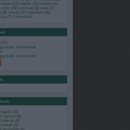
tulipán
(
10
)
ültetés
(
21
)
védekezés
vetés
(
44
)
vetőmag
(
9
)
videó
(
7
)
g
(
8
)
vitamin
(
7
)
vitaminok
(
36
)
dség
(
7
)
Címkefelhő
ek
 2.0
egyzések
,
kommentek
m
egyzések
,
kommentek
éb
ívum
 április
(
3
)
0 március
(
6
)
 február
(
4
)
 január
(
4
)
9 december
(
4
)