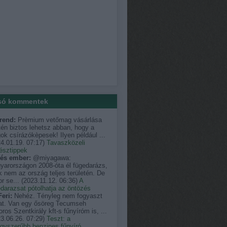
só kommentek
rend:
Prèmium vetőmag vásárlása
én biztos lehetsz abban, hogy a
k csírázókèpesek! Ilyen például ...
4.01.19. 07:17
)
Tavaszközeli
észtippek
és ember:
@miyagawa:
yarországon 2008-óta él fügedarázs,
 nem az ország teljes területén. De
r se...
(
2023.11.12. 06:36
)
A
darazsat pótolhatja az öntözés
eri:
Nehéz. Tényleg nem fogyaszt
at. Van egy ősöreg Tecumseh
ros Szentkirály kft-s fűnyíróm is, ...
3.06.26. 07:29
)
Teszt: a
egyszerűbb benzines fűnyíró