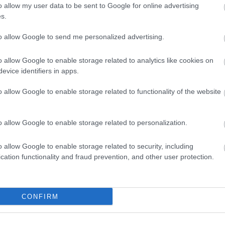
arat
o allow my user data to be sent to Google for online advertising
any
s.
báli
k metszésekor a jó szemű és ügyes kezű kertész el tudja
bor
y úgy méretben, mint mennyiségben milyen legyen a termés.
citr
to allow Google to send me personalized advertising.
rethez azonban a virtuóz ollókezelésnél több is kell. Van, aki
cse
zik, más profit vagy magát profinak tartó metszőt hív
cso
czau
A…
o allow Google to enable storage related to analytics like cookies on
dec
evice identifiers in apps.
(
15
)
egyn
fag
o allow Google to enable storage related to functionality of the website
ELOLVASOM
faül
Tetszik
fito
0
(
12
)
fűsz
o allow Google to enable storage related to personalization.
zés
gyümölcsfa
lemosó permetezés
czauner péter
fűs
füvé
(
49
)
o allow Google to enable storage related to security, including
taná
gom
cation functionality and fraud prevention, and other user protection.
n, aki szeret ásni
gye
gyep
gyó
(
11
)
hag
CONFIRM
han
k katalógusaiban fellelhető sárgarépafotók láttán a
(
13
)
nek hamar kedve szottyan termesztésével próbálkozni. A
(
7
)
ban csak az kezdjen, aki kedveli az ásást, e növény ugyanis
(
24
)