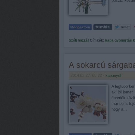
puszta kezün
Szólj hozzá!
Címkék:
kapa
gyomirtás
k
A sokarcú sárgab
2014.03.27. 08:22 -
kapanyél
A legtöbb ker
aki jól ismer
ébredők közöt
már be is fej
hogy a…