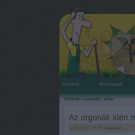
Díszkert
Konyhakert
Címkék
»
czauner_péter
Az orgonák idén 
2014.04.10. 08:38 -
kapanyél