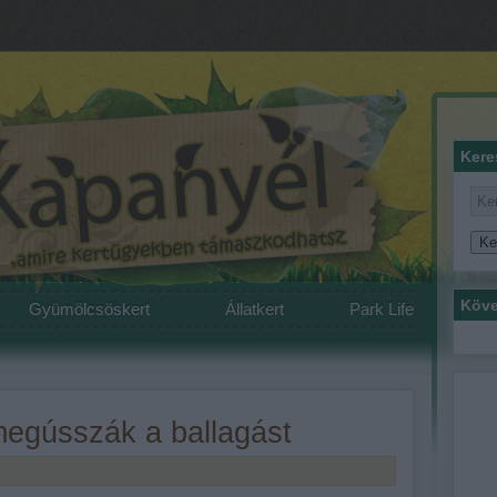
Kere
Köve
Gyümölcsöskert
Állatkert
Park Life
megússzák a ballagást