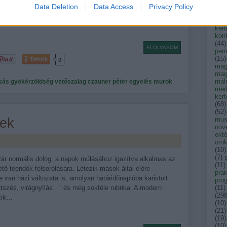
an érzi jól magát, pontosabban ilyen közegben fejleszt pompás
kak
Data Deletion
Data Access
Privacy Policy
kar
t. Ha…
ken
kert
konf
(
44
)
ELOLVASOM
per
(
15
)
Tetszik
0
mag
mag
mál
sás
gyökérzöldség
vetőszalag
czauner péter
egyelés
murok
med
ker
(
68
)
(
52
)
yek
musk
növ
okt
örök
(
10
)
(
7
)
tár normális dolog: a napok múlásához igazítva alkalmas az
(
11
)
ő teendők felsorolására. Létezik mások által előre
prak
de van házi változata is, amolyan határidőnaplóba karistolt
pro
etszés, virágnyílás…” és még sokféle rubrika. A modern
(
11
)
(
29
ezik…
(
10
)
(
21
)
(
19
)
(
10
)