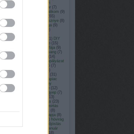
ás
(
13
)
arborétum
(
8
)
ásványi
agok
(
33
)
augusztus
(
23
)
avar
(
7
)
nt károly kertépítő
(
29
)
bazsalikom
(
9
)
(
15
)
botanikus kert
(
9
)
búza
(
65
)
omfű
(
7
)
citrusfélék
(
7
)
cseresznye
(
8
)
resznyefa
(
7
)
cserje
(
12
)
csiga
(
9
)
nka péter természetfotós
(
19
)
ner péter
(
152
)
c vitamin
(
7
)
ember
(
15
)
dézsató
(
8
)
dió
(
21
)
DIY
dologtiltás
(
22
)
dologtiltó nap
(
15
)
yári virágok
(
8
)
eső
(
12
)
év fája
(
9
)
y
(
11
)
fagyosszentek
(
12
)
farsang
(
7
)
tetés
(
9
)
február
(
18
)
fecske
(
14
)
friday
(
7
)
fokhagyma
(
10
)
fotópályázat
füge
(
7
)
fűnyírás
(
12
)
fűnyíró
(
7
)
erkert
(
10
)
fűszernövény
(
36
)
zernövények
(
10
)
Füvészkert
(
31
)
szkert
(
8
)
gabona
(
7
)
gabonapiac
Gardenexpo
(
9
)
gazdasszony
csai
(
8
)
gépek
(
8
)
gesztenye
(
12
)
ba
(
8
)
gombabetegség
(
10
)
gyep
(
7
)
pápolás
(
11
)
gyepgondozás
(
13
)
szellőztetés
(
13
)
gyógyhatás
(
23
)
gynövény
(
39
)
gyom
(
7
)
gyomirtás
gyümölcsfa
(
13
)
hagymások
(
8
)
ymás virágok
(
19
)
halottak napja
(
8
)
gya
(
8
)
Hortus Hungaricus
(
9
)
hóvirág
húsvét
(
17
)
időjárás
(
176
)
időjóslás
immunerősítő
(
9
)
jácint
(
12
)
január
játék
(
19
)
július
(
17
)
június
(
18
)