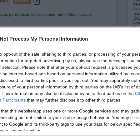
Tetszik
0
Ker
és 
ráad
szés
permetezés
kajszi
czauner péter
Gönci barack
(
202
avag
Zsó
évve
után
Not Process My Personal Information
(
202
n
Sar
gyík
to opt-out of the sale, sharing to third parties, or processing of your per
vag
formation for targeted advertising by us, please use the below opt-out s
álla
zmr
án kinőtte a nyári konyhát, nekirugaszkodott, és olyanná vált,
r selection. Please note that after your opt-out request is processed y
emel
y diófának lennie kell. Már kétszer sikerült fűrésszel,
eing interest-based ads based on personal information utilized by us or
terü
val megritkítani, amitől még jobban nekiindult. Betegségein is
(
202
disclosed to third parties prior to your opt-out. You may separately opt-
szé
és már néhány éve stabilan olyan 150 liternyi egészséges
losure of your personal information by third parties on the IAB’s list of
néha
. This information may also be disclosed by us to third parties on the
egy
IA
tükö
Participants
that may further disclose it to other third parties.
kkm
Pers
 that this website/app uses one or more Google services and may gath
ELOLVASOM
akik
(
202
including but not limited to your visit or usage behaviour. You may click 
Tetszik
0
pal
 to Google and its third-party tags to use your data for below specifi
spin
ogle consent section.
(
202
ner péter
szemzés
Orosz Péter
pal