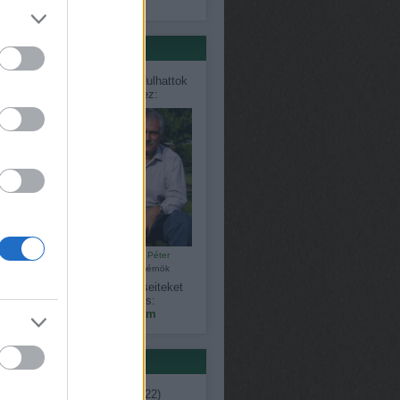
só 20
értőink
désekkel, problémákkal fordulhattok
közvetlenül szakértőinkhez:
Bálint Károly
Czauner Péter
kertépítő
kertészmérnök
gy észrevételeiteket, kérdéseiteket
megoszthatjátok velünk is:
kapanyelinfo@gmail.com
ék
ent
(
7
)
ágimama
(
11
)
április
(
22
)