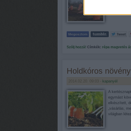
a laza talajb
karógyökere
Szólj hozzá!
Címkék:
répa
magvetés
á
Holdkóros növén
2014.02.20. 09:03 -
kapanyél
A kertésznap
egymást követ
elkészített, 
„vásárlás, m
világban lét