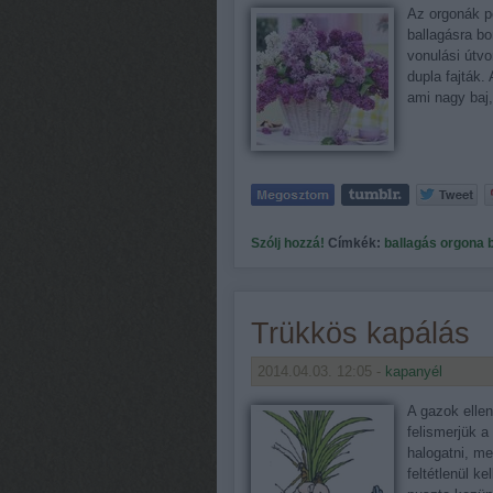
Az orgonák po
ballagásra bo
vonulási útvo
dupla fajták.
ami nagy baj
Szólj hozzá!
Címkék:
ballagás
orgona
Trükkös kapálás
2014.04.03. 12:05 -
kapanyél
A gazok ellen
felismerjük 
halogatni, m
feltétlenül k