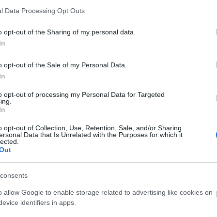
Utol
l Data Processing Opt Outs
csapatok
Szak
o opt-out of the Sharing of my personal data.
In
Kér
tbarát számára még a metszés tudományánál is sejtelmesebb
o opt-out of the Sale of my Personal Data.
lásé. A kettő közötti hasonlóság: könnyű hibázni, és a
In
n növénynek időre van szüksége, hogy túljusson a bajon, ha
léli. Ráadásul a tápanyagpótlás pénzbe is kerül. Az elrontott
to opt-out of processing my Personal Data for Targeted
s…
ing.
In
o opt-out of Collection, Use, Retention, Sale, and/or Sharing
ELOLVASOM
ersonal Data that Is Unrelated with the Purposes for which it
Tetszik
lected.
0
Out
Va
műtrágya
czauner péter
tápanyaghiány
consents
o allow Google to enable storage related to advertising like cookies on
Címk
ána a permetező
evice identifiers in apps.
adv