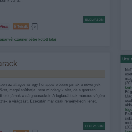
kön kívül a…
ELOLVASOM
Tetszik
0
apanyél
czauner péter
kötött talaj
Utol
arack
NeT
eset
mago
(
202
tben az átlagosnál egy hónappal előbbre járnak a növények;
kert
i őket, megállapíthatja, nem mindegyik siet, de a gyorsan
Füg
t elöl járnak a sárgabarackok. A legkorábbiak március végére
Mag
csak
ezték a virágzást. Ezekután már csak reménykedni lehet,
akko
füge
PalF
sok
moto
ELOLVASOM
(
202
leg