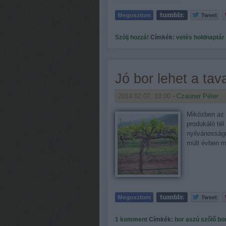
Szólj hozzá!
Címkék:
vetés
holdnaptár
Jó bor lehet a tav
2014.02.07. 10:00 -
Czauner Péter
Miközben az i
produkáló tél
nyilvánosság
múlt évben m
1
komment
Címkék:
bor
aszú
szőlő
bo