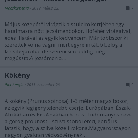
Macskamenta
•
2012. május 22.
7
Május közepétől virágzik a szüleim kertjében egy
hatalmasra nőtt jezsámenbokor. Hófehér virágaival,
édes illatával az egyik kedvencem. Már többször ki
szerették volna vágni, mert egyre inkább belóg a
kocsibejáróba, de szerencsére eddig még
megúszta.A jezsámen a…
Kökény
thunbergia
•
2011. november 28.
0
A kökény (Prunus spinosa) 1-3 méter magas bokor,
az egyik legigénytelenebb cserje. Európában, Észak-
Afrikában és Kis-Ázsiában honos. Tudományos neve
a görög prounosz= szilva szóból ered, ebből is
látszik, hogy a szilva közeli rokona.Magyarországon
nagyon gyakran védősövénynek…