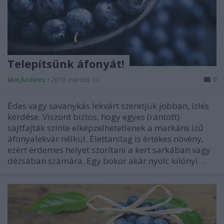
Telepítsünk áfonyát!
kkm.furdancs
•
2019. március 13.
0
Édes vagy savanykás lekvárt szeretjük jobban, ízlés
kérdése. Viszont biztos, hogy egyes (rántott)
sajtfajták szinte elképzelhetetlenek a markáns ízű
áfonyalekvár nélkül. Élettanilag is értékes növény,
ezért érdemes helyet szorítani a kert sarkában vagy
dézsában számára. Egy bokor akár nyolc kilónyi…