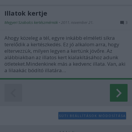
Illatok kertje
Megyeri Szabolcs kertészmérnök
•
2011. november 21.
3
Ahogy közeleg a tél, egyre inkább elméleti síkra
terelődik a kertészkedés. Ez jó alkalom arra, hogy
eltervezzük, milyen legyen a kertünk jövőre. Az
alábbiakban az illatos kert kialakításához adunk
ötleteket.Mindenkinek más a kedvenc illata. Van, aki
a lilaakác bódító illatára…
SÜTI BEÁLLÍTÁSOK MÓDOSÍTÁSA