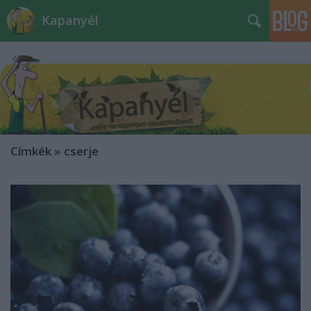
Kapanyél
Címkék
»
cserje