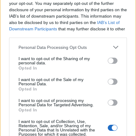
your opt-out. You may separately opt-out of the further
disclosure of your personal information by third parties on the
Kamélia nyílik Nyíregyházán
IAB’s list of downstream participants. This information may
also be disclosed by us to third parties on the
IAB’s List of
sztroberri
•
2013. február 11.
5
Downstream Participants
that may further disclose it to other
third parties.
Na és, kérdezhetnénk, hiszen kamélia sok kertben
Please note that this website/app uses one or more Google
nyílik, mégsem lesz belőle vezető hír. Erre a
Personal Data Processing Opt Outs
services and may gather and store information including but
virágzásra azonban 10 éve vártak a Nyíregyházi
not limited to your visit or usage behaviour. You may click to
I want to opt-out of the Sharing of my
Állatparkban. Az Ázsia állat-és növényvilágát
personal data.
grant or deny consent to Google and its third-party tags to
bemutató Zöld Piramisban „rejtegették” eddig a
Opted In
use your data for below specified purposes in below Google
növényt, és most is nagyon…
consent section.
I want to opt-out of the Sale of my
Personal Data.
Opted In
Növényültetés ősszel
Ti kérdeztétek - Szakértőnk válaszol
I want to opt-out of processing my
Personal Data for Targeted Advertising.
Bálint Károly kertépítő
•
2012. október 12.
1
Opted In
I want to opt-out of Collection, Use,
Régebben az ősz volt a fák és cserjék fő ültetési
Retention, Sale, and/or Sharing of my
Personal Data that Is Unrelated with the
szezonja, mert a szabadgyökerű és földlabdás
Purposes for which it was collected.