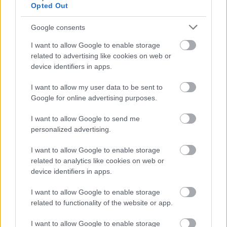
növények voltak túlsúlyban a kereskedelmi
Opted Out
forgalomban. A mai konténeres növények viszont
szinte bármikor telepíthetők, de természetesen
Google consents
biológiai tényezők is befolyásolják a…
I want to allow Google to enable storage
related to advertising like cookies on web or
Encián - Miért kék, ha lila?
device identifiers in apps.
sztroberri
•
2012. október 02.
14
I want to allow my user data to be sent to
Google for online advertising purposes.
A hétvégén nagy családi összejövetelt tartottunk a
képen látható encián(fa) (Solanum rantonetii)
I want to allow Google to send me
árnyékában, melynek hatalmas méreteihez képest
personalized advertising.
kicsi edény ad otthont. Ez némileg ellentmondásban
I want to allow Google to enable storage
áll a növénycsalád igényeivel, hiszen azt gondolnám,
related to analytics like cookies on web or
hogy a burgonya, a…
device identifiers in apps.
Az egres, ami piszke
I want to allow Google to enable storage
related to functionality of the website or app.
thunbergia
•
2012. augusztus 06.
0
I want to allow Google to enable storage