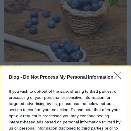
Az áfonya és termesztése
kkm.furdancs
•
2018. április 24.
0
Blog -
Do Not Process My Personal Information
A legfanatikusabb tartármártás-imádók is elismerik,
If you wish to opt-out of the sale, sharing to third parties, or
hogy bizonyos sajtfajtákhoz egy kanál áfonyalekvár
processing of your personal or sensitive information for
jobban illik. Sajnos az áfonya termesztésének
targeted advertising by us, please use the below opt-out
section to confirm your selection. Please note that after your
vannak nehézségei, de ha megfelelő talajt
opt-out request is processed you may continue seeing
biztosítunk neki, néhány bokornyi ültetvény ellátja a
interest-based ads based on personal information utilized by
családot a többi gyümölcsnél ritkásabb és
us or personal information disclosed to third parties prior to
drágább…