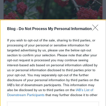
Ültessünk bodzát!
Blog -
Do Not Process My Personal Information
kkm.furdancs
•
2018. március 21.
0
If you wish to opt-out of the sale, sharing to third parties, or
processing of your personal or sensitive information for
A bodza széles körben ismert és kedvelt növény. Sok
targeted advertising by us, please use the below opt-out
konyhában a május-júniusi virágzás idején
section to confirm your selection. Please note that after your
bodzaszörptől roskadoznak a polcok, a meghűléses
opt-out request is processed you may continue seeing
időszakban teáját szívesen fogyasztjuk.
interest-based ads based on personal information utilized by
Dísznövényként is megállja a helyét, színes levelű
us or personal information disclosed to third parties prior to
your opt-out. You may separately opt-out of the further
fajtái sok kertnek díszei. Még nincs késő alaposan
disclosure of your personal information by third parties on the
átgondolni…
IAB’s list of downstream participants. This information may
also be disclosed by us to third parties on the
IAB’s List of
Downstream Participants
that may further disclose it to other
third parties.