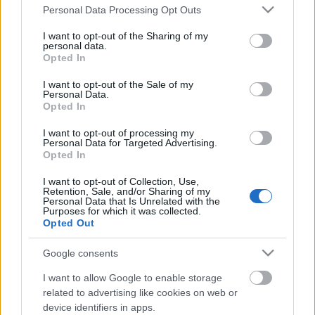
Please note that this website/app uses one or more Google
Personal Data Processing Opt Outs
services and may gather and store information including but
not limited to your visit or usage behaviour. You may click to
I want to opt-out of the Sharing of my
personal data.
grant or deny consent to Google and its third-party tags to
Opted In
use your data for below specified purposes in below Google
consent section.
I want to opt-out of the Sale of my
Personal Data.
Opted In
I want to opt-out of processing my
Personal Data for Targeted Advertising.
Opted In
Különleges bogyókat különleges
I want to opt-out of Collection, Use,
Retention, Sale, and/or Sharing of my
üvegbe
Personal Data that Is Unrelated with the
Purposes for which it was collected.
kapanyél
•
2014. december 02.
0
Opted Out
Google consents
Elkezdődött az adventi készülődés időszaka, és ha
nem akarunk kapkodni, jó, ha nekilátunk az
I want to allow Google to enable storage
ajándékötletek gyűjtésének és megvalósításának. A
related to advertising like cookies on web or
kertészkedőknek kézenfekvő, hogy portájuk
device identifiers in apps.