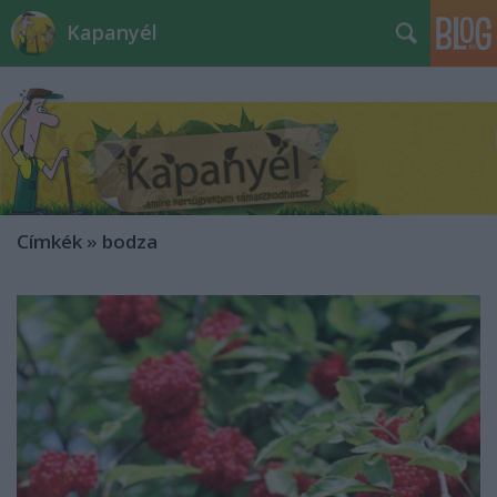
Kapanyél
Címkék
»
bodza