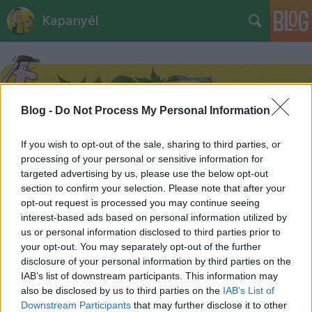
Kapanyél
Blog -
Do Not Process My Personal Information
If you wish to opt-out of the sale, sharing to third parties, or
Címkék
»
ásó
processing of your personal or sensitive information for
targeted advertising by us, please use the below opt-out
Téli nyélbabra
section to confirm your selection. Please note that after your
opt-out request is processed you may continue seeing
Czauner Péter
•
2014. január 04.
2
interest-based ads based on personal information utilized by
us or personal information disclosed to third parties prior to
your opt-out. You may separately opt-out of the further
A tevékeny kertésznek a téli hónapok kevés munkát
disclosure of your personal information by third parties on the
adnak, ilyenkor kellene időt szánni a szerszámok
IAB’s list of downstream participants. This information may
karbantartására, felújítására. A gépek
also be disclosed by us to third parties on the
IAB’s List of
javítgatásához némi szakértelem is szükséges, de a
Downstream Participants
that may further disclose it to other
legegyszerűbbnek tűnő kézi szerszámok is igénylik a