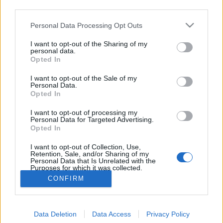
third parties.
rendszeres pátyolgatást. Az…
Please note that this website/app uses one or more Google
Personal Data Processing Opt Outs
services and may gather and store information including but
Kerti kisokos: Sok jó szerszám kis
not limited to your visit or usage behaviour. You may click to
I want to opt-out of the Sharing of my
helyen is elfér (x)
personal data.
grant or deny consent to Google and its third-party tags to
Opted In
use your data for below specified purposes in below Google
kapanyél
•
2013. május 22.
0
consent section.
I want to opt-out of the Sale of my
Personal Data.
Ásó, kapa, gereblye, lapát és ki tudja, még hány
Opted In
különböző szerszám kell, hogy helyet kapjon a
I want to opt-out of processing my
kamrában, ha kertészkedésre adjuk a fejünket.
Personal Data for Targeted Advertising.
Sokunk ráadásul örökölte a szerszámokat, ami azt is
Opted In
jelenti, hogy a nyél már görbécske, a szálkák nem
I want to opt-out of Collection, Use,
kímélik a tenyerünket,…
Retention, Sale, and/or Sharing of my
Personal Data that Is Unrelated with the
Purposes for which it was collected.
Opted Out
CONFIRM
Google consents
Data Deletion
Data Access
Privacy Policy
I want to allow Google to enable storage