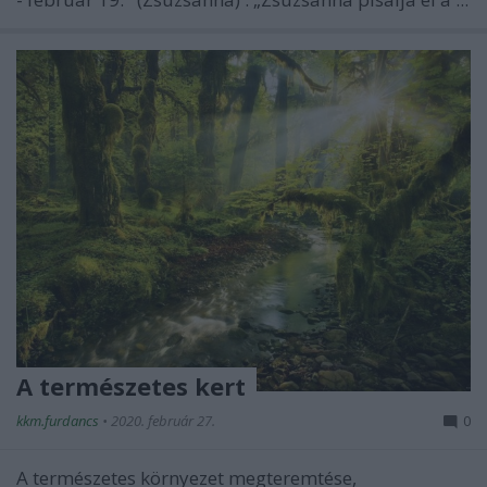
A természetes kert
kkm.furdancs
•
2020. február 27.
0
A természetes környezet megteremtése,