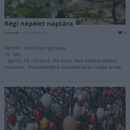
Régi népélet naptára
kapanyél
•
2020. április 14.
0
Április - Szent György hava
16. hét:
- április 14.
(Tibor)
: Ha most nem kellene otthon
maradni,
Húsvétkedd a visszalocsolás napja lenne.
...