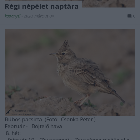
Régi népélet naptára
kapanyél
•
2020. március 04.
0
Búbos pacsirta
(Fotó:
Csonka Péter
)
Február -
Böjtelő hava
8. hét:
- február 19.
(Zsuzsanna)
: „Zsuzsánna pisálja el a ...