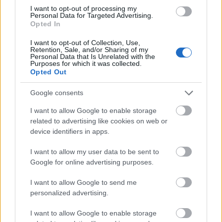
I want to opt-out of processing my
Personal Data for Targeted Advertising.
Opted In
I want to opt-out of Collection, Use,
Retention, Sale, and/or Sharing of my
Personal Data that Is Unrelated with the
Purposes for which it was collected.
Opted Out
Google consents
I want to allow Google to enable storage
related to advertising like cookies on web or
device identifiers in apps.
Betörőbiztos madárodúk
I want to allow my user data to be sent to
Google for online advertising purposes.
kkm.furdancs
•
2020. március 12.
0
I want to allow Google to send me
Az időjárás viszontagságaitól védett, a ragadozók
personalized advertising.
figyelő szeme elől rejtett magaslati „odúlakások” a
madarak mellett számos más ...
I want to allow Google to enable storage