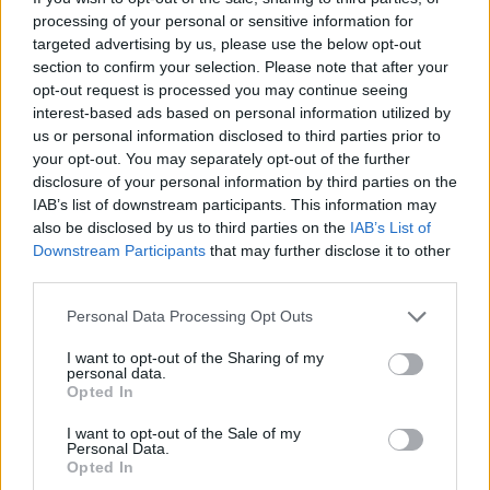
processing of your personal or sensitive information for
targeted advertising by us, please use the below opt-out
section to confirm your selection. Please note that after your
opt-out request is processed you may continue seeing
interest-based ads based on personal information utilized by
us or personal information disclosed to third parties prior to
your opt-out. You may separately opt-out of the further
disclosure of your personal information by third parties on the
IAB’s list of downstream participants. This information may
also be disclosed by us to third parties on the
IAB’s List of
Downstream Participants
that may further disclose it to other
third parties.
Biztonságos permetezés a kiskertben
Please note that this website/app uses one or more Google
Personal Data Processing Opt Outs
kkm.furdancs
•
2020. március 24.
0
services and may gather and store information including but
not limited to your visit or usage behaviour. You may click to
I want to opt-out of the Sharing of my
personal data.
Egy rémisztő illusztrációval indul mai írásunk. A
grant or deny consent to Google and its third-party tags to
Opted In
use your data for below specified purposes in below Google
jelenet tagadása mindennek, melyet a biztonságos
consent section.
permetezésről, bölcs helyzetfelismerésről és ...
I want to opt-out of the Sale of my
Personal Data.
Opted In