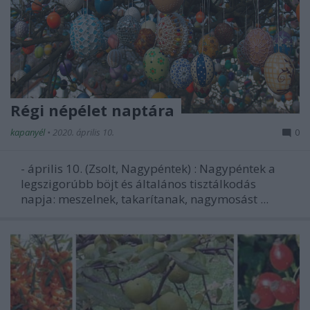
Régi népélet naptára
kapanyél
•
2020. április 10.
0
- április 10. (Zsolt, Nagypéntek)
: Nagypéntek a
legszigorúbb böjt és általános tisztálkodás
napja: meszelnek, takarítanak, nagymosást ...