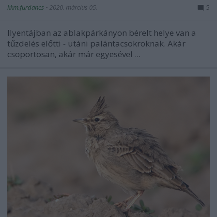
kkm.furdancs
•
2020. március 05.
5
Ilyentájban az ablakpárkányon bérelt helye van a
tűzdelés előtti - utáni palántacsokroknak. Akár
csoportosan, akár már egyesével ...