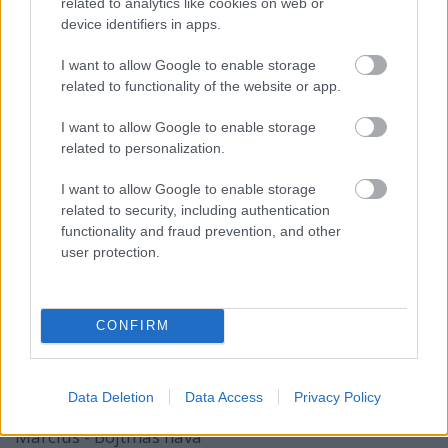
related to analytics like cookies on web or
device identifiers in apps.
I want to allow Google to enable storage
related to functionality of the website or app.
I want to allow Google to enable storage
related to personalization.
I want to allow Google to enable storage
related to security, including authentication
functionality and fraud prevention, and other
user protection.
CONFIRM
Régi népélet naptára
kapanyél
•
2020. március 09.
0
Data Deletion
Data Access
Privacy Policy
Március - Böjtmás hava