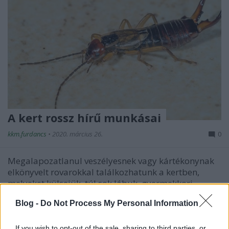
A kert rossz hírű munkásai
kkm.furdancs
•
2020. március 26.
0
Megalapozatlanul veszélyesnek vagy kártékonynak
elkönyvelt rovarokkal találkozhatunk a kertben,
melyeket külsejük, túl sok lábuk, gyermekkori ...
Blog -
Do Not Process My Personal Information
If you wish to opt-out of the sale, sharing to third parties, or