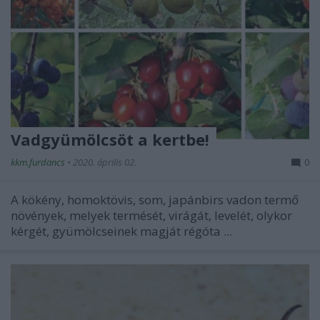
Vadgyümölcsöt a kertbe!
kkm.furdancs
•
2020. április 02.
0
A kökény, homoktövis, som, japánbirs vadon termő
növények, melyek termését, virágát, levelét, olykor
kérgét, gyümölcseinek magját régóta ...