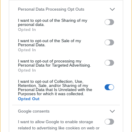
ráérjen az odú tetejére és előlapjára. Ha a
Please note that this website/app uses one or more Google
Personal Data Processing Opt Outs
hálószemeket ráhagyással vágjuk el, akkor saját
services and may gather and store information including but
anyagával tudjuk a kerethez kötözni. Amint
not limited to your visit or usage behaviour. You may click to
I want to opt-out of the Sharing of my
megvagyunk, a felhálózott előtétet helyezzük az
personal data.
grant or deny consent to Google and its third-party tags to
Opted In
odúra. A felső hálótöbbletet simítsuk a tetőre, az
use your data for below specified purposes in below Google
alsót pedig hajlítsuk az odú alsó homlokfalára.
consent section.
I want to opt-out of the Sale of my
Personal Data.
Opted In
I want to opt-out of processing my
Personal Data for Targeted Advertising.
C odú szőrmés ragadozók ellen védő
Opted In
drótkosárelőkéjének elkészítési lépései
I want to opt-out of Collection, Use,
Ha jól dolgoztunk, akkor az odú bejárata teljesen
Retention, Sale, and/or Sharing of my
Personal Data that Is Unrelated with the
zárt. Ezért is fontos, hogy a hálófal elejére vágjunk
Purposes for which it was collected.
egy kb. 3 cm nagyságú lyukat (a „csibedrótnál”
Opted Out
ehhez elég két szomszédos szemet összenyitni),
amelyen keresztül a madarak be tudnak jutni az
Google consents
odúba. Az előtét odúhoz rögzítéséhez bognárszegre
I want to allow Google to enable storage
lesz szükségünk; oldalanként egy-két helyen csak
related to advertising like cookies on web or
félig verjük a fába, majd oldalra üssük el. Így a