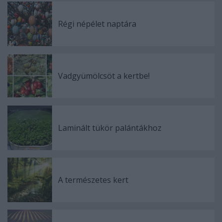
Régi népélet naptára
Vadgyümölcsöt a kertbe!
Laminált tükör palántákhoz
A természetes kert