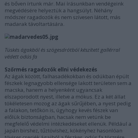
és bőven írtunk már. Mai írásunkban vendégeink
megvédésére helyeztük a hangsúlyt. Néhány
módszer ragadozók és nem szívesen látott, más
madarak távoltartására.
Tüskés ágakból és szögesdrótból készített gallérral
védett odús fa
Szőrmés ragadozók ellni védekezés
Az ágak között, falhasadékokban és odúkban épült
fészkek legnagyobb ellensége lakott területen sem a
macska, hanem a helyenként ugyancsak
elszaporodott nyest, illetve a mókus. Ez a két állat
tökéletesen mozog az ágak sűrűjében, a nyest pedig
a falakon, tetőkön is, úgyhogy kevés fészek van
előlük biztonságban, hacsak nem vetünk be
megfelelő védelmi intézkedéseket ellenük. Például a
japán birshez, tűztövishez, kökényhez hasonlóan
tövises cserjék ágaiból a fészkes, odús fa törzsére