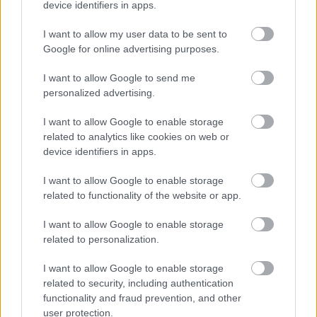
device identifiers in apps.
szegek vízszintesre elütött szára elforgatható, amivel
a drótkeret és a háló szemei egyaránt rögzíthetőek,
I want to allow my user data to be sent to
illetve az egész előtét néhány mozdulattal levehető.
Google for online advertising purposes.
I want to allow Google to send me
personalized advertising.
A tövises ágakat drótozzuk fel az előtétre úgy, hogy a
„tüskék” minden oldalról lehetetlenné tegyék a
I want to allow Google to enable storage
ragadozók közeledését. A tövises ágak elöl, a hálón
related to analytics like cookies on web or
lévő bebúvónyílás körül jócskán nyúljanak előre,
device identifiers in apps.
ami a fészkelő madarakat nem zavarja, a
ragadozókat viszont távol tartja.
I want to allow Google to enable storage
related to functionality of the website or app.
I want to allow Google to enable storage
Harkályok odúrongálásának megelőzése
related to personalization.
A harkályok odúkészítő munkájukkal alapvetően
I want to allow Google to enable storage
segítik az odúköltő énekesmadarak életét. Elég
related to security, including authentication
gyakran előfordul azonban, hogy ezek a fajok
functionality and fraud prevention, and other
megrongálják a mesterséges odúkat, többnyire a
user protection.