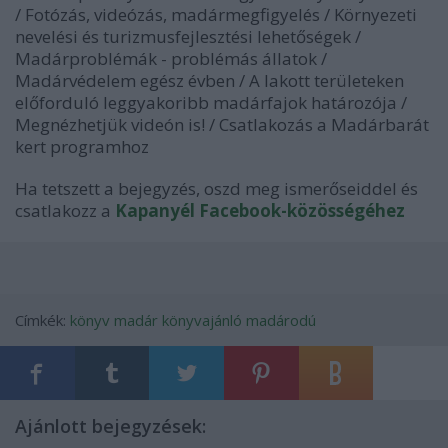
/ Fotózás, videózás, madármegfigyelés / Környezeti
nevelési és turizmusfejlesztési lehetőségek /
Madárproblémák - problémás állatok /
Madárvédelem egész évben / A lakott területeken
előforduló leggyakoribb madárfajok határozója /
Megnézhetjük videón is! / Csatlakozás a Madárbarát
kert programhoz
Ha tetszett a bejegyzés, oszd meg ismerőseiddel és
csatlakozz a
Kapanyél Facebook-közösségéhez
Címkék:
könyv
madár
könyvajánló
madárodú
Ajánlott bejegyzések: