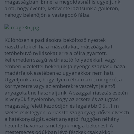
magasságban. Ennél a megoldásnál is ügyeljünk
arra, hogy évente, kétévente lazítsunk a galléron,
nehogy belenőjön a vastagodó fába.
Különösen a padlásokra beköltöző nyestek
riaszthatók el, ha a mászófákat, mászóágakat,
tetőbebúvó nyílásokat erre a célra gyártott,
kellemetlen szagú vadriasztó folyadékkal, vagy
emberi vizelettel bekenjük (a gyenge szaglású hazai
madárfajok esetében ez ugyanakkor nem hat).
Ügyeljünk arra, hogy ilyen célra maró, mérgező, a
környezetre vagy az emberekre veszélyt jelentő
anyagokat ne használjunk. A szaggal riasztás esetén
is vegyük figyelembe, hogy az ecsetelés az ugrási
magasság felett kezdődjön és legalább 0,5…1 m
széles csík legyen. A riasztó szaganyag idővel elveszti
a hatékonyságát, ezért anyagtól függően néhány
hetente-havonta ismételjük meg a bekenést. A
mesterséges odúkban lévő fészkek csak akkor