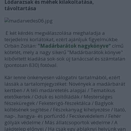
Lódarazsak és méhek kilakoltatása,
távoltartása
E két kérdés megválaszolása meghaladja a
terjedelmi korlátokat, ezért ajánljuk figyelmükbe
Orbán Zoltán:
"Madárbarátok nagykönyve"
című
kötetét, mely a nagy sikerű "Madárbarátok könyve"
kibővített kiadása sok-sok új tanáccsal és számtalan
(pontosan 830) fotóval.
Kár lenne önkényesen válogatni tartalmából, ezért
lássák a tartalomjegyzéket: Növények a madárbarát
kertben / A téli madáretetés alapjai / Tematikus
etetőkertek / Odúk és költőládák / Mesterséges
fészeküregek / Feketerigó-fészektálca / Baglyok
költésének segítése / Fészekanyag kihelyezése / Itató,
nap-, hangya- és porfürdő / Fecskevédelem / Fehér
gólyák védelme / Más állatcsoportok védelme / A
lakótelep előnyei / Ha csak egy ablaknyi helyünk van