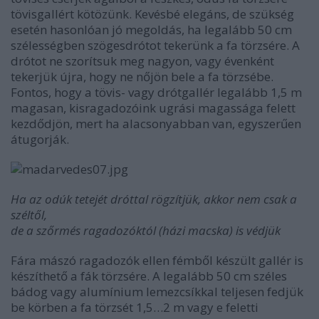
tövisgallért kötözünk. Kevésbé elegáns, de szükség
esetén hasonlóan jó megoldás, ha legalább 50 cm
szélességben szögesdrótot tekerünk a fa törzsére. A
drótot ne szorítsuk meg nagyon, vagy évenként
tekerjük újra, hogy ne nőjön bele a fa törzsébe.
Fontos, hogy a tövis- vagy drótgallér legalább 1,5 m
magasan, kisragadozóink ugrási magassága felett
kezdődjön, mert ha alacsonyabban van, egyszerűen
átugorják.
Ha az odúk tetejét dróttal rögzítjük, akkor nem csak a
széltől,
de a szőrmés ragadozóktól (házi macska) is védjük
Fára mászó ragadozók ellen fémből készült gallér is
készíthető a fák törzsére. A legalább 50 cm széles
bádog vagy alumínium lemezcsíkkal teljesen fedjük
be körben a fa törzsét 1,5…2 m vagy e feletti