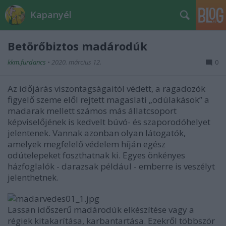
Kapanyél
Betörőbiztos madárodúk
kkm.furdancs
•
2020. március 12.
0
Az időjárás viszontagságaitól védett, a ragadozók
figyelő szeme elől rejtett magaslati „odúlakások” a
madarak mellett számos más állatcsoport
képviselőjének is kedvelt búvó- és szaporodóhelyet
jelentenek. Vannak azonban olyan látogatók,
amelyek megfelelő védelem híján egész
odútelepeket foszthatnak ki. Egyes önkényes
házfoglalók - darazsak például - emberre is veszélyt
jelenthetnek.
Lassan időszerű madárodúk elkészítése vagy a
régiek kitakarítása, karbantartása. Ezekről többször