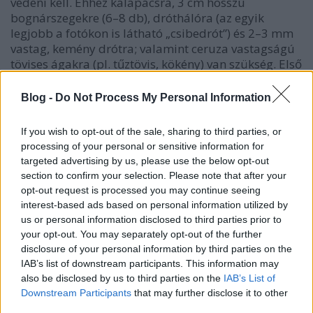
védeni kell. Ehhez kalapácsra, 3 cm hosszú
bognárszegekre (6–8 db), dróthálóra (az egyik
legjobb a fotókon is látható „csibedrót”) és 2–3 mm
vastag, kemény drótra; valamint ceruza vastagságú
tövises ágakra (pl. tűztövis, kökény) van szükség. Első
lépésben a vastag drótból hajlítsunk egy hasáb
alakú, zárt keretet. Ezután ezt hajtsuk meg U
Blog -
Do Not Process My Personal Information
alakban úgy, hogy ha a szárakat a C odú két
oldallapjára fektetjük, a keret a röpnyílás elé
If you wish to opt-out of the sale, sharing to third parties, or
nyúljon ki. Második lépésben a meghajlított
processing of your personal or sensitive information for
drótvázat az elejével lefelé fektessük a dróthálóra,
targeted advertising by us, please use the below opt-out
majd vágjuk ki a keret beborításához szükséges
section to confirm your selection. Please note that after your
részt, amelyhez egy egyenlő oldalú kereszt alakot
opt-out request is processed you may continue seeing
kell kapnunk.
interest-based ads based on personal information utilized by
us or personal information disclosed to third parties prior to
A hálókereszt külső végeit ne vágjuk rövidre, jócskán
your opt-out. You may separately opt-out of the further
hagyjunk rá, mert a felesleget később is le tudjuk
disclosure of your personal information by third parties on the
vágni, míg a hiányt sokkal macerásabb pótolni. Ezt
IAB’s list of downstream participants. This information may
követően hajtsuk fel a drótháló oldalait és kötözzük
also be disclosed by us to third parties on the
IAB’s List of
a keretre. A keret alsó és felső öblénél a hálót
Downstream Participants
that may further disclose it to other
hagyjuk olyan hosszúra, hogy felhelyezéskor jócskán
third parties.