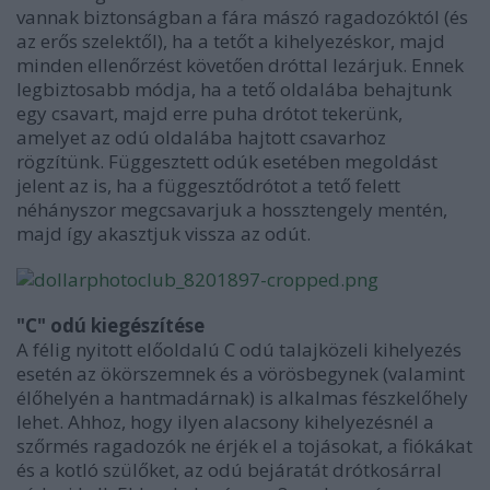
vannak biztonságban a fára mászó ragadozóktól (és
az erős szelektől), ha a tetőt a kihelyezéskor, majd
minden ellenőrzést követően dróttal lezárjuk. Ennek
legbiztosabb módja, ha a tető oldalába behajtunk
egy csavart, majd erre puha drótot tekerünk,
amelyet az odú oldalába hajtott csavarhoz
rögzítünk. Függesztett odúk esetében megoldást
jelent az is, ha a függesztődrótot a tető felett
néhányszor megcsavarjuk a hossztengely mentén,
majd így akasztjuk vissza az odút.
"C" odú kiegészítése
A félig nyitott előoldalú C odú talajközeli kihelyezés
esetén az ökörszemnek és a vörösbegynek (valamint
élőhelyén a hantmadárnak) is alkalmas fészkelőhely
lehet. Ahhoz, hogy ilyen alacsony kihelyezésnél a
szőrmés ragadozók ne érjék el a tojásokat, a fiókákat
és a kotló szülőket, az odú bejáratát drótkosárral