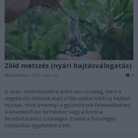
Zöld metszés (nyári hajtásválogatás)
kkm.furdancs
•
2019. június 26.
0
A nyári zöldmunkákra azért van szükség, mert a
vegetációs időszak alatt a fák sokkal több új hajtást
hoznak, mint amennyi a gyümölcsök felneveléséhez,
a következő évi terméshez vagy a korona
fenntartásához szükséges. Ezeket a fölösleges
hajtásokat egyébként a téli…