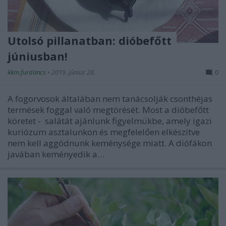
Utolsó pillanatban: dióbefőtt
júniusban!
kkm.furdancs
•
2019. június 28.
0
A fogorvosok általában nem tanácsolják csonthéjas
termések foggal való megtörését. Most a dióbefőtt
köretet - salátát ajánlunk figyelmükbe, amely igazi
kuriózum asztalunkon és megfelelően elkészítve
nem kell aggódnunk keménysége miatt. A diófákon
javában keményedik a…