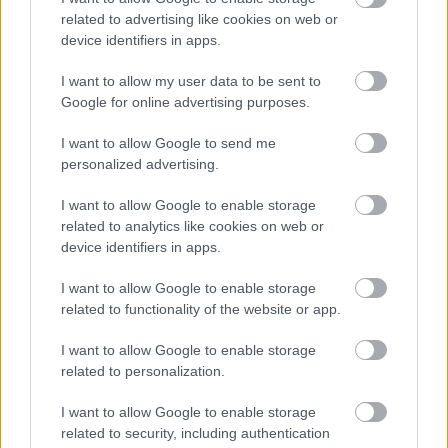
related to advertising like cookies on web or
kkm.furdancs
•
2019. június 19.
0
device identifiers in apps.
Harkályok és fakopácsok kártételéről olvashattak
I want to allow my user data to be sent to
legutóbb, melyek kikezdik a hőszigetelést. Orbán
Google for online advertising purposes.
Zoltán "Madárbarátok nagykönyve" című kötetéből
merítünk néhány ötletet, hogy távol tartsuk őket.
I want to allow Google to send me
Rémzsinór, ragadozó madarak sziluettje vagy fotója
personalized advertising.
és a ház…
I want to allow Google to enable storage
related to analytics like cookies on web or
device identifiers in apps.
I want to allow Google to enable storage
related to functionality of the website or app.
I want to allow Google to enable storage
related to personalization.
I want to allow Google to enable storage
related to security, including authentication