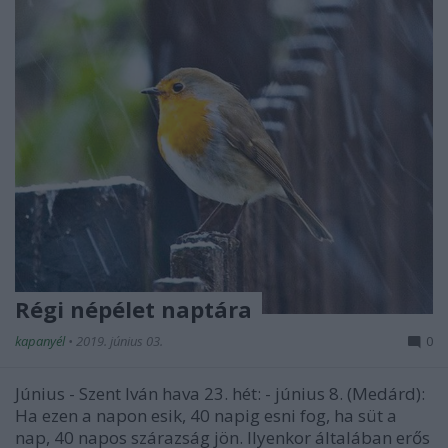
Régi népélet naptára
kapanyél
•
2019. június 03.
0
Június - Szent Iván hava 23. hét: - június 8. (Medárd):
Ha ezen a napon esik, 40 napig esni fog, ha süt a
nap, 40 napos szárazság jön. Ilyenkor általában erős