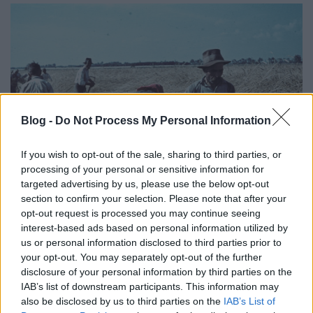
Blog -
Do Not Process My Personal Information
If you wish to opt-out of the sale, sharing to third parties, or
processing of your personal or sensitive information for
targeted advertising by us, please use the below opt-out
section to confirm your selection. Please note that after your
opt-out request is processed you may continue seeing
Régi népélet naptára
interest-based ads based on personal information utilized by
kapanyél
•
2019. június 24.
0
us or personal information disclosed to third parties prior to
your opt-out. You may separately opt-out of the further
disclosure of your personal information by third parties on the
Június - Szent Iván hava 26. hét: - június 24. (Iván):
IAB’s list of downstream participants. This information may
Nyári napforduló, tűzgyújtás és tűzugrás
also be disclosed by us to third parties on the
IAB’s List of
egészségmegőrzés és szerelemvarázslás céljával.