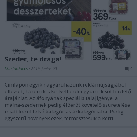
Szeder, te drága!
kkm.furdancs
•
2019. június 05.
0
Címlapon egyik nagyáruházunk reklámújságjából
ollózott, három közkedvelt erdei gyümölcsöt hirdető
árajánlat. Az áfonyának speciális talajigénye, a
málna-szedernek pedig élőerőt követelő szüretelése
miatt kerül felső kategóriás árkategóriába. Pedig
egyszerű növények ezek, termesztésük a kerti…