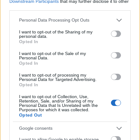
Downstream Participants
that may further disclose it to other
Ilyenkor az örömtüzekkel ünneplik a fényt, elűzik a
third parties.
sötétséget. A gonosz elűzésére a tűzbe sok helyen
gyógyfüveket, gyümölcsöt dobnak. Magyar
Please note that this website/app uses one or more Google
Personal Data Processing Opt Outs
népszokás a…
services and may gather and store information including but
not limited to your visit or usage behaviour. You may click to
I want to opt-out of the Sharing of my
personal data.
grant or deny consent to Google and its third-party tags to
Opted In
use your data for below specified purposes in below Google
consent section.
I want to opt-out of the Sale of my
Personal Data.
Opted In
I want to opt-out of processing my
Personal Data for Targeted Advertising.
Opted In
I want to opt-out of Collection, Use,
Retention, Sale, and/or Sharing of my
Personal Data that Is Unrelated with the
Purposes for which it was collected.
Opted Out
Google consents
Madárriasztás humánusan
I want to allow Google to enable storage