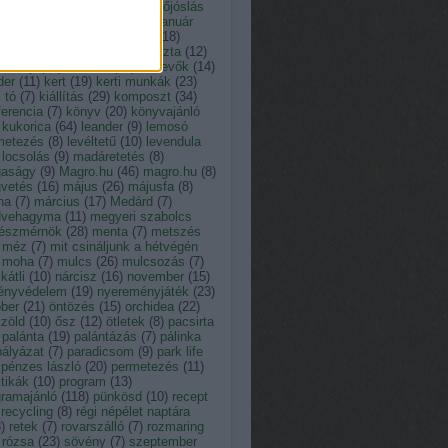
húsvét
(
17
)
időjárás
(
176
)
időjóslás
immunerősítő
(
9
)
jácint
(
12
)
január
játék
(
19
)
július
(
17
)
június
(
18
)
tusz
(
13
)
kakukkfű
(
9
)
káposzta
(
12
)
ácsony
(
23
)
kártevő
(
12
)
kártevők
(
14
)
der
(
11
)
kert
(
19
)
kerti munkák
(
23
)
i tó
(
7
)
kiállítás
(
29
)
komposzt
(
34
)
erencia
(
7
)
könyv
(
20
)
könyvajánló
kukorica
(
64
)
leander
(
9
)
lemosó
metezés
(
8
)
levéltetű
(
10
)
levendula
locsolás
(
9
)
madáretetés
(
8
)
aságy
(
9
)
Magro.hu
(
46
)
magro.hu
(
8
)
vetés
(
16
)
május
(
26
)
májusfa
(
8
)
na
(
7
)
március
(
17
)
Medárd
(
7
)
vehagyma
(
11
)
megyeri szabolcs
tészmérnök
(
28
)
menta
(
7
)
metszés
méz
(
7
)
mit csináljunk a hétvégén
moha
(
7
)
mulcs
(
26
)
mulcsozás
(
7
)
átli
(
10
)
nárcisz
(
16
)
november
(
15
)
ényvédelem
(
19
)
nyereményjáték
(
23
)
óber
(
21
)
öntözés
(
15
)
orchidea
(
22
)
zöld
(
10
)
ősz
(
12
)
ötletek
(
8
)
pacsirta
palánta
(
19
)
palántázás
(
7
)
pálinka
pályázat
(
7
)
paradicsom
(
9
)
park life
pénzes lászló
(
20
)
permetezés
(
11
)
tikák
(
10
)
program
(
13
)
gramajánló
(
118
)
pünkösd
(
10
)
recept
recycling
(
8
)
régi népélet naptára
8
)
retek
(
7
)
rovarszálló
(
7
)
rozmaring
rózsa
(
23
)
sövény
(
7
)
szeptember