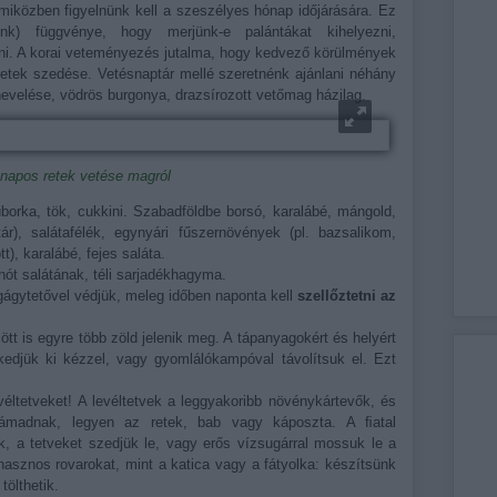
, miközben figyelnünk kell a szeszélyes hónap időjárására. Ez
unk) függvénye, hogy merjünk-e palántákat kihelyezni,
ni. A korai veteményezés jutalma, hogy kedvező körülmények
retek szedése. Vetésnaptár mellé szeretnénk ajánlani néhány
nevelése, vödrös burgonya, drazsírozott vetőmag házilag.
napos retek vetése magról
orka, tök, cukkini. Szabadföldbe borsó, karalábé, mángold,
ár), salátafélék, egynyári fűszernövények (pl. bazsalikom,
tt), karalábé, fejes saláta.
nót salátának, téli sarjadékhagyma.
egágytetővel védjük, meleg időben naponta kell
szellőztetni az
t is egyre több zöld jelenik meg. A tápanyagokért és helyért
edjük ki kézzel, vagy gyomlálókampóval távolítsuk el. Ezt
evéltetveket! A levéltetvek a leggyakoribb növénykártevők, és
gtámadnak, legyen az retek, bab vagy káposzta. A ﬁatal
k, a tetveket szedjük le, vagy erős vízsugárral mossuk le a
hasznos rovarokat, mint a katica vagy a fátyolka: készítsünk
tölthetik.