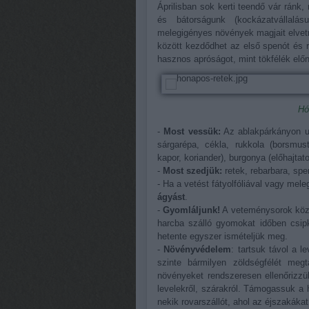
Áprilisban sok kerti teendő vár ránk
és bátorságunk (kockázatvállalás
melegigényes növények magjait elvet
között kezdődhet az első spenót és 
hasznos apróságot, mint tökfélék elő
Hó
-
Most vessük:
Az ablakpárkányon ub
sárgarépa, cékla, rukkola (borsmust
kapor, koriander), burgonya (előhajtato
-
Most szedjük:
retek, rebarbara, spe
- Ha a vetést fátyolfóliával vagy mel
ágyást
.
-
Gyomláljunk!
A veteménysorok közöt
harcba szálló gyomokat időben csipk
hetente egyszer ismételjük meg.
-
Növényvédelem
: tartsuk távol a l
szinte bármilyen zöldségfélét me
növényeket rendszeresen ellenőrizzü
levelekről, szárakról. Támogassuk a 
nekik rovarszállót, ahol az éjszakákat 