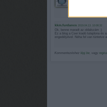
Ez a blogbejegyzés melyik
kkm.furdancs
2019.04.13. 10:08:32
Ok, benne maradt az oldalszám :)
Ez a blog a Cser kiadó tulajdona és 
engedélyével. Néha fel van tüntetve a
Kommentezéshez
lépj be
, vagy
regisz