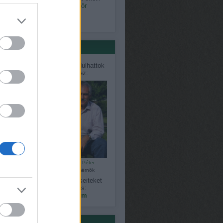
0.03.07. 06:48
)
Laminált tükör
ántákhoz
só 20
értőink
désekkel, problémákkal fordulhattok
közvetlenül szakértőinkhez:
Bálint Károly
Czauner Péter
kertépítő
kertészmérnök
gy észrevételeiteket, kérdéseiteket
megoszthatjátok velünk is:
kapanyelinfo@gmail.com
ék