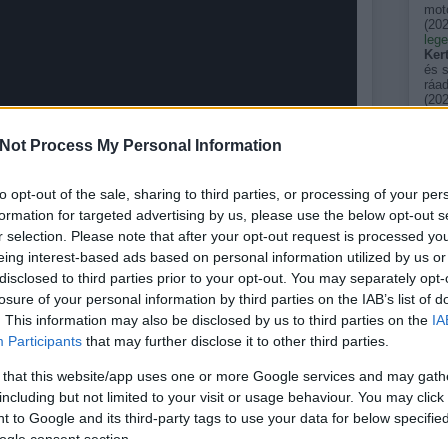
moto
(
202
leg
Ker
és 
ráad
(
202
avag
Zsó
Not Process My Personal Information
évve
után
(
202
Sar
to opt-out of the sale, sharing to third parties, or processing of your per
gyík
formation for targeted advertising by us, please use the below opt-out s
vag
álla
r selection. Please note that after your opt-out request is processed y
zmr
eing interest-based ads based on personal information utilized by us or
emel
disclosed to third parties prior to your opt-out. You may separately opt-
terü
(
202
losure of your personal information by third parties on the IAB’s list of
szé
. This information may also be disclosed by us to third parties on the
IA
csinek és nagynak egyaránt nagy móka. Ha nem akarunk a
néha
egy
Participants
that may further disclose it to other third parties.
ylag hosszú ideig nevelkedő burgonyának, termeszthetjük 20
tükö
s. A vödör aljára néhány lyukat fúrunk, hogy a felesleges víz
kkm
 that this website/app uses one or more Google services and may gath
omposztot vagy virágföldet töltünk bele, és erre rakunk három
Pers
including but not limited to your visit or usage behaviour. You may click 
m vastagon befedjük földdel. Amint a hajtások elérik a kb. 10
akik
(
202
 to Google and its third-party tags to use your data for below specifi
gyanezt ismételjük mindaddig, amíg a föld eléri vödör peremét.
pal
yökereket eresztenek, amelyeken újabb burgonyaszemek
ogle consent section.
spin