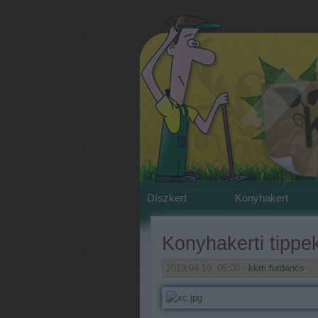
Díszkert
Konyhakert
Konyhakerti tippek
2019.04.10. 05:00 -
kkm.furdancs