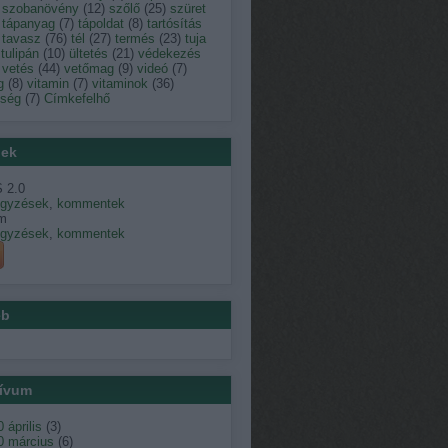
szobanövény
(
12
)
szőlő
(
25
)
szüret
tápanyag
(
7
)
tápoldat
(
8
)
tartósítás
tavasz
(
76
)
tél
(
27
)
termés
(
23
)
tuja
tulipán
(
10
)
ültetés
(
21
)
védekezés
vetés
(
44
)
vetőmag
(
9
)
videó
(
7
)
g
(
8
)
vitamin
(
7
)
vitaminok
(
36
)
dség
(
7
)
Címkefelhő
ek
 2.0
egyzések
,
kommentek
m
egyzések
,
kommentek
éb
ívum
 április
(
3
)
0 március
(
6
)