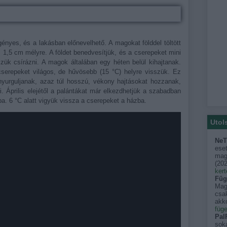
gényes, és a lakásban előnevelhető. A magokat földdel töltött
 1,5 cm mélyre. A földet benedvesítjük, és a cserepeket mini
ük csírázni. A magok általában egy héten belül kihajtanak.
erepeket világos, de hűvösebb (15 °C) helyre visszük. Ez
nyurguljanak, azaz túl hosszú, vékony hajtásokat hozzanak,
 Április elejétől a palántákat már elkezdhetjük a szabadban
ba. 6 °C alatt vigyük vissza a cserepeket a házba.
Utol
NeT
eset
mago
(
202
kert
Füg
Mag
csak
akko
füge
PalF
sok