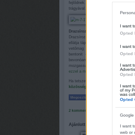
fejlődnek. Rendszeresen öntözzük,
trágyával. A burgonyát akkor lehet fel
Persona
I want t
Drazsírozott vetőmag
Opted 
Drazsírozás során a magokat agyagr
ellátja tápanyaggal és nedvességgel 
I want t
vetőmag például vethető direkt a 
Opted 
bentonit – egyfajta agyag, amely
bevonóanyagként. A magokat nedvesít
I want 
mozgassuk ide-oda. Ha a por nem tap
Advertis
ezzel a módszerrel
.
Opted 
Ha tetszett a bejegyzés, oszd meg is
I want t
közösségéhez
!
of my P
was col
Opted 
2
komment
Címkék:
április
veteménye
Google 
Ajánlott bejegyzések:
I want t
web or d