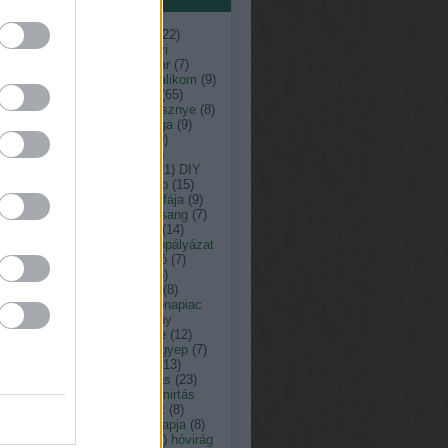
ent
(
7
)
ágimama
(
11
)
április
(
22
)
ás
(
13
)
arborétum
(
8
)
ásványi
agok
(
33
)
augusztus
(
23
)
avar
(
7
)
nt károly kertépítő
(
29
)
bazsalikom
(
9
)
(
15
)
botanikus kert
(
9
)
búza
(
65
)
omfű
(
7
)
citrusfélék
(
7
)
cseresznye
(
8
)
resznyefa
(
7
)
cserje
(
12
)
csiga
(
9
)
nka péter természetfotós
(
19
)
ner péter
(
152
)
c vitamin
(
7
)
ember
(
15
)
dézsató
(
8
)
dió
(
21
)
DIY
dologtiltás
(
22
)
dologtiltó nap
(
15
)
yári virágok
(
8
)
eső
(
12
)
év fája
(
9
)
y
(
11
)
fagyosszentek
(
12
)
farsang
(
7
)
tetés
(
9
)
február
(
18
)
fecske
(
14
)
friday
(
7
)
fokhagyma
(
10
)
fotópályázat
füge
(
7
)
fűnyírás
(
12
)
fűnyíró
(
7
)
erkert
(
10
)
fűszernövény
(
36
)
zernövények
(
10
)
füvészkert
(
8
)
észkert
(
31
)
gabona
(
7
)
gabonapiac
Gardenexpo
(
9
)
gazdasszony
csai
(
8
)
gépek
(
8
)
gesztenye
(
12
)
ba
(
8
)
gombabetegség
(
10
)
gyep
(
7
)
pápolás
(
11
)
gyepgondozás
(
13
)
szellőztetés
(
13
)
gyógyhatás
(
23
)
gynövény
(
39
)
gyom
(
7
)
gyomirtás
gyümölcsfa
(
13
)
hagymások
(
8
)
ymás virágok
(
19
)
halottak napja
(
8
)
gya
(
8
)
Hortus Hungaricus
(
9
)
hóvirág