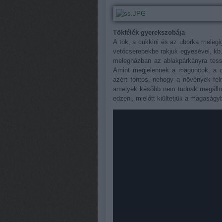
Tökfélék gyerekszobája
A tök, a cukkini és az uborka melegi
vetőcserepekbe rakjuk egyesével, kb.
melegházban az ablakpárkányra tessz
Amint megjelennek a magoncok, a cs
azért fontos, nehogy a növények fel
amelyek később nem tudnak megállni.
edzeni, mielőtt kiültetjük a magaságy