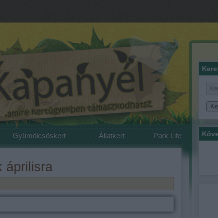
Kere
Köve
Gyümölcsöskert
Állatkert
Park Life
 áprilisra