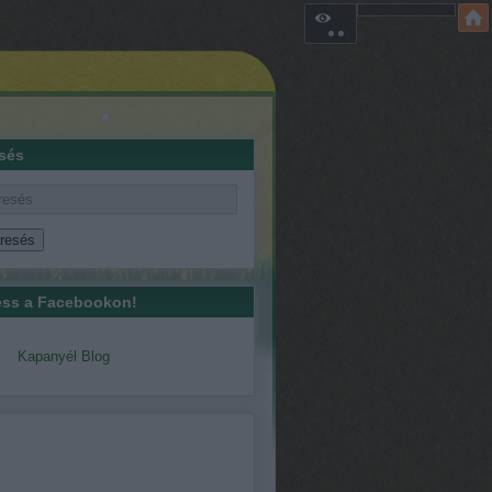
sés
ss a Facebookon!
Kapanyél Blog