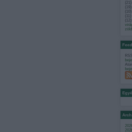
(
21
)
(
19
)
(
10
)
(
11
)
(
12
)
virá
zöl
Feed
RSS
bej
Ato
bej
Egy
Arch
2020
202