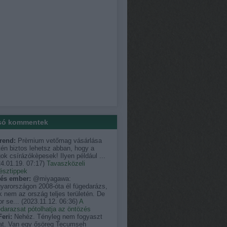
só kommentek
rend:
Prèmium vetőmag vásárlása
én biztos lehetsz abban, hogy a
k csírázókèpesek! Ilyen például ...
4.01.19. 07:17
)
Tavaszközeli
észtippek
és ember:
@miyagawa:
yarországon 2008-óta él fügedarázs,
 nem az ország teljes területén. De
r se...
(
2023.11.12. 06:36
)
A
darazsat pótolhatja az öntözés
eri:
Nehéz. Tényleg nem fogyaszt
at. Van egy ősöreg Tecumseh