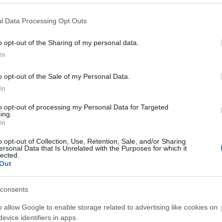
 és 14 naponta 2-3-szor tápoldatozzuk zöldségekhez való
(
202
pal
szedni, ha a levelei fonnyadni kezdenek.
l Data Processing Opt Outs
Utol
o opt-out of the Sharing of my personal data.
Szak
In
éteggel vonják be, amely nedvesség hatására megduzzad, és
Kér
a magot, amíg az nem kapcsolódik a talajhoz. A drazsírozott
o opt-out of the Sale of my Personal Data.
mulcsba, mert nagyon ellenálló a szárazsággal szemben. A
In
 por formábankapható a kertészeti árudákban – alkalmas
sük meg egy tálkában, szórjunk rá száraz bentonitot, majd
to opt-out of processing my Personal Data for Targeted
adna, hintsük még meg vízzel. Készíthetünk magszalagot is,
ing.
In
merőseiddel és csatlakozz a
Kapanyél Facebook-
o opt-out of Collection, Use, Retention, Sale, and/or Sharing
ersonal Data that Is Unrelated with the Purposes for which it
lected.
Tetszik
0
Out
Va
s
vetés
consents
o allow Google to enable storage related to advertising like cookies on
evice identifiers in apps.
Címk