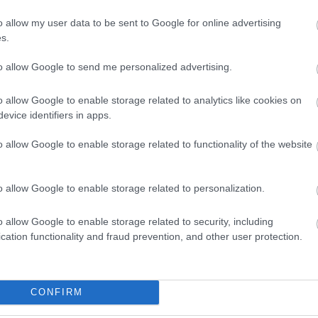
o allow my user data to be sent to Google for online advertising
adv
arat
s.
any
báli
to allow Google to send me personalized advertising.
bor
citr
pélet
Tanácsok
Tápföldek
cse
a
növények
palántanevelésh
cso
o allow Google to enable storage related to analytics like cookies on
beszerzéséhez
ez
czau
evice identifiers in apps.
dec
(
15
)
egyn
o allow Google to enable storage related to functionality of the website
fag
faül
fito
(
12
)
o allow Google to enable storage related to personalization.
fűsz
fűs
Füv
o allow Google to enable storage related to security, including
(
49
)
cation functionality and fraud prevention, and other user protection.
taná
gom
gye
gyep
álói tartalomnak minősülnek, értük a
szolgáltatás technikai
üzemeltetője semmilyen felelősséget nem
gyó
rkesztőjéhez. Részletek a
Felhasználási feltételekben
és az
adatvédelmi tájékoztatóban
.
(
11
)
CONFIRM
hag
hu
2019.04.10. 20:59:12
han
jtatott burgonyát (l. 38. old.)"