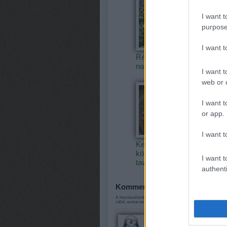
I want t
purpose
I want 
Régi népélet
Régi né
naptára
naptár
I want t
web or d
I want t
or app.
I want t
Kertészeti
könyvszemle
I want t
tavaszra
authenti
Kommentek:
A hozzászólások a
vonatkozó jogszabályok
értelmében felhaszn
vállal, azokat nem ellenőrzi. Kifogás esetén forduljon a blog sze
bikmakk
·
http://srbija.blog.
"és erre rakunk három előha