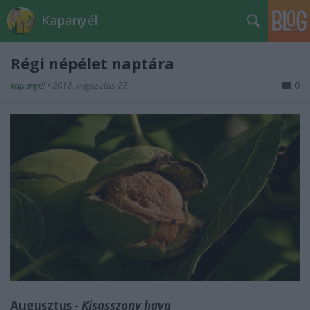
Kapanyél
Régi népélet naptára
kapanyél
•
2018. augusztus 27.
0
Augusztus -
Kisasszony hava