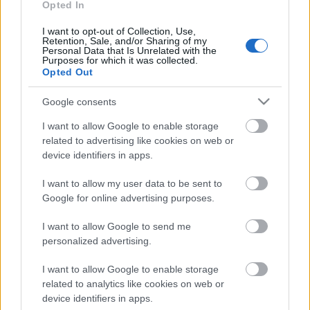
Opted In
Időjósló nap is: "Amilyen az Egyed nap, olyan lesz az
egész hónap." Ha esik, esős szeptemberre
I want to opt-out of Collection, Use,
számíthatunk, ha nem, szárazra.
Retention, Sale, and/or Sharing of my
Personal Data that Is Unrelated with the
Purposes for which it was collected.
Ha tetszett a bejegyzés, oszd meg ismerőseiddel és
Opted Out
csatlakozz a
Kapanyél Facebook-közösségéhez
!
Google consents
I want to allow Google to enable storage
related to advertising like cookies on web or
device identifiers in apps.
Címkék:
dió
szeptember
régi népélet naptára
I want to allow my user data to be sent to
Google for online advertising purposes.
I want to allow Google to send me
Ajánlott bejegyzések:
personalized advertising.
I want to allow Google to enable storage
Régi népélet naptára
related to analytics like cookies on web or
device identifiers in apps.