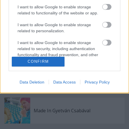
I want to allow Google to enable storage
related to functionality of the website or app.
Laminált tükör palántákhoz
I want to allow Google to enable storage
related to personalization.
I want to allow Google to enable storage
related to security, including authentication
Régi népélet naptára
functionality and fraud prevention, and other
user protection.
CONFIRM
A természetes kert
Data Deletion
Data Access
Privacy Policy
Made In Gyetván Csabával