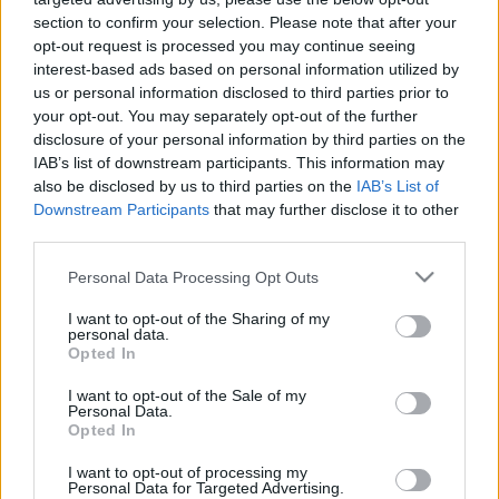
esőzések fagyérzékennyé teszik a diófákat.
section to confirm your selection. Please note that after your
opt-out request is processed you may continue seeing
interest-based ads based on personal information utilized by
us or personal information disclosed to third parties prior to
Szeptember -
Szent Mihály hava
your opt-out. You may separately opt-out of the further
disclosure of your personal information by third parties on the
A héten megkezdődnek az „emberes”
IAB’s list of downstream participants. This information may
hónapok:
szeptember szép ember, november csúf
also be disclosed by us to third parties on the
IAB’s List of
ember, december rossz ember
. Hagyományosan
Downstream Participants
that may further disclose it to other
szeptemberben kell elvetni az őszi gabonát. A
third parties.
fecskék már készülődnek a nagy utazásra, és nem
Please note that this website/app uses one or more Google
utolsósorban elkezdődik az iskola.
Personal Data Processing Opt Outs
services and may gather and store information including but
not limited to your visit or usage behaviour. You may click to
I want to opt-out of the Sharing of my
- szeptember 1.
(Egyed): Az őszi búza és rozs
personal data.
grant or deny consent to Google and its third-party tags to
vetésének kezdőnapja. A szőlőhegyen e naptól
Opted In
use your data for below specified purposes in below Google
kezdve tilos szekérrel, abroncsos edénnyel járni.
consent section.
Egyes helyeken a gazda úgy védte szőlőjét a
I want to opt-out of the Sale of my
Personal Data.
gonosztól, hogy virradat előtt meztelenül körüljárta
Opted In
a birtokát, és a terület négy sarkán összekötötte a
gallyakat.
I want to opt-out of processing my
Personal Data for Targeted Advertising.