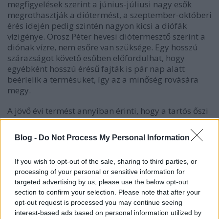
megfigyelések szerint a június-júliusi nagy esők
megrothasztják a diótermést, a szeptember-októberi
érés idején pedig szintén nagyon kicsi a diófák
vízigénye. Orosz Péter hevesi diótermesztő szerint a
diónak vízre, nem esőre van szüksége. Egy hosszú
szárazságot követő esőben előfordulhat, hogy
egyébként hosszú érésű fajták is pár nap alatt
beérlelik a termésüket, így az a minőség rovására
megy.
A jövő évi termést annyiban érinti, hogy a tartós őszi
esőzések fagyérzékennyé teszik a diófákat.
Blog -
Do Not Process My Personal Information
Szeptember -
Szent Mihály hava
If you wish to opt-out of the sale, sharing to third parties, or
processing of your personal or sensitive information for
A héten megkezdődnek az „emberes”
targeted advertising by us, please use the below opt-out
hónapok:
szeptember szép ember, november csúf
section to confirm your selection. Please note that after your
opt-out request is processed you may continue seeing
ember, december rossz ember
. Hagyományosan
interest-based ads based on personal information utilized by
szeptemberben kell elvetni az őszi gabonát. A