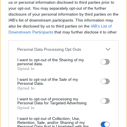
us or personal information disclosed to third parties prior to
fecskék már készülődnek a nagy utazásra, és nem
your opt-out. You may separately opt-out of the further
utolsósorban elkezdődik az iskola.
disclosure of your personal information by third parties on the
IAB’s list of downstream participants. This information may
- szeptember 1.
(Egyed): Az őszi búza és rozs
also be disclosed by us to third parties on the
IAB’s List of
vetésének kezdőnapja. A szőlőhegyen e naptól
Downstream Participants
that may further disclose it to other
kezdve tilos szekérrel, abroncsos edénnyel járni.
third parties.
Egyes helyeken a gazda úgy védte szőlőjét a
gonosztól, hogy virradat előtt meztelenül körüljárta
Please note that this website/app uses one or more Google
Personal Data Processing Opt Outs
a birtokát, és a terület négy sarkán összekötötte a
services and may gather and store information including but
gallyakat.
not limited to your visit or usage behaviour. You may click to
I want to opt-out of the Sharing of my
personal data.
grant or deny consent to Google and its third-party tags to
Opted In
Időjósló nap is: "Amilyen az Egyed nap, olyan lesz az
use your data for below specified purposes in below Google
egész hónap." Ha esik, esős szeptemberre
consent section.
I want to opt-out of the Sale of my
számíthatunk, ha nem, szárazra.
Personal Data.
Opted In
Ha tetszett a bejegyzés, oszd meg ismerőseiddel és
I want to opt-out of processing my
csatlakozz a
Kapanyél Facebook-közösségéhez
!
Personal Data for Targeted Advertising.
Opted In
I want to opt-out of Collection, Use,
Retention, Sale, and/or Sharing of my
Personal Data that Is Unrelated with the