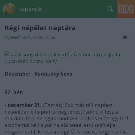
Kapanyél
Régi népélet naptára
kapanyél
•
2015. december 20.
0
December -
Karácsony hava
52. hét:
- december 21.
(Tamás): Sok más téli naphoz
hasonlóan e napon is meg lehet jósolni, ki lesz a
majdani férj. Az egyik módszer: elalvás előtt egy férfi
alsóneműt kell a párna alá tenni, ami segít éjjel
megálmodni, ki lesz a nagy Ő. A másik, hogy Tamás