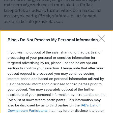
már nem végeztek mezei munkákat, a férfiak
kisöpörték az udvart, tűzifát vittek be a házba, az
asszonyok pedig főztek, sütöttek, pl. az ünnepi
asztalra kerülő jézuskalácsot.
Az ivó- és a fürdővízbe almát és pénzt tettek, hogy
egészségesek és szerencsések legyenek.
Blog -
Do Not Process My Personal Information
Az éjféli mise fontos szerepet tölt(ött) be december
If you wish to opt-out of the sale, sharing to third parties, or
24-én. Pl. előtte a hajadon leányok
processing of your personal or sensitive information for
házasságvarázslást hajtottak végre: olyan gyertya
targeted advertising by us, please use the below opt-out
mellett öltözködtek, amely már világított
section to confirm your selection. Please note that after your
lakodalomban, ezzel biztosítva, hogy hamar
opt-out request is processed you may continue seeing
elkeljenek. Az éjféli misére menet
interest-based ads based on personal information utilized by
ostorcsattogtatással, fáklyákkal vagy a
us or personal information disclosed to third parties prior to
templomkertben mindenféle zajkeltéssel igyekeztek
your opt-out. You may separately opt-out of the further
távol tartani a rossz szellemeket.
disclosure of your personal information by third parties on the
IAB’s list of downstream participants. This information may
Úgy tartották, hogy az éjféli mise alatt megszólalnak
also be disclosed by us to third parties on the
IAB’s List of
az állatok és kibeszélik gazdáikat. Ezt megelőzendő
Downstream Participants
that may further disclose it to other