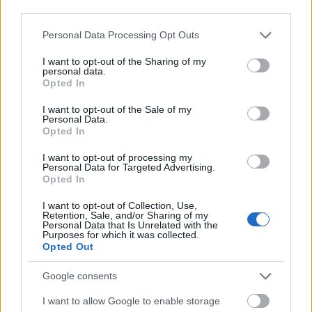
itatójukba petrezselymet, piros almát tettek, hogy
third parties.
egészségesek legyenek, és ne tudjanak rosszat
mondani tartóikról.
Please note that this website/app uses one or more Google
Personal Data Processing Opt Outs
services and may gather and store information including but
Aki elkészült a Luca-székkel, és az éjféli misén feláll
not limited to your visit or usage behaviour. You may click to
I want to opt-out of the Sharing of my
personal data.
grant or deny consent to Google and its third-party tags to
rá, megláthatja a boszorkányokat. Ha észrevette
Opted In
use your data for below specified purposes in below Google
őket, menekülni kell, mert ők is kiszúrják a
consent section.
kíváncsiskodót. A menekülés közben elszórt mák
I want to opt-out of the Sale of my
Personal Data.
segít egérutat nyerni: amíg a boszorkányok
Opted In
szedegetik a szemeket, el lehet tűnni.
I want to opt-out of processing my
- december 25.
(Karácsony): "Fekete karácsony -
Personal Data for Targeted Advertising.
Opted In
fehér húsvét." Ha ezen a napon borús az idő, esik
vagy havazik, akkor szép nyár, jó termés lesz. A
I want to opt-out of Collection, Use,
fordítottja is igaz: ha süt a nap, rossz nyár várható,
Retention, Sale, and/or Sharing of my
Personal Data that Is Unrelated with the
és rossz lesz a termés is.
Purposes for which it was collected.
Opted Out
- december 26.
(Karácsony, István): Ha szép idő van,
jó termés lesz.
Google consents
I want to allow Google to enable storage
- december 27.
(János): János-nap, ha borús, a