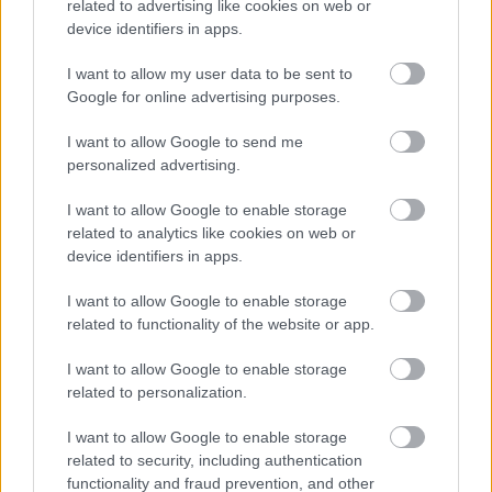
related to advertising like cookies on web or
termény igen dús - tartja a népi megfigyelés.
device identifiers in apps.
János napján szokás volt a boráldás. A középkorban
I want to allow my user data to be sent to
még a templomban ittak a hívek a szentek
Google for online advertising purposes.
tiszteletére, később a családok már csak elvitték a
bort a templomba, hogy a pap megáldja. A szentelt
I want to allow Google to send me
bor meggyógyította a beteg embert és állatot,
personalized advertising.
megóvta a házat a gonosztól.
I want to allow Google to enable storage
Ha tetszett a bejegyzés, oszd meg ismerőseiddel és
related to analytics like cookies on web or
csatlakozz a
Kapanyél Facebook-közösségéhez
!
device identifiers in apps.
I want to allow Google to enable storage
related to functionality of the website or app.
Címkék:
időjárás
karácsony
bor
boszorkány
disznóölés
I want to allow Google to enable storage
termésjóslás
Luca-szék
related to personalization.
I want to allow Google to enable storage
related to security, including authentication
functionality and fraud prevention, and other