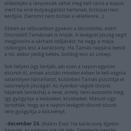
előestéjén a lányoknak vállal meg kell rázni a kaput,
mert ha erre kutyaugatást hallanak, biztosan lesz
kérőjük. (Semmit nem bíztak a véletlenre…)
Ebben az időszakban gyakori a disznóölés, ezért
Disznóölő Tamásnak is hívják. A levágott jószág segít
megjósolni a várható időjárást: ha nagy a mája,
csikorgós lesz a karácsony. Ha Tamás napjára leesik
a hó, akkor pedig békés, boldog lesz az ünnep.
Sok helyen úgy tartják, aki ezen a napon egyszer
disznót öl, annak azután minden évben le kell vágnia
valamilyen háziállatot, különben Tamás pusztítja el
valamelyik jószágát. Az ilyenkor vágott disznó
hájának tamásháj a neve, amely nem avasodik meg,
így gyógyítja a keléseket, kiütéseket. Másutt úgy
tartották, hogy az e napon levágott disznó sózott
vére gyógyítja a köszvényt.
- december 24.
(Ádám-Éva): Ha karácsony éjjelén
havazik, az nagyon sok jót ígér. Szenteste napján