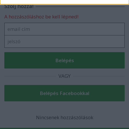
related to security, including authentication
Szólj hozzá!
functionality and fraud prevention, and other
user protection.
A hozzászóláshoz be kell lépned!
VAGY
Nincsenek hozzászólások