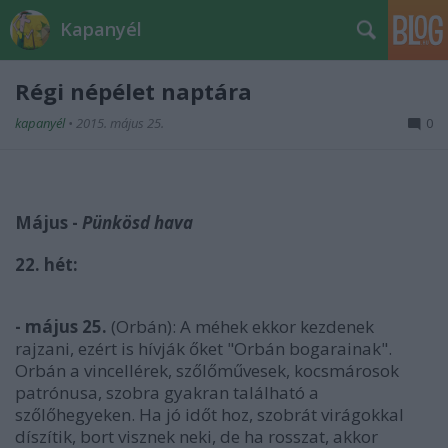
Kapanyél
Régi népélet naptára
kapanyél
•
2015. május 25.
0
Május -
Pünkösd hava
22. hét:
- május 25.
(Orbán): A méhek ekkor kezdenek
rajzani, ezért is hívják őket "Orbán bogarainak".
Orbán a vincellérek, szőlőművesek, kocsmárosok
patrónusa, szobra gyakran található a
szőlőhegyeken. Ha jó időt hoz, szobrát virágokkal
díszítik, bort visznek neki, de ha rosszat, akkor