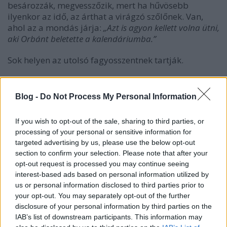
besározzák, megvesszőzik, mert ha hűvösebb
ilyenkor az idő, az árthat a virágzó szőlőnek. Van,
ahol az a mondás járja:
„Azt is agyon kellett volna ütni,
aki Orbánt beletette a kalendáriumba.”
Sok helyen az utolsó fagyosszentnek tartják.
- május 28.
(Csanád): Ha nedves az idő, a széna
nagyra nő. Viszont kendert már nem szabad vetni
Blog -
Do Not Process My Personal Information
ettől a naptól.
If you wish to opt-out of the sale, sharing to third parties, or
- május 31.
(Petronella): Ha Petronella derűs napra
processing of your personal or sensitive information for
ébred, jó lesz a kendertermés. A kender nem csak a
targeted advertising by us, please use the below opt-out
vászon alapanyaga volt, hanem gyógyításra is
section to confirm your selection. Please note that after your
használták: kendermaggal kezelték a gilisztás
opt-out request is processed you may continue seeing
gyereket és a lovat is.
interest-based ads based on personal information utilized by
us or personal information disclosed to third parties prior to
A háziasszonyok a mák virágzását is figyelték.
your opt-out. You may separately opt-out of the further
Tapasztalataik szerint, ha bőven virágzik a mák, lesz
disclosure of your personal information by third parties on the
bőven szalonna és zsír is a főzéshez.
IAB’s list of downstream participants. This information may