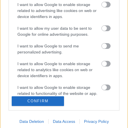
I want to allow Google to enable storage
related to advertising like cookies on web or
Laminált tükör palántákhoz
device identifiers in apps.
I want to allow my user data to be sent to
Google for online advertising purposes.
Régi népélet naptára
I want to allow Google to send me
personalized advertising.
I want to allow Google to enable storage
related to analytics like cookies on web or
Tanácsok növények beszerzéséhez
device identifiers in apps.
I want to allow Google to enable storage
related to functionality of the website or app.
CONFIRM
Made In Gyetván Csabával
I want to allow Google to enable storage
related to personalization.
Data Deletion
Data Access
Privacy Policy
I want to allow Google to enable storage