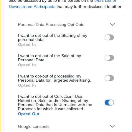
also be disclosed by us to third parties on the
IAB’s List of
Ha tetszett a bejegyzés, oszd meg ismerőseiddel és
Downstream Participants
that may further disclose it to other
csatlakozz a
Kapanyél Facebook-közösségéhez
!
third parties.
Please note that this website/app uses one or more Google
Personal Data Processing Opt Outs
services and may gather and store information including but
not limited to your visit or usage behaviour. You may click to
I want to opt-out of the Sharing of my
personal data.
grant or deny consent to Google and its third-party tags to
Opted In
use your data for below specified purposes in below Google
consent section.
Címkék:
orbán
kender
pünkösd
fagyosszent
régi népélet
I want to opt-out of the Sale of my
Personal Data.
naptára
Mák
Opted In
I want to opt-out of processing my
Personal Data for Targeted Advertising.
Opted In
Ajánlott bejegyzések:
I want to opt-out of Collection, Use,
Retention, Sale, and/or Sharing of my
Personal Data that Is Unrelated with the
Purposes for which it was collected.
Biztonságos permetezés a kiskertben
Opted Out
Google consents