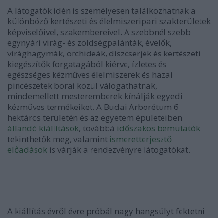
A látogatók idén is személyesen találkozhatnak a
különböző kertészeti és élelmiszeripari szakterületek
képviselőivel, szakembereivel. A szebbnél szebb
egynyári virág- és zöldségpalánták, évelők,
virághagymák, orchideák, díszcserjék és kertészeti
kiegészítők forgatagából kiérve, ízletes és
egészséges kézműves élelmiszerek és hazai
pincészetek borai közül válogathatnak,
mindemellett mesteremberek kínálják egyedi
kézműves termékeiket. A Budai Arborétum 6
hektáros területén és az egyetem épületeiben
állandó kiállítások
, továbbá
időszakos bemutatók
tekinthetők meg, valamint
ismeretterjesztő
előadások
is várják a rendezvényre látogatókat.
A kiállítás évről évre próbál nagy hangsúlyt fektetni