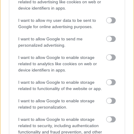
related to advertising like cookies on web or
device identifiers in apps.
Pénztárak nyitva tartása:
9.00-18.30 óráig
I want to allow my user data to be sent to
További tudnivalók és érdekességek:
Google for online advertising purposes.
www.diszkertkiallitas.hu
I want to allow Google to send me
personalized advertising.
facebook.com/diszkertkiallitas
I want to allow Google to enable storage
Ha tetszett a bejegyzés, oszd meg ismerőseiddel és
related to analytics like cookies on web or
csatlakozz a
Kapanyél Facebook-közösségéhez
!
device identifiers in apps.
I want to allow Google to enable storage
related to functionality of the website or app.
Címkék:
I want to allow Google to enable storage
programajánló
kaktusz
gyógynövény
bonszáj
Budai
related to personalization.
Arborétum
díszkert-kiállítás
I want to allow Google to enable storage
related to security, including authentication
functionality and fraud prevention, and other