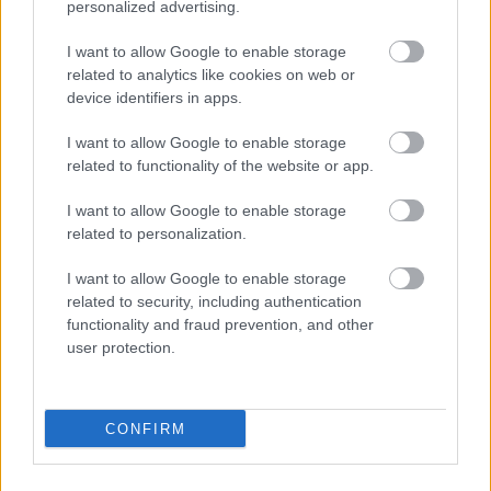
personalized advertising.
szüksége az ilyennek, és néhány héten belül kész a
kis növény. Ha elég meleg van, s biztos nem lesz
I want to allow Google to enable storage
éjszakai fagy, akkor már kiültethetők edénybe,
related to analytics like cookies on web or
erkélyládába vagy éppen a szabad földbe.
device identifiers in apps.
I want to allow Google to enable storage
related to functionality of the website or app.
Ahol takarékoskodni kell a hellyel, oda olyan fajok
valók, amelyek bőven teremnek függőleges
I want to allow Google to enable storage
helyzetben is.
related to personalization.
Szerző: Czauner Péter
I want to allow Google to enable storage
Forrásokért katt a képekre.
related to security, including authentication
functionality and fraud prevention, and other
user protection.
Ha tetszett a bejegyzés, oszd meg ismerőseiddel és
csatlakozz a
Kapanyél Facebook-közösségéhez
!
CONFIRM