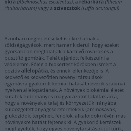
okra
(Abelmoschus esculentus)
, a
rebarbara
(Rheum
rhabarbarum)
vagy a
szivacstök
(Luffa acutangul)
.
Azonban meglepetéseket is okozhatnak a
zöldségágyások, mert hamar kiderül, hogy ezeket
gyorsabban megtalálják a kártevő rovarok és a
pusztító gombák. Tehát ajánlott felkészülni a
védelemre. Főleg a biokertész körökben ismert a
pozitív
allelopátia
, és ennek ellenkezője is. A
kedvező és kedvezőtlen növényi társulások
egymásra gyakorolt kémiai hatását nevezik szakmai
nyelven allelopátiának. A növények biokémiai életét
kutatók tudományos magyarázatot találtak arra,
hogy a növények a talaj és környezetük irányába
küldözgetett anyagcseretermékeik (aminosavak,
glükozidok, terpének, fenolok, alkaloidok) révén más
növényekre hatást fejtenek ki. A gyakorló kertészek
megfigyelték, hogy egyes növénytársítások jól tűrik,