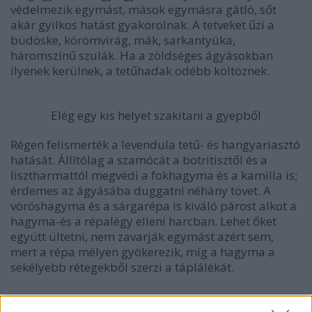
védelmezik egymást, mások egymásra gátló, sőt
akár gyilkos hatást gyakorolnak. A tetveket űzi a
büdöske, körömvirág, mák, sarkantyúka,
háromszínű szulák. Ha a zöldséges ágyásokban
ilyenek kerülnek, a tetűhadak odébb költöznek.
Elég egy kis helyet szakítani a gyepből
Régen felismerték a levendula tetű- és hangyariasztó
hatását. Állítólag a szamócát a botritisztől és a
lisztharmattól megvédi a fokhagyma és a kamilla is;
érdemes az ágyásába duggatni néhány tövet. A
vöröshagyma és a sárgarépa is kiváló párost alkot a
hagyma-és a répalégy elleni harcban. Lehet őket
együtt ültetni, nem zavarják egymást azért sem,
mert a répa mélyen gyökerezik, míg a hagyma a
sekélyebb rétegekből szerzi a táplálékát.