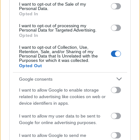
consent section.
I want to opt-out of the Sale of my
Personal Data.
Opted In
Az uborkák hálásak, ha futhatnak
I want to opt-out of processing my
Aki maga neveli a palántákat, már néhány hete
Personal Data for Targeted Advertising.
hozzá kellett volna kezdeni, de sebaj, még most sem
Opted In
késő, sokkal nem maradt le a melegigényes
I want to opt-out of Collection, Use,
virágpalánták, zöldségek házilagos hajtatásakor. Az
Retention, Sale, and/or Sharing of my
ablakba helyezhető praktikus, akár fedeles hajtató
Personal Data that Is Unrelated with the
Purposes for which it was collected.
edényeket meg lehet vásárolni a nagyobb kertészeti
Opted Out
árudákban, barkácsáruházak kertészeti osztályain.
Akinek a lakásdizájn is fontos, vehet ilyen hajtatót.
Google consents
De kiválóan alkalmasak erre a célra a sorolt
gyümölcsleves dobozok, hogy a klasszikus tejfölös
I want to allow Google to enable storage
related to advertising like cookies on web or
poharakat ne is említsük.
device identifiers in apps.
I want to allow my user data to be sent to
Google for online advertising purposes.
Kapható már olyan hajtató berendezés is,
amelyikben előre mindent összekészítettek: edényt,
I want to allow Google to send me
földet, magot. A felbontás után csak vízre van