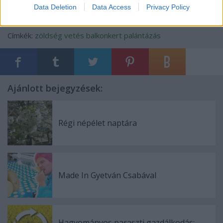
Data Deletion
Data Access
Privacy Policy
Címkék:
zöldség
vetés
balkonkert
palántázás
Ajánlott bejegyzések:
Régi népélet naptára
Made In Gyetván Csabával
Hagyományos paraszti gazdálkodás: