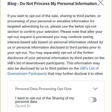
Blog -
Do Not Process My Personal Information
Jól él egymás társaságában a burgonya, spenót,
karalábé, torma. Egy másik ilyen brigád az uborka,
bab, kapor, saláta, hagymafélék, káposzta. A borsó,
If you wish to opt-out of the sale, sharing to third parties, or
ha tehetné, akkor a retek, sárgarépa, kapor,
processing of your personal or sensitive information for
káposztafélék társaságában élne. Hasonlóan nyer
targeted advertising by us, please use the below opt-out
egymás közelségéből a bokorbab, fejes saláta, retek,
section to confirm your selection. Please note that after your
opt-out request is processed you may continue seeing
paradicsom, zeller, káposzta, uborka. De e körbe
interest-based ads based on personal information utilized by
tartozik a kukorica-tök páros is. A magasabbra
us or personal information disclosed to third parties prior to
nyúló kukorica mikroklímát teremtve védi a szélre
your opt-out. You may separately opt-out of the further
érzékeny kabakost.
disclosure of your personal information by third parties on the
IAB’s list of downstream participants. This information may
A zöldségfélék elsősorban vitamin- és
also be disclosed by us to third parties on the
IAB’s List of
ásványisóforrások. Az utóbbiakból az emberi
Downstream Participants
that may further disclose it to other
szervezetnek mintegy 10 elemre elengedhetetlenül
third parties.
szüksége van, közülük is legnagyobb mennyiségben
kalciumra, foszforra és vasra. Ezeket az elemeket a
Please note that this website/app uses one or more Google
Personal Data Processing Opt Outs
zöldségfélék jelentős, bár növényenként eltérő
services and may gather and store information including but
mennyiségben tartalmazzák. Különösen sok vas és
not limited to your visit or usage behaviour. You may click to
I want to opt-out of the Sharing of my
personal data.
kalcium található a zöld zöldségfélékben
grant or deny consent to Google and its third-party tags to
Opted In
(levélzöldségek, káposztafélék).
use your data for below specified purposes in below Google