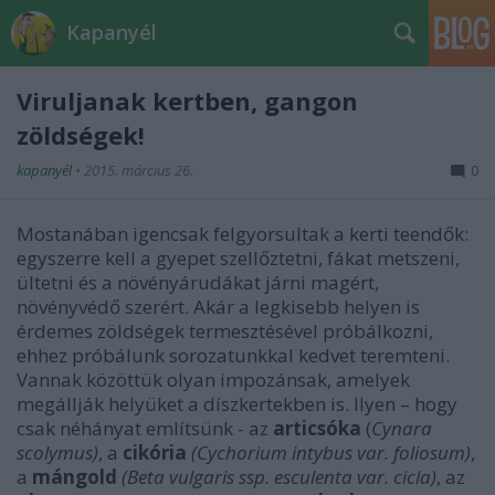
Kapanyél
Viruljanak kertben, gangon
zöldségek!
kapanyél
•
2015. március 26.
0
Mostanában igencsak felgyorsultak a kerti teendők:
egyszerre kell a gyepet szellőztetni, fákat metszeni,
ültetni és a növényárudákat járni magért,
növényvédő szerért. Akár a legkisebb helyen is
érdemes zöldségek termesztésével próbálkozni,
ehhez próbálunk sorozatunkkal kedvet teremteni.
Vannak közöttük olyan impozánsak, amelyek
megállják helyüket a díszkertekben is. Ilyen – hogy
csak néhányat említsünk - az
articsóka
(
Cynara
scolymus)
, a
cikória
(Cychorium intybus var. foliosum)
,
a
mángold
(Beta vulgaris ssp. esculenta var. cicla)
, az