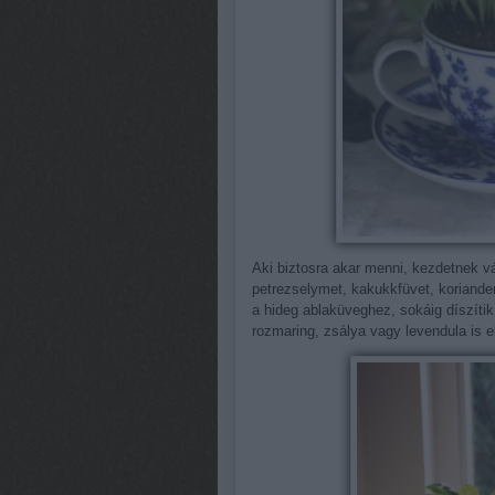
Aki biztosra akar menni, kezdetnek v
petrezselymet, kakukkfüvet, koriander
a hideg ablaküveghez, sokáig díszítik 
rozmaring, zsálya vagy levendula is 