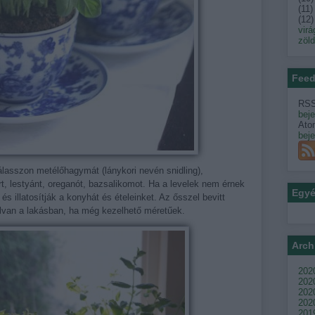
(
11
)
(
12
)
virá
zöl
Feed
RSS
bej
Ato
bej
álasszon metélőhagymát (lánykori nevén snidling),
t, lestyánt, oreganót, bazsalikomot. Ha a levelek nem érnek
Egy
és illatosítják a konyhát és ételeinket. Az ősszel bevitt
elvan a lakásban, ha még kezelhető méretűek.
Arch
2020
202
2020
2020
201