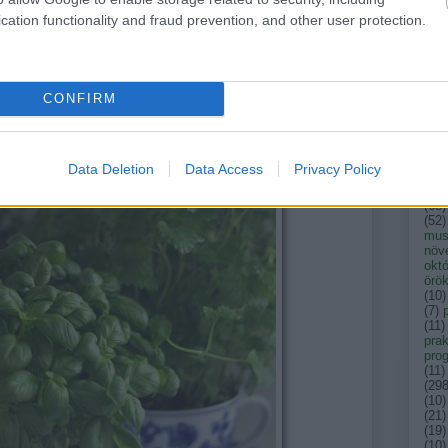
kak
cation functionality and fraud prevention, and other user protection.
kar
ken
kert
konf
(
44
)
CONFIRM
per
(
15
)
mag
mag
mál
Data Deletion
Data Access
Privacy Policy
med
ker
(
68
)
(
52
)
musk
növ
okt
örök
(
10
)
(
7
)
(
11
)
prak
pro
(
11
)
(
29
(
10
)
(
21
)
(
19
)
(
10
)