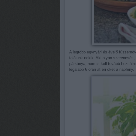
A legtöbb egynyári és évelő fűszernöv
találunk nekik. Aki olyan szerencsés,
párkánya, nem is kell tovább hezitálni
legalább 6 órán át éri őket a napfény.