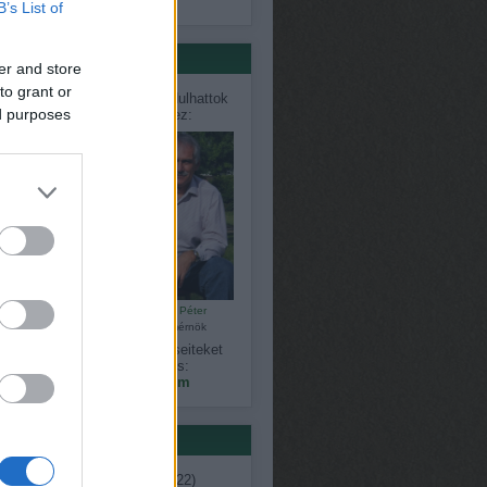
só 20
B’s List of
értőink
er and store
to grant or
désekkel, problémákkal fordulhattok
ed purposes
közvetlenül szakértőinkhez:
Bálint Károly
Czauner Péter
kertépítő
kertészmérnök
gy észrevételeiteket, kérdéseiteket
megoszthatjátok velünk is:
kapanyelinfo@gmail.com
ék
ent
(
7
)
ágimama
(
11
)
április
(
22
)