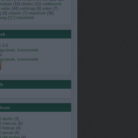
tulipán
(
10
)
ültetés
(
21
)
védekezés
vetés
(
44
)
vetőmag
(
9
)
videó
(
7
)
g
(
8
)
vitamin
(
7
)
vitaminok
(
36
)
dség
(
7
)
Címkefelhő
ek
 2.0
egyzések
,
kommentek
m
egyzések
,
kommentek
éb
ívum
 április
(
3
)
0 március
(
6
)
 február
(
4
)
 január
(
4
)
9 december
(
4
)