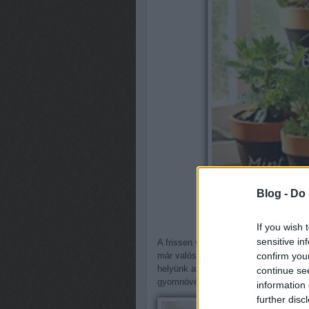
Blog -
Do 
If you wish 
sensitive in
A frissen vásárolt fűszernövényeket r
confirm you
már valószínűleg kinőtték, meg az a 
helyünk az ablakban, egy virágládába 
continue se
gyomnövényként burjánzó fűszernövény
information 
further disc