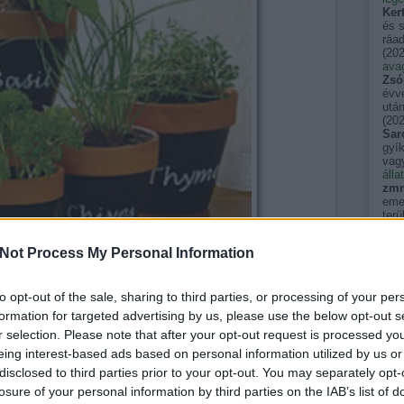
Ker
és 
ráad
(
202
avag
Zsó
évve
után
(
202
Sar
gyík
vag
álla
zmr
emel
terü
(
202
szé
Not Process My Personal Information
néha
egy
tükö
to opt-out of the sale, sharing to third parties, or processing of your per
kkm
Pers
formation for targeted advertising by us, please use the below opt-out s
ögtön ültessük át, ahogy hazavittük, mert a bolti cserepüket
akik
r selection. Please note that after your opt-out request is processed y
föld, amiben vannak, nem a hosszú élet titka. Ha van elég
(
202
pal
is összeültethetünk többfélét, de a helyet kedvelő, szinte
eing interest-based ads based on personal information utilized by us or
spin
ek azért jobb szeretnek külön lenni.
disclosed to third parties prior to your opt-out. You may separately opt-
(
202
losure of your personal information by third parties on the IAB’s list of
pal