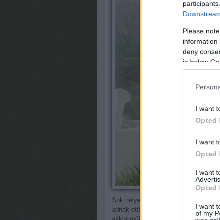
participants
Downstream 
Please note
information 
deny consent
in below Go
Persona
I want t
Opted 
I want t
Opted 
I want 
Advertis
Opted 
Sok helyen futhatunk bele cuki képe
I want t
adnak otthont a benti fűszereknek. E
of my P
akkor működnek, ha biztosítani tudju
was col