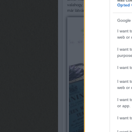
Opted 
valahogy, de a pangó vizet egyik se bí
már látványosan szárad a földjük és
Google 
I want t
web or d
I want t
purpose
I want 
I want t
web or d
I want t
or app.
I want t
I want t