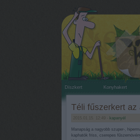
Díszkert
Konyhakert
Téli fűszerkert az
2015.01.15. 12:49 -
kapanyél
Manapság a nagyobb szuper-, hiperma
kaphatók friss, cserepes fűszernövén