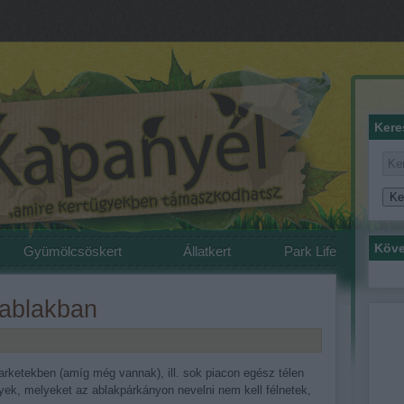
Kere
Köve
Gyümölcsöskert
Állatkert
Park Life
 ablakban
rketekben (amíg még vannak), ill. sok piacon egész télen
yek, melyeket az ablakpárkányon nevelni nem kell félnetek,