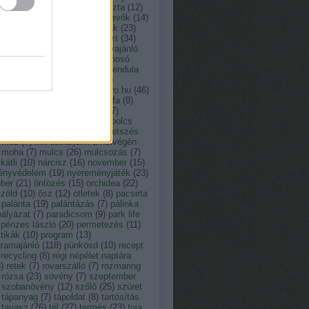
tusz
(
13
)
kakukkfű
(
9
)
káposzta
(
12
)
ácsony
(
23
)
kártevő
(
12
)
kártevők
(
14
)
der
(
11
)
kert
(
19
)
kerti munkák
(
23
)
i tó
(
7
)
kiállítás
(
29
)
komposzt
(
34
)
erencia
(
7
)
könyv
(
20
)
könyvajánló
kukorica
(
64
)
leander
(
9
)
lemosó
metezés
(
8
)
levéltetű
(
10
)
levendula
locsolás
(
9
)
madáretetés
(
8
)
aságy
(
9
)
magro.hu
(
8
)
Magro.hu
(
46
)
vetés
(
16
)
május
(
26
)
májusfa
(
8
)
na
(
7
)
március
(
17
)
Medárd
(
7
)
vehagyma
(
11
)
megyeri szabolcs
tészmérnök
(
28
)
menta
(
7
)
metszés
méz
(
7
)
mit csináljunk a hétvégén
moha
(
7
)
mulcs
(
26
)
mulcsozás
(
7
)
átli
(
10
)
nárcisz
(
16
)
november
(
15
)
ényvédelem
(
19
)
nyereményjáték
(
23
)
óber
(
21
)
öntözés
(
15
)
orchidea
(
22
)
zöld
(
10
)
ősz
(
12
)
ötletek
(
8
)
pacsirta
palánta
(
19
)
palántázás
(
7
)
pálinka
pályázat
(
7
)
paradicsom
(
9
)
park life
pénzes lászló
(
20
)
permetezés
(
11
)
tikák
(
10
)
program
(
13
)
gramajánló
(
118
)
pünkösd
(
10
)
recept
recycling
(
8
)
régi népélet naptára
8
)
retek
(
7
)
rovarszálló
(
7
)
rozmaring
rózsa
(
23
)
sövény
(
7
)
szeptember
szobanövény
(
12
)
szőlő
(
25
)
szüret
tápanyag
(
7
)
tápoldat
(
8
)
tartósítás
tavasz
(
76
)
tél
(
27
)
termés
(
23
)
tuja