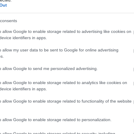
arat
Out
rja. Télen, a lakásban locsolni is csak akkor kell őket, ha
any
/vagy nagyon kókadoznak.
báli
bor
consents
citr
cse
cso
o allow Google to enable storage related to advertising like cookies on
czau
evice identifiers in apps.
dec
(
15
)
egyn
o allow my user data to be sent to Google for online advertising
fag
s.
faül
fito
(
12
)
to allow Google to send me personalized advertising.
fűsz
fűs
Füv
o allow Google to enable storage related to analytics like cookies on
(
49
)
taná
evice identifiers in apps.
gom
gye
o allow Google to enable storage related to functionality of the website
gyep
gyó
(
11
)
hag
han
o allow Google to enable storage related to personalization.
(
13
)
(
7
)
(
24
)
o allow Google to enable storage related to security, including