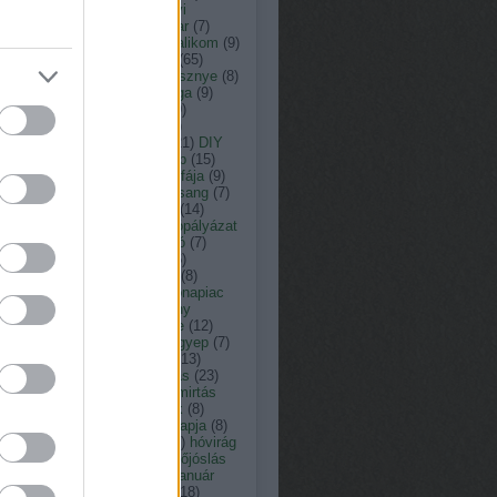
ás
(
13
)
arborétum
(
8
)
ásványi
agok
(
33
)
augusztus
(
23
)
avar
(
7
)
nt károly kertépítő
(
29
)
bazsalikom
(
9
)
(
15
)
botanikus kert
(
9
)
búza
(
65
)
omfű
(
7
)
citrusfélék
(
7
)
cseresznye
(
8
)
resznyefa
(
7
)
cserje
(
12
)
csiga
(
9
)
nka péter természetfotós
(
19
)
ner péter
(
152
)
c vitamin
(
7
)
ember
(
15
)
dézsató
(
8
)
dió
(
21
)
DIY
dologtiltás
(
22
)
dologtiltó nap
(
15
)
yári virágok
(
8
)
eső
(
12
)
év fája
(
9
)
y
(
11
)
fagyosszentek
(
12
)
farsang
(
7
)
tetés
(
9
)
február
(
18
)
fecske
(
14
)
friday
(
7
)
fokhagyma
(
10
)
fotópályázat
füge
(
7
)
fűnyírás
(
12
)
fűnyíró
(
7
)
erkert
(
10
)
fűszernövény
(
36
)
zernövények
(
10
)
füvészkert
(
8
)
észkert
(
31
)
gabona
(
7
)
gabonapiac
Gardenexpo
(
9
)
gazdasszony
csai
(
8
)
gépek
(
8
)
gesztenye
(
12
)
ba
(
8
)
gombabetegség
(
10
)
gyep
(
7
)
pápolás
(
11
)
gyepgondozás
(
13
)
szellőztetés
(
13
)
gyógyhatás
(
23
)
gynövény
(
39
)
gyom
(
7
)
gyomirtás
gyümölcsfa
(
13
)
hagymások
(
8
)
ymás virágok
(
19
)
halottak napja
(
8
)
gya
(
8
)
Hortus Hungaricus
(
9
)
hóvirág
húsvét
(
17
)
időjárás
(
176
)
időjóslás
immunerősítő
(
9
)
jácint
(
12
)
január
játék
(
19
)
július
(
17
)
június
(
18
)