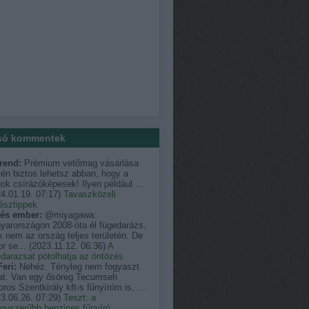
só kommentek
rend:
Prèmium vetőmag vásárlása
én biztos lehetsz abban, hogy a
k csírázókèpesek! Ilyen például ...
4.01.19. 07:17
)
Tavaszközeli
észtippek
és ember:
@miyagawa:
yarországon 2008-óta él fügedarázs,
 nem az ország teljes területén. De
r se...
(
2023.11.12. 06:36
)
A
darazsat pótolhatja az öntözés
eri:
Nehéz. Tényleg nem fogyaszt
at. Van egy ősöreg Tecumseh
ros Szentkirály kft-s fűnyíróm is, ...
3.06.26. 07:29
)
Teszt: a
egyszerűbb benzines fűnyíró