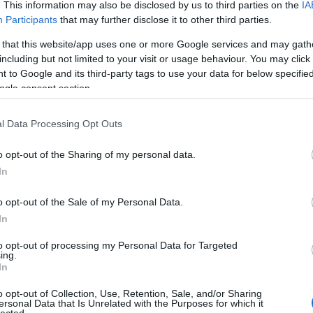
Utol
. This information may also be disclosed by us to third parties on the
IA
Participants
that may further disclose it to other third parties.
Szak
 that this website/app uses one or more Google services and may gath
including but not limited to your visit or usage behaviour. You may click 
Kér
 to Google and its third-party tags to use your data for below specifi
ogle consent section.
l Data Processing Opt Outs
o opt-out of the Sharing of my personal data.
In
o opt-out of the Sale of my Personal Data.
In
Va
to opt-out of processing my Personal Data for Targeted
ing.
In
Címk
kbe, amelyeken régi teásdobozok, csészék, konzervdobozok
o opt-out of Collection, Use, Retention, Sale, and/or Sharing
zek nagyon szép látványt nyújtanak, de hosszútávon csak
ersonal Data that Is Unrelated with the Purposes for which it
adv
k a jó vízelvezetést. A helyszűkével még csak elvegetálnak
lected.