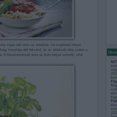
ény vígan elél télen az ablakban, ha megfelelő helyet
 hogy konyhája déli fekvésű, és az ablaknak elég széles a
Utol
a. A fűszernövények pont az ilyen helyet szeretik, ahol
NeT
eset
mago
(
202
kert
Füg
Mag
csak
akko
füge
PalF
sok
moto
(
202
leg