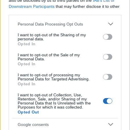
also be disclosed by us to third parties on the
IAB’s List of
Downstream Participants
that may further disclose it to other
- Október a rózsák és a rododendronok
third parties.
trágyázásának ideje, sőt lassan a talajtakarás is
időszerű a tövek körül. Ha nem elég savanyú a talaj,
Please note that this website/app uses one or more Google
Personal Data Processing Opt Outs
a télálló rododendronok tövei köré a trágyával
services and may gather and store information including but
együtt tőzeget is kell juttatni. Érdemesebb ásás
not limited to your visit or usage behaviour. You may click to
I want to opt-out of the Sharing of my
personal data.
helyett bekapálni, nehogy a gyökerek
grant or deny consent to Google and its third-party tags to
Opted In
megsérüljenek.
use your data for below specified purposes in below Google
consent section.
I want to opt-out of the Sale of my
- Ahol jövőre tápanyagigényes zöldségeket
Personal Data.
Opted In
szeretnénk termeszteni, szórjunk ki trágyát és
félérett komposztot.
I want to opt-out of processing my
Personal Data for Targeted Advertising.
- A levelek már szépen potyognak a fákról;
Opted In
folyamatosan gyűjtsük össze, főleg a gyepről, de a
I want to opt-out of Collection, Use,
fák és cserjék alatt hagyjuk meg, mert télre védelmet
Retention, Sale, and/or Sharing of my
nyújtanak, mulcsrétegnek is jók és hasznos
Personal Data that Is Unrelated with the
Purposes for which it was collected.
rovaroknak (pl. futóbogár) adnak menedéket.
Opted Out
- Az egészséges leveleket tegyük a komposztba, de
Google consents
ha valaki még mindig égeti az avart, előtte forgassa