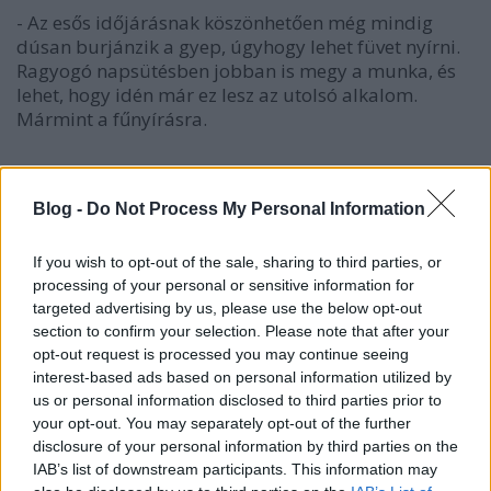
- Az esős időjárásnak köszönhetően még mindig
dúsan burjánzik a gyep, úgyhogy lehet füvet nyírni.
Ragyogó napsütésben jobban is megy a munka, és
lehet, hogy idén már ez lesz az utolsó alkalom.
Mármint a fűnyírásra.
- Ilyenkor jó tavasszal virágzó évelőket, cserjéket,
fákat, kétnyári virágokat, rózsákat ültetni, és a
Blog -
Do Not Process My Personal Information
sziklakerti növények is mostanában szeretik
elfoglalni a helyüket. A szabadgyökerű (földlabda
If you wish to opt-out of the sale, sharing to third parties, or
nélküli) növények gyökereit egy kicsit kurtítsuk meg,
processing of your personal or sensitive information for
a fás növényeket alaposan öntözzük be.
targeted advertising by us, please use the below opt-out
section to confirm your selection. Please note that after your
- Ha pár héttel későbbre halasztanánk a
opt-out request is processed you may continue seeing
növénytelepítést, az sem baj, de az ültetőgödröket
interest-based ads based on personal information utilized by
2
már most előkészíthetjük: 1 m
-ről fél méter mélyen
us or personal information disclosed to third parties prior to
your opt-out. You may separately opt-out of the further
ássuk ki a földet, keverjük össze érett komposzttal,
disclosure of your personal information by third parties on the
verjünk a gödörbe karót, majd a földkeveréket
IAB’s list of downstream participants. This information may
töltsük vissza.