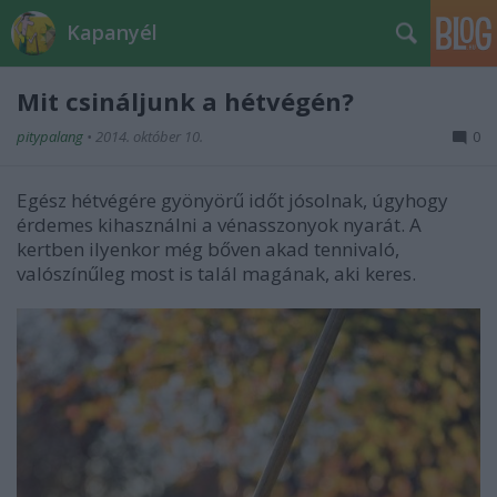
Kapanyél
Mit csináljunk a hétvégén?
pitypalang
•
2014. október 10.
0
Egész hétvégére gyönyörű időt jósolnak, úgyhogy
érdemes kihasználni a vénasszonyok nyarát. A
kertben ilyenkor még bőven akad tennivaló,
valószínűleg most is talál magának, aki keres.