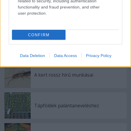
related to security, including authentication
functionality and fraud prevention, and other
user protection.
Ajánlott bejegyzések:
CONFIRM
Régi népélet naptára
Data Deletion
Data Access
Privacy Policy
A kert rossz hírű munkásai
Tápföldek palántaneveléshez