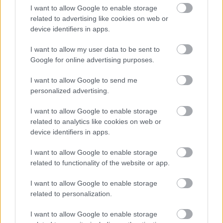
át a kupacot, nehogy sünpecsenyét süssön a végén!
I want to allow Google to enable storage
related to advertising like cookies on web or
- A tavaszi virágok hagymáit még mindig lehet
device identifiers in apps.
ültetni, de pl. a későbben virágzó tulipánokkal akár
még várhatunk is.
I want to allow my user data to be sent to
Google for online advertising purposes.
Egyébként meg töltsünk minél több időt a
szabadban, ki tudja, meddig élvezhetjük a meleg
I want to allow Google to send me
personalized advertising.
őszi napsugarakat.
I want to allow Google to enable storage
Szép hétvégét!
related to analytics like cookies on web or
device identifiers in apps.
Ha tetszett a bejegyzés, oszd meg ismerőseiddel és
csatlakozz a
Kapanyél Facebook-közösségéhez
!
I want to allow Google to enable storage
related to functionality of the website or app.
I want to allow Google to enable storage
related to personalization.
Címkék:
ültetés
rózsa
fűnyírás
rododendron
hagymás
virágok
talajtakarás
fatelepítés
I want to allow Google to enable storage