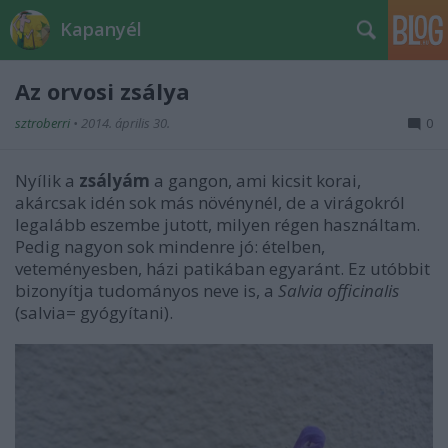
Kapanyél
Az orvosi zsálya
sztroberri
•
2014. április 30.
0
Nyílik a
zsályám
a gangon, ami kicsit korai,
akárcsak idén sok más növénynél, de a virágokról
legalább eszembe jutott, milyen régen használtam.
Pedig nagyon sok mindenre jó: ételben,
veteményesben, házi patikában egyaránt. Ez utóbbit
bizonyítja tudományos neve is, a
Salvia officinalis
(salvia= gyógyítani).