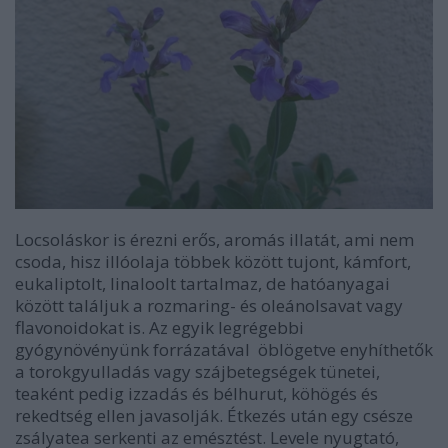
Locsoláskor is érezni erős, aromás illatát, ami nem
csoda, hisz illóolaja többek között tujont, kámfort,
eukaliptolt, linaloolt tartalmaz, de hatóanyagai
között találjuk a rozmaring- és oleánolsavat vagy
flavonoidokat is. Az egyik legrégebbi
gyógynövényünk forrázatával öblögetve enyhíthetők
a torokgyulladás vagy szájbetegségek tünetei,
teaként pedig izzadás és bélhurut, köhögés és
rekedtség ellen javasolják. Étkezés után egy csésze
zsályatea serkenti az emésztést. Levele nyugtató,