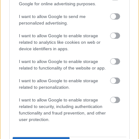
Google for online advertising purposes.
Egyszerűen szaporítható dugvánnyal vagy
tőosztással, mely utóbbit télen, a nyugalmi
I want to allow Google to send me
időszakban érdemes elvégezni. Zölddugványozással
personalized advertising.
is lehet próbálkozni: a kora nyári virágzás előtt
I want to allow Google to enable storage
vágjunk le 3-4 rügypáros hajtásokat, az alsó
related to analytics like cookies on web or
leveleket szedjük le, és tegyük vagy vízbe, vagy
device identifiers in apps.
komposzt-tőzeg keverékbe. Állandóan nedvesen
tartva ezekből is szép palánták lesznek.
I want to allow Google to enable storage
related to functionality of the website or app.
A veteményesben nagy hasznát vesszük, mert elűzi a
sárgarépalegyet, és véd hernyók, csigák, tetvek ellen
I want to allow Google to enable storage
is. Az ágyás szélére – akár szegélynek – érdemes
related to personalization.
ültetni, mert gyorsan terjed, így könnyen
elnyomhatja a haszonnövényeket.
I want to allow Google to enable storage
related to security, including authentication
functionality and fraud prevention, and other
user protection.