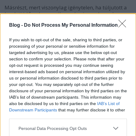
Másrészt, mert viszonylag igénytelen, ha túljutott a
kezdeti időszakon, amikor még viszonylag sok
nedvesség kell neki. A már fásodó szárú növény jól
Blog -
Do Not Process My Personal Information
bírja a szárazságot, és szinte bármilyen talajban
szépen fejlődik. Dél-Európában vadon is bárhol
If you wish to opt-out of the sale, sharing to third parties, or
megél, hiszen ott fény- és hőigényét a környezet
processing of your personal or sensitive information for
maradéktalanul kielégíti. Ezért a kertben is napos
targeted advertising by us, please use the below opt-out
helyet kell keresni neki, különben hajtásai
section to confirm your selection. Please note that after your
felnyurgulnak, levelei halványabbak lesznek, és
opt-out request is processed you may continue seeing
illóolajtartalma is csökken.
interest-based ads based on personal information utilized by
us or personal information disclosed to third parties prior to
Tápanyagigényes növény, talaját ősszel érdemes
your opt-out. You may separately opt-out of the further
„feltölteni” érett trágyával, komposzttal, mert kb. 1
disclosure of your personal information by third parties on the
év alatt feléli a tartalékokat.
IAB’s list of downstream participants. This information may
also be disclosed by us to third parties on the
IAB’s List of
Downstream Participants
that may further disclose it to other
third parties.
Please note that this website/app uses one or more Google
Personal Data Processing Opt Outs
services and may gather and store information including but