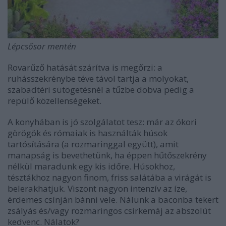
Lépcsősor mentén
Rovarűző hatását szárítva is megőrzi: a
ruhásszekrénybe téve távol tartja a molyokat,
szabadtéri sütögetésnél a tűzbe dobva pedig a
repülő közellenségeket.
A konyhában is jó szolgálatot tesz: már az ókori
görögök és rómaiak is használták húsok
tartósítására (a rozmaringgal együtt), amit
manapság is bevethetünk, ha éppen hűtőszekrény
nélkül maradunk egy kis időre. Húsokhoz,
tésztákhoz nagyon finom, friss salátába a virágát is
belerakhatjuk. Viszont nagyon intenzív az íze,
érdemes csínján bánni vele. Nálunk a baconba tekert
zsályás és/vagy rozmaringos csirkemáj az abszolút
kedvenc. Nálatok?