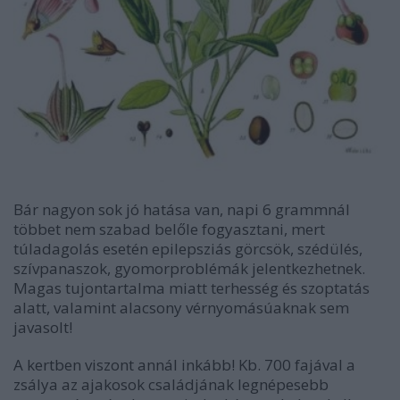
Bár nagyon sok jó hatása van, napi 6 grammnál
többet nem szabad belőle fogyasztani, mert
túladagolás esetén epilepsziás görcsök, szédülés,
szívpanaszok, gyomorproblémák jelentkezhetnek.
Magas tujontartalma miatt terhesség és szoptatás
alatt, valamint alacsony vérnyomásúaknak sem
javasolt!
A kertben viszont annál inkább! Kb. 700 fajával a
zsálya az ajakosok családjának legnépesebb