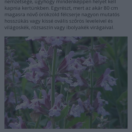
nemzetsége, úgyhogy mindenképpen helyet kell
kapnia kertünkben. Egyrészt, mert az akár 80 cm
magasra növő örökzöld félcserje nagyon mutatós
hosszúkás vagy kissé ovális szőrös leveleivel és
világoskék, rózsaszín vagy ibolyakék virágaival.