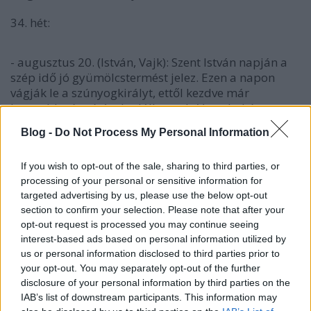
34. hét:
- augusztus 20. (István, Vajk): Szent István napján a
szép idő jó gyümölcstermést jelez. Ezen a napon
vágják le a szúnyogkirályt, ettől kezdve már
kevesebb vérszívóval találkozunk. Van ahol úgy
tartják, István-napkor mennek el a gólyák, de idén
Blog -
Do Not Process My Personal Information
korábban útra keltek. Negyvenes napnak is tartják,
azaz, amilyen az időjárás e napon, olyan lesz a
If you wish to opt-out of the sale, sharing to third parties, or
következő 40 is. (Ez az előrejelzések szerint nem lesz
processing of your personal or sensitive information for
így, de ma nagy viharok várhatók.)
targeted advertising by us, please use the below opt-out
section to confirm your selection. Please note that after your
Ezen a napon már az új búzából sütik a kenyeret.
opt-out request is processed you may continue seeing
(Receptért katt a képre).
interest-based ads based on personal information utilized by
us or personal information disclosed to third parties prior to
- augusztus 24. (Bertalan): Sok helyen az ősz kezdetét
your opt-out. You may separately opt-out of the further
jelentő nap. Ilyenkor féregirtást, takarítást,
disclosure of your personal information by third parties on the
szellőztetést tartanak. A népi bölcsesség szerint a
IAB’s list of downstream participants. This information may
Bertalan- napkor köpült vaj gyógyító erejű: ha egy