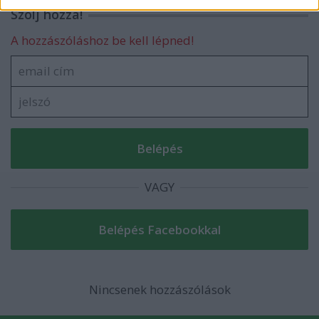
related to security, including authentication
Szólj hozzá!
functionality and fraud prevention, and other
user protection.
A hozzászóláshoz be kell lépned!
VAGY
Nincsenek hozzászólások