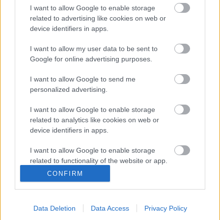
I want to allow Google to enable storage
related to advertising like cookies on web or
Biztonságos permetezés a kiskertben
device identifiers in apps.
I want to allow my user data to be sent to
Google for online advertising purposes.
Betörőbiztos madárodúk
I want to allow Google to send me
personalized advertising.
I want to allow Google to enable storage
related to analytics like cookies on web or
A természetes kert
device identifiers in apps.
I want to allow Google to enable storage
related to functionality of the website or app.
CONFIRM
Tanácsok növények beszerzéséhez
I want to allow Google to enable storage
related to personalization.
Data Deletion
Data Access
Privacy Policy
I want to allow Google to enable storage