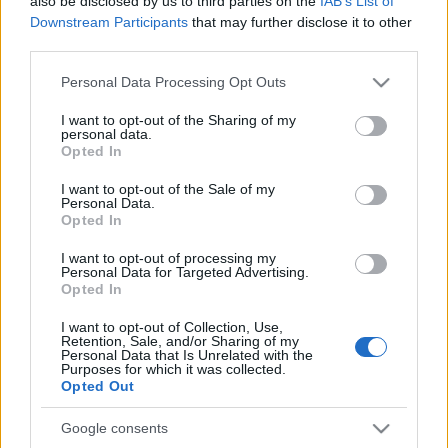
also be disclosed by us to third parties on the
IAB’s List of
kanállal a búzába tesznek, nem lesz férges. A lencsét
Downstream Participants
that may further disclose it to other
is megdörgölik vele, hogy ne essen bele a zsizsik.
third parties.
"Amint Szent Bertalan magát mutogatja, az őszi idő
is magát mind aszerint tartja."
Please note that this website/app uses one or more Google
Personal Data Processing Opt Outs
services and may gather and store information including but
not limited to your visit or usage behaviour. You may click to
I want to opt-out of the Sharing of my
personal data.
grant or deny consent to Google and its third-party tags to
Opted In
use your data for below specified purposes in below Google
consent section.
Címkék:
időjárás
gyümölcs
búza
kenyér
vaj
augusztus
régi
I want to opt-out of the Sale of my
Personal Data.
népélet naptára
Opted In
I want to opt-out of processing my
Personal Data for Targeted Advertising.
Opted In
Ajánlott bejegyzések:
I want to opt-out of Collection, Use,
Retention, Sale, and/or Sharing of my
Personal Data that Is Unrelated with the
Purposes for which it was collected.
A kert rossz hírű munkásai
Opted Out
Google consents