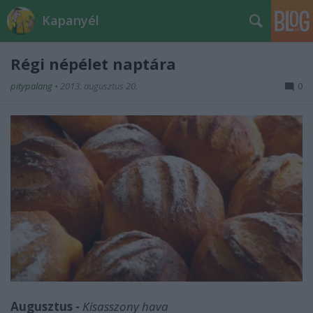
Kapanyél
Régi népélet naptára
pitypalang
•
2013. augusztus 20.
0
Augusztus -
Kisasszony hava