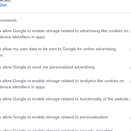
arat
Out
any
báli
bor
consents
citr
cse
cso
o allow Google to enable storage related to advertising like cookies on
czau
evice identifiers in apps.
dec
(
15
)
egyn
o allow my user data to be sent to Google for online advertising
fag
s.
faül
fito
(
12
)
to allow Google to send me personalized advertising.
fűsz
fűs
Füv
o allow Google to enable storage related to analytics like cookies on
(
49
)
taná
evice identifiers in apps.
gom
gye
o allow Google to enable storage related to functionality of the website
gyep
gyó
(
11
)
s levonni a következtetéseket; ahogy nem hagyunk az utcán
hag
ében semmi értékes tárgyat, úgy nem érdemes az utcára sem
han
o allow Google to enable storage related to personalization.
sze más megoldás is: ha sok gyümölcsfa áll az utcán, ekkor
(
13
)
(
7
)
eim szerint az izsáki utcai pipacsmeggy nemcsak szépen
(
24
)
o allow Google to enable storage related to security, including