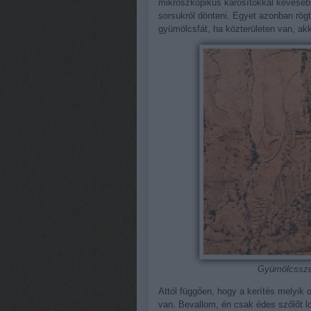
mikroszkopikus károsítókkal kevesebb
sorsukról dönteni. Egyet azonban rögtön
gyümölcsfát, ha közterületen van, akko
Gyümölcssze
Attól függően, hogy a kerítés melyik
van. Bevallom, én csak édes szőlőt l