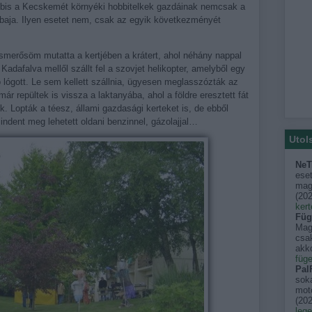
ábbis a Kecskemét környéki hobbitelkek gazdáinak nemcsak a
 a baja. Ilyen esetet nem, csak az egyik következményét
ismerősöm mutatta a kertjében a krátert, ahol néhány nappal
Kadafalva mellől szállt fel a szovjet helikopter, amelyből egy
 lógott. Le sem kellett szállnia, ügyesen meglasszózták az
r repültek is vissza a laktanyába, ahol a földre eresztett fát
ék. Lopták a téesz, állami gazdasági kerteket is, de ebből
indent meg lehetett oldani benzinnel, gázolajjal…
Utol
NeT
eset
mago
(
202
kert
Füg
Mag
csak
akko
füge
PalF
sok
moto
(
202
leg