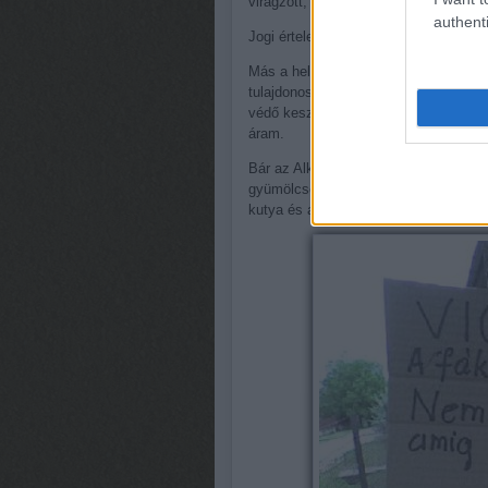
virágzott, hanem exportcikként is jól
authenti
Jogi értelemben az utcán álló fa gyüm
Más a helyzet a kertből ki-, vagy a s
tulajdonosáé. Mindebből következik, 
védő kesznyéteni gazda esete, akinél
áram.
Bár az Alkotmány módosítása több leh
gyümölcsért még így sem ajánlott gyil
kutya és a csalafintaság.