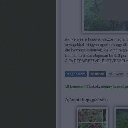
Aki kényes a lopásra, előzze meg a n
anyagokkal. Nagyon ajánlható egy átha
élő hasznos élőlények, de lombtrágyak
fa alatti területet alaposan be kell pe
A FA PERMETEZVE, ÉLETVESZÉLY!
19
komment
Címkék:
meggy
cseresz
Ajánlott bejegyzések: