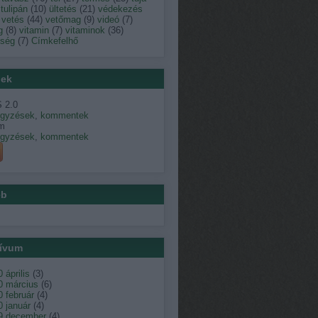
tulipán
(
10
)
ültetés
(
21
)
védekezés
vetés
(
44
)
vetőmag
(
9
)
videó
(
7
)
g
(
8
)
vitamin
(
7
)
vitaminok
(
36
)
dség
(
7
)
Címkefelhő
ek
 2.0
egyzések
,
kommentek
m
egyzések
,
kommentek
éb
ívum
 április
(
3
)
0 március
(
6
)
 február
(
4
)
 január
(
4
)
9 december
(
4
)