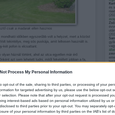
Ker
és 
ráad
(
202
avag
Zsó
évve
sztő csak a madarak ellen hasznos
után
(
202
ak mondható időkben egyszerűbb volt a helyzet, mert a közöst
Sar
Volt tekintélye, meg sós puskája, amit lelkesen használt is.
gyík
vag
-két pofon is elcsattant.
álla
zmr
y olyan háznál történt, ahol az utca egyetlen már érő
emel
őnként azt sem lehetett tudni, mitől feketéllett jobban a fa,
terü
yerekek hajától. Az otthoniakkal felváltva próbáltuk
(
202
szé
őket, akik általában az első szóra távoztak, de perceken belül
Not Process My Personal Information
néha
pakolta a szájába, szatyrába az érett, éretlen cseresznyét.
egy
tükö
etett engedélyt kérni. – Szedek maguknak is – ajánlotta a
to opt-out of the sale, sharing to third parties, or processing of your per
kkm
örténteket, számomra kiderült, nemcsak a csatát, de a
Pers
formation for targeted advertising by us, please use the below opt-out s
ba egyetlenként nem szabad gyümölcsfát telepíteni;
akik
r selection. Please note that after your opt-out request is processed y
(
202
s zárt kertbe való.
pal
eing interest-based ads based on personal information utilized by us or
spin
disclosed to third parties prior to your opt-out. You may separately opt-
(
202
losure of your personal information by third parties on the IAB’s list of
pal