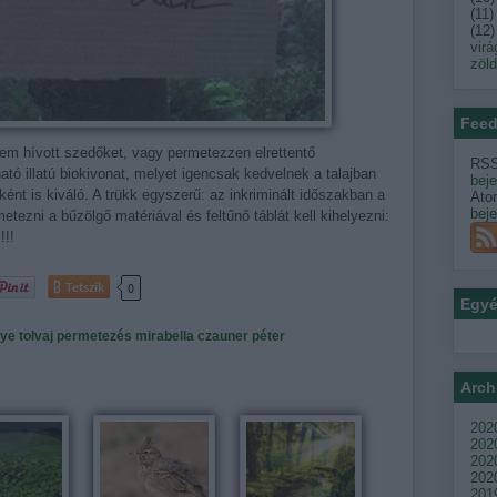
(
11
)
(
12
)
virá
zöl
Feed
em hívott szedőket, vagy permetezzen elrettentő
RSS
tó illatú biokivonat, melyet igencsak kedvelnek a talajban
bej
ént is kiváló. A trükk egyszerű: az inkriminált időszakban a
Ato
bej
rmetezni a bűzölgő matériával és feltűnő táblát kell kihelyezni:
!!
Tetszik
0
Egy
nye
tolvaj
permetezés
mirabella
czauner péter
Arch
2020
202
2020
2020
201