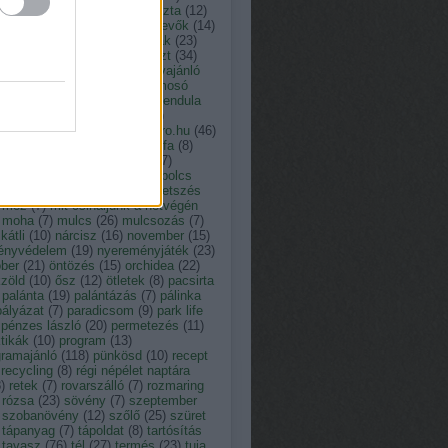
tusz
(
13
)
kakukkfű
(
9
)
káposzta
(
12
)
ácsony
(
23
)
kártevő
(
12
)
kártevők
(
14
)
der
(
11
)
kert
(
19
)
kerti munkák
(
23
)
i tó
(
7
)
kiállítás
(
29
)
komposzt
(
34
)
erencia
(
7
)
könyv
(
20
)
könyvajánló
kukorica
(
64
)
leander
(
9
)
lemosó
metezés
(
8
)
levéltetű
(
10
)
levendula
locsolás
(
9
)
madáretetés
(
8
)
aságy
(
9
)
magro.hu
(
8
)
Magro.hu
(
46
)
vetés
(
16
)
május
(
26
)
májusfa
(
8
)
na
(
7
)
március
(
17
)
Medárd
(
7
)
vehagyma
(
11
)
megyeri szabolcs
tészmérnök
(
28
)
menta
(
7
)
metszés
méz
(
7
)
mit csináljunk a hétvégén
moha
(
7
)
mulcs
(
26
)
mulcsozás
(
7
)
átli
(
10
)
nárcisz
(
16
)
november
(
15
)
ényvédelem
(
19
)
nyereményjáték
(
23
)
óber
(
21
)
öntözés
(
15
)
orchidea
(
22
)
zöld
(
10
)
ősz
(
12
)
ötletek
(
8
)
pacsirta
palánta
(
19
)
palántázás
(
7
)
pálinka
pályázat
(
7
)
paradicsom
(
9
)
park life
pénzes lászló
(
20
)
permetezés
(
11
)
tikák
(
10
)
program
(
13
)
gramajánló
(
118
)
pünkösd
(
10
)
recept
recycling
(
8
)
régi népélet naptára
8
)
retek
(
7
)
rovarszálló
(
7
)
rozmaring
rózsa
(
23
)
sövény
(
7
)
szeptember
szobanövény
(
12
)
szőlő
(
25
)
szüret
tápanyag
(
7
)
tápoldat
(
8
)
tartósítás
tavasz
(
76
)
tél
(
27
)
termés
(
23
)
tuja