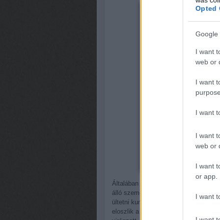
Opted 
Google 
I want t
web or d
I want t
purpose
I want 
I want t
web or d
I want t
or app.
Általában a gyümölcslopásból érdeme
álló személygépkocsi látható belsej
I want t
ültetni kurrens gyümölcsfát. Van per
eloszlik a dézsmáló tömeg. De emlék
I want t