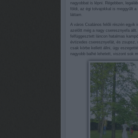
nagyobbat is lépni. Régebben, legal
földi, az égi tolvajokkal is meggyűlt
láttam.
A város Csalános felőli részén egyik 
azelőtt még a nagy cseresznyefa állt. 
felfüggesztett láncon hatalmas kampó
évtizedes cseresznyefát, és zsupsz, má
csak körbe kellett állni, úgy eszegett
nagyobb balhé lehetett, viszont sok m