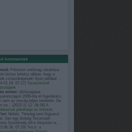
só kommentek
rend:
Prèmium vetőmag vásárlása
én biztos lehetsz abban, hogy a
k csírázókèpesek! Ilyen például ...
4.01.19. 07:17
)
Tavaszközeli
észtippek
és ember:
@miyagawa:
yarországon 2008-óta él fügedarázs,
 nem az ország teljes területén. De
r se...
(
2023.11.12. 06:36
)
A
darazsat pótolhatja az öntözés
eri:
Nehéz. Tényleg nem fogyaszt
at. Van egy ősöreg Tecumseh
ros Szentkirály kft-s fűnyíróm is, ...
3.06.26. 07:29
)
Teszt: a
egyszerűbb benzines fűnyíró