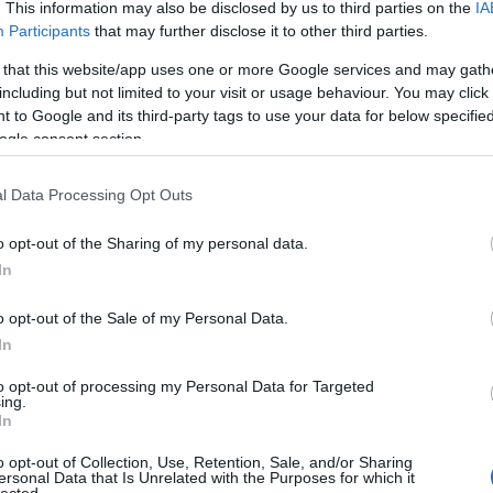
Utol
. This information may also be disclosed by us to third parties on the
IA
Participants
that may further disclose it to other third parties.
Szak
 that this website/app uses one or more Google services and may gath
including but not limited to your visit or usage behaviour. You may click 
Kér
 to Google and its third-party tags to use your data for below specifi
ogle consent section.
l Data Processing Opt Outs
o opt-out of the Sharing of my personal data.
In
szívesen látott meggyszedők is
o opt-out of the Sale of my Personal Data.
In
öntünk, és nem akarunk a termésén huzakodni, akkor az a
Va
a szilva, közismertebben a fosóka lehet. Erre biztos nem
to opt-out of processing my Personal Data for Targeted
övises. A lédús, sárga vagy piros édeskés bogyókból kompót,
ing.
skótaalapú túrótorta tetejébe, félbevágva sűrűn benyomkodjuk.
In
miatt áthatolhatatlan nyírott sövény nevelhető belőle. Közben
Címk
málja. De jaj a torkosnak, hisz a Mirabella népi elnevezése a
o opt-out of Collection, Use, Retention, Sale, and/or Sharing
összegezve jött létre.
ersonal Data that Is Unrelated with the Purposes for which it
adv
lected.