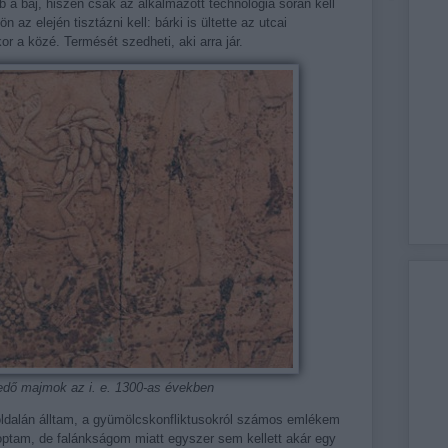
 a baj, hiszen csak az alkalmazott technológia során kell
 az elején tisztázni kell: bárki is ültette az utcai
r a közé. Termését szedheti, aki arra jár.
dő majmok az i. e. 1300-as években
 oldalán álltam, a gyümölcskonfliktusokról számos emlékem
optam, de falánkságom miatt egyszer sem kellett akár egy