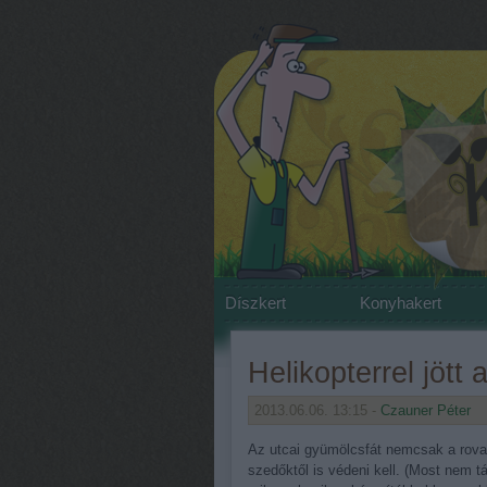
Díszkert
Konyhakert
Helikopterrel jött
2013.06.06. 13:15 -
Czauner Péter
Az utcai gyümölcsfát nemcsak a rovaro
szedőktől is védeni kell. (Most nem t