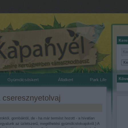
Kere
Köve
Gyümölcsöskert
Állatkert
Park Life
 a cseresznyetolvaj
któl, gombáktól, de - ha már termést hozott - a hívatlan
árgyalunk az üzletszerű, megélhetési gyümölcstolvajokról.) A