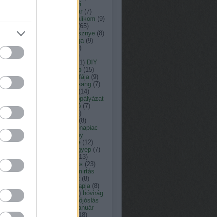
ás
(
13
)
arborétum
(
8
)
ásványi
agok
(
33
)
augusztus
(
23
)
avar
(
7
)
nt károly kertépítő
(
29
)
bazsalikom
(
9
)
(
15
)
botanikus kert
(
9
)
búza
(
65
)
omfű
(
7
)
citrusfélék
(
7
)
cseresznye
(
8
)
resznyefa
(
7
)
cserje
(
12
)
csiga
(
9
)
nka péter természetfotós
(
19
)
ner péter
(
152
)
c vitamin
(
7
)
ember
(
15
)
dézsató
(
8
)
dió
(
21
)
DIY
dologtiltás
(
22
)
dologtiltó nap
(
15
)
yári virágok
(
8
)
eső
(
12
)
év fája
(
9
)
y
(
11
)
fagyosszentek
(
12
)
farsang
(
7
)
tetés
(
9
)
február
(
18
)
fecske
(
14
)
friday
(
7
)
fokhagyma
(
10
)
fotópályázat
füge
(
7
)
fűnyírás
(
12
)
fűnyíró
(
7
)
erkert
(
10
)
fűszernövény
(
36
)
zernövények
(
10
)
füvészkert
(
8
)
észkert
(
31
)
gabona
(
7
)
gabonapiac
Gardenexpo
(
9
)
gazdasszony
csai
(
8
)
gépek
(
8
)
gesztenye
(
12
)
ba
(
8
)
gombabetegség
(
10
)
gyep
(
7
)
pápolás
(
11
)
gyepgondozás
(
13
)
szellőztetés
(
13
)
gyógyhatás
(
23
)
gynövény
(
39
)
gyom
(
7
)
gyomirtás
gyümölcsfa
(
13
)
hagymások
(
8
)
ymás virágok
(
19
)
halottak napja
(
8
)
gya
(
8
)
Hortus Hungaricus
(
9
)
hóvirág
húsvét
(
17
)
időjárás
(
176
)
időjóslás
immunerősítő
(
9
)
jácint
(
12
)
január
játék
(
19
)
július
(
17
)
június
(
18
)