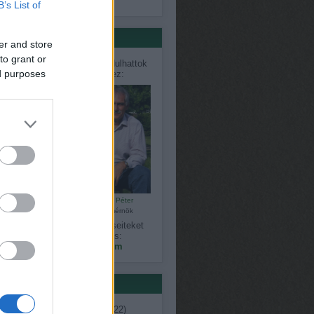
só 20
B’s List of
értőink
er and store
to grant or
désekkel, problémákkal fordulhattok
ed purposes
közvetlenül szakértőinkhez:
Bálint Károly
Czauner Péter
kertépítő
kertészmérnök
gy észrevételeiteket, kérdéseiteket
megoszthatjátok velünk is:
kapanyelinfo@gmail.com
ék
ent
(
7
)
ágimama
(
11
)
április
(
22
)