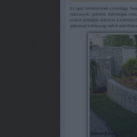
Az igazi terméskövek színvilága, han
márványok, gránitok, különleges més
ezeket próbálják utánozni a különbö
gabionnal kötőanyag nélkül alakíthatu