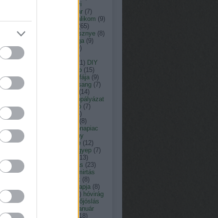
ás
(
13
)
arborétum
(
8
)
ásványi
agok
(
33
)
augusztus
(
23
)
avar
(
7
)
nt károly kertépítő
(
29
)
bazsalikom
(
9
)
(
15
)
botanikus kert
(
9
)
búza
(
65
)
omfű
(
7
)
citrusfélék
(
7
)
cseresznye
(
8
)
resznyefa
(
7
)
cserje
(
12
)
csiga
(
9
)
nka péter természetfotós
(
19
)
ner péter
(
152
)
c vitamin
(
7
)
ember
(
15
)
dézsató
(
8
)
dió
(
21
)
DIY
dologtiltás
(
22
)
dologtiltó nap
(
15
)
yári virágok
(
8
)
eső
(
12
)
év fája
(
9
)
y
(
11
)
fagyosszentek
(
12
)
farsang
(
7
)
tetés
(
9
)
február
(
18
)
fecske
(
14
)
friday
(
7
)
fokhagyma
(
10
)
fotópályázat
füge
(
7
)
fűnyírás
(
12
)
fűnyíró
(
7
)
erkert
(
10
)
fűszernövény
(
36
)
zernövények
(
10
)
füvészkert
(
8
)
észkert
(
31
)
gabona
(
7
)
gabonapiac
Gardenexpo
(
9
)
gazdasszony
csai
(
8
)
gépek
(
8
)
gesztenye
(
12
)
ba
(
8
)
gombabetegség
(
10
)
gyep
(
7
)
pápolás
(
11
)
gyepgondozás
(
13
)
szellőztetés
(
13
)
gyógyhatás
(
23
)
gynövény
(
39
)
gyom
(
7
)
gyomirtás
gyümölcsfa
(
13
)
hagymások
(
8
)
ymás virágok
(
19
)
halottak napja
(
8
)
gya
(
8
)
Hortus Hungaricus
(
9
)
hóvirág
húsvét
(
17
)
időjárás
(
176
)
időjóslás
immunerősítő
(
9
)
jácint
(
12
)
január
játék
(
19
)
július
(
17
)
június
(
18
)