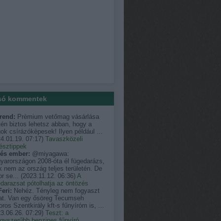
só kommentek
rend:
Prèmium vetőmag vásárlása
én biztos lehetsz abban, hogy a
k csírázókèpesek! Ilyen például ...
4.01.19. 07:17
)
Tavaszközeli
észtippek
és ember:
@miyagawa:
yarországon 2008-óta él fügedarázs,
 nem az ország teljes területén. De
r se...
(
2023.11.12. 06:36
)
A
darazsat pótolhatja az öntözés
eri:
Nehéz. Tényleg nem fogyaszt
at. Van egy ősöreg Tecumseh
ros Szentkirály kft-s fűnyíróm is, ...
3.06.26. 07:29
)
Teszt: a
egyszerűbb benzines fűnyíró