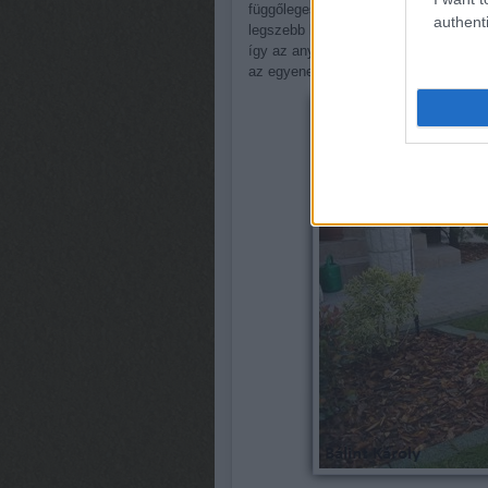
függőleges betonfelületek, műkövek el
authenti
legszebb hatást akkor érjük el, ha a 
így az anyagok teljes harmóniában les
az egyenes vonalak merevségét.