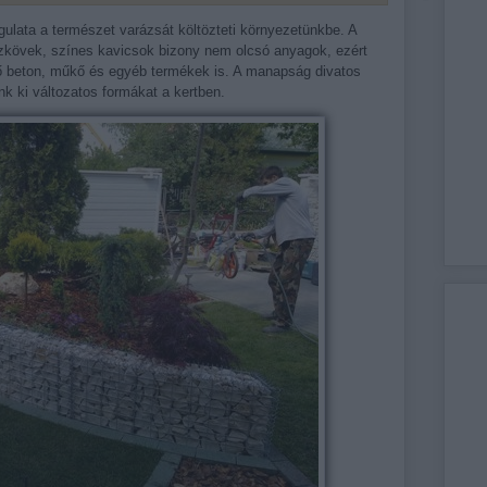
gulata a természet varázsát költözteti környezetünkbe. A
zkövek, színes kavicsok bizony nem olcsó anyagok, ezért
ző beton, műkő és egyéb termékek is. A manapság divatos
nk ki változatos formákat a kertben.