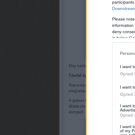
participants
Downstream 
Please note
information 
deny consent
in below Go
Persona
Más kerítéseknél a lábazat és a pillér
I want t
Opted 
Támfal építése
Alacsonyabb, kisebb, valamint hatalm
I want t
megtartására szolgálókhoz feltétlenül s
Opted 
A gabion támfal előnye, hogy nincs kö
I want 
dilatációs repedések nem fenyegetik. A 
Advertis
átengedi, de a földbemosódást meggát
Opted 
I want t
of my P
was col