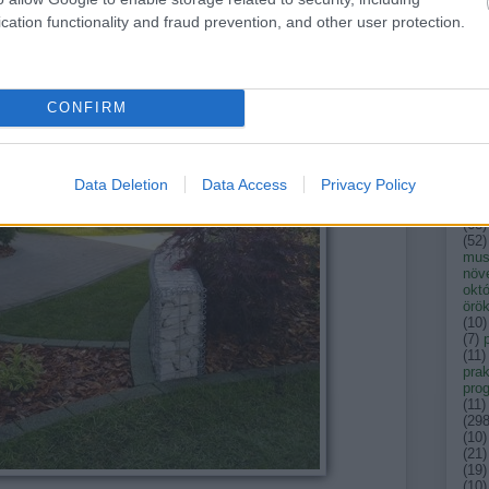
takarására, például kerítéslábazatoknál, támfalaknál. A
kak
cation functionality and fraud prevention, and other user protection.
kar
kerítés és a kerti építmények egyaránt gabionból készülnek,
ken
znek kertünkben. Íves formákat is építhetünk belőle, oldva
kert
konf
(
44
)
CONFIRM
per
(
15
)
mag
mag
mál
Data Deletion
Data Access
Privacy Policy
med
ker
(
68
)
(
52
)
musk
növ
okt
örök
(
10
)
(
7
)
(
11
)
prak
pro
(
11
)
(
29
(
10
)
(
21
)
(
19
)
(
10
)