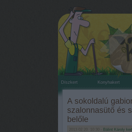
Díszkert
Konyhakert
A sokoldalú gabion
szalonnasütő és 
belőle
2013.02.20. 10:30 -
Bálint Károly ker