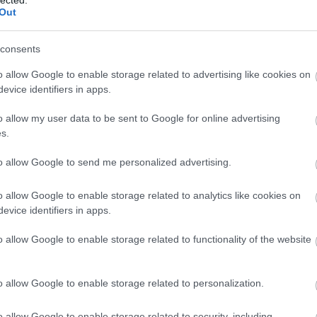
arat
Out
any
báli
bor
consents
citr
cse
cso
o allow Google to enable storage related to advertising like cookies on
czau
evice identifiers in apps.
dec
(
15
)
egyn
o allow my user data to be sent to Google for online advertising
fag
s.
faül
fito
(
12
)
to allow Google to send me personalized advertising.
fűsz
fűs
Füv
o allow Google to enable storage related to analytics like cookies on
(
49
)
taná
evice identifiers in apps.
gom
kalmazni, mert a támfal mögött falhalmozódó víz
gye
íthatja azt. A földalatti alapból dréncsővel vezethető el a
o allow Google to enable storage related to functionality of the website
gyep
gyó
álhatunk öntözésre, vagy elszikkaszthatjuk.
(
11
)
hag
han
o allow Google to enable storage related to personalization.
(
13
)
damentes fém béléssel), ülőfalat (deszkázott tetővel),
(
7
)
reként). Kiválóan alkalmas régi, repedezett, kopott
(
24
)
o allow Google to enable storage related to security, including