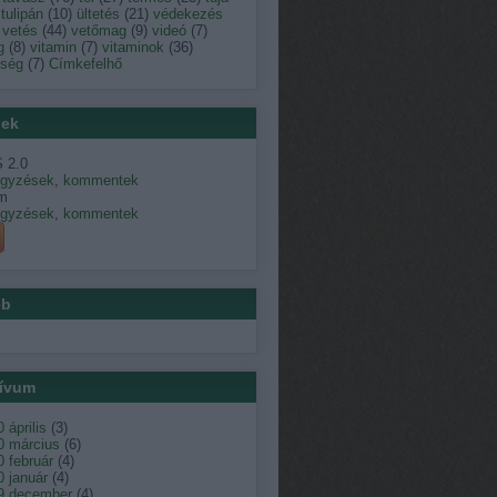
tulipán
(
10
)
ültetés
(
21
)
védekezés
vetés
(
44
)
vetőmag
(
9
)
videó
(
7
)
g
(
8
)
vitamin
(
7
)
vitaminok
(
36
)
dség
(
7
)
Címkefelhő
ek
 2.0
egyzések
,
kommentek
m
egyzések
,
kommentek
éb
ívum
 április
(
3
)
0 március
(
6
)
 február
(
4
)
 január
(
4
)
9 december
(
4
)