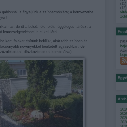
(
11
)
(
12
)
abionnál is figyeljünk a színharmóniára; a környezetbe
virá
zöl
gyen!
almas, de itt a belső, föld felőli, függőleges falrészt a
Feed
 lemezszigeteléssel is el kell látni.
ha kerti falakat építünk belőlük, akár több színben és
RSS
bej
alacsonyabb növényekkel beültetett ágyásokban, de
Ato
kőzúzalékokkal, díszkavicsokkal kombinálva).
bej
Egy
Arch
2020
202
2020
2020
201