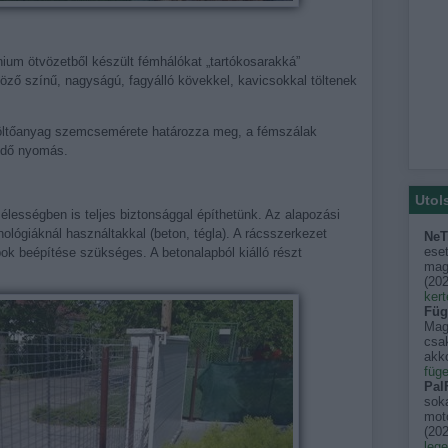
nium ötvözetből készült fémhálókat „tartókosarakká”
öző színű, nagyságú, fagyálló kövekkel, kavicsokkal töltenek
töltőanyag szemcsemérete határozza meg, a fémszálak
edő nyomás.
Utol
lességben is teljes biztonsággal építhetünk. Az alapozási
ógiáknál használtakkal (beton, tégla). A rácsszerkezet
NeT
eset
ok beépítése szükséges. A betonalapból kiálló részt
mago
(
202
kert
Füg
Mag
csak
akko
füge
PalF
sok
moto
(
202
leg