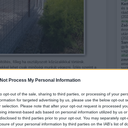
Ker
és 
ráad
(
202
avag
Zsó
évve
után
(
202
Sar
gyík
vag
álla
zmr
ltés, főleg ha osztályozott kőzúzalékkal történik.
emel
kkel lehet csak minőségi munkát végezni. Ízlés szerint a
terü
(
202
al, sőt világítással is fokozhatjuk a dizájnt. Különleges
szé
nes üvegköveket teszünk.
Not Process My Personal Information
néha
egy
tükö
to opt-out of the sale, sharing to third parties, or processing of your per
kkm
Pers
formation for targeted advertising by us, please use the below opt-out s
akik
r selection. Please note that after your opt-out request is processed y
(
202
pal
eing interest-based ads based on personal information utilized by us or
spin
disclosed to third parties prior to your opt-out. You may separately opt-
(
202
losure of your personal information by third parties on the IAB’s list of
pal