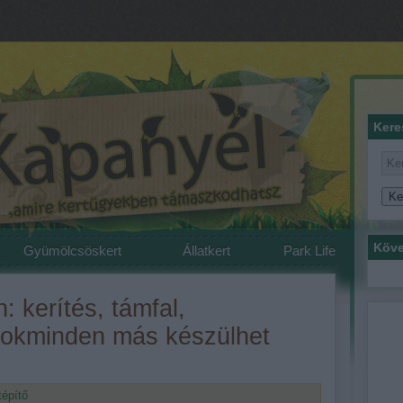
Kere
Köve
Gyümölcsöskert
Állatkert
Park Life
: kerítés, támfal,
sokminden más készülhet
tépítő