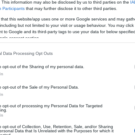
Utol
. This information may also be disclosed by us to third parties on the
IA
Participants
that may further disclose it to other third parties.
Szak
 that this website/app uses one or more Google services and may gath
including but not limited to your visit or usage behaviour. You may click 
Kér
 to Google and its third-party tags to use your data for below specifi
ogle consent section.
l Data Processing Opt Outs
ek készülhetnek gabionból, a többi rész lehet fém, fa stb.
o opt-out of the Sharing of my personal data.
In
as súlytámfalak is építhetőek belőle. De nagy tömegű föld
o opt-out of the Sale of my Personal Data.
tatikai tervet és építési utasítást kell készíttetni!
In
Va
tőanyag, teljesen vízáteresztő, ezáltal a fagymozgás és
to opt-out of processing my Personal Data for Targeted
föld felőli oldalát geotextíliával kell takarni, amely a vizet
ing.
olja.
In
Címk
o opt-out of Collection, Use, Retention, Sale, and/or Sharing
ersonal Data that Is Unrelated with the Purposes for which it
adv
lected.