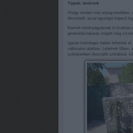
Tippek, tanácsok
Ahogy minden más anyag esetében, a g
illeszkedő, azzal egységet képező le
Kiemelt növényágyásnak is kiválóan alk
geotextília-takarás mögött még vízzáró
Igazán különleges hatást érhetünk el, 
változatos alakban. Lehetnek fűben, 
sziklakertben (hozzáillő sziklákkal, 