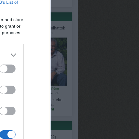
só 20
B’s List of
értőink
er and store
to grant or
désekkel, problémákkal fordulhattok
ed purposes
közvetlenül szakértőinkhez:
Bálint Károly
Czauner Péter
kertépítő
kertészmérnök
gy észrevételeiteket, kérdéseiteket
megoszthatjátok velünk is:
kapanyelinfo@gmail.com
ék
ent
(
7
)
ágimama
(
11
)
április
(
22
)