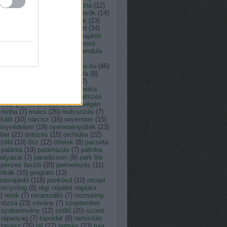
tusz
(
13
)
kakukkfű
(
9
)
káposzta
(
12
)
ácsony
(
23
)
kártevő
(
12
)
kártevők
(
14
)
der
(
11
)
kert
(
19
)
kerti munkák
(
23
)
i tó
(
7
)
kiállítás
(
29
)
komposzt
(
34
)
erencia
(
7
)
könyv
(
20
)
könyvajánló
kukorica
(
64
)
leander
(
9
)
lemosó
metezés
(
8
)
levéltetű
(
10
)
levendula
locsolás
(
9
)
madáretetés
(
8
)
aságy
(
9
)
magro.hu
(
8
)
Magro.hu
(
46
)
vetés
(
16
)
május
(
26
)
májusfa
(
8
)
na
(
7
)
március
(
17
)
Medárd
(
7
)
vehagyma
(
11
)
megyeri szabolcs
tészmérnök
(
28
)
menta
(
7
)
metszés
méz
(
7
)
mit csináljunk a hétvégén
moha
(
7
)
mulcs
(
26
)
mulcsozás
(
7
)
átli
(
10
)
nárcisz
(
16
)
november
(
15
)
ényvédelem
(
19
)
nyereményjáték
(
23
)
óber
(
21
)
öntözés
(
15
)
orchidea
(
22
)
zöld
(
10
)
ősz
(
12
)
ötletek
(
8
)
pacsirta
palánta
(
19
)
palántázás
(
7
)
pálinka
pályázat
(
7
)
paradicsom
(
9
)
park life
pénzes lászló
(
20
)
permetezés
(
11
)
tikák
(
10
)
program
(
13
)
gramajánló
(
118
)
pünkösd
(
10
)
recept
recycling
(
8
)
régi népélet naptára
8
)
retek
(
7
)
rovarszálló
(
7
)
rozmaring
rózsa
(
23
)
sövény
(
7
)
szeptember
szobanövény
(
12
)
szőlő
(
25
)
szüret
tápanyag
(
7
)
tápoldat
(
8
)
tartósítás
tavasz
(
76
)
tél
(
27
)
termés
(
23
)
tuja