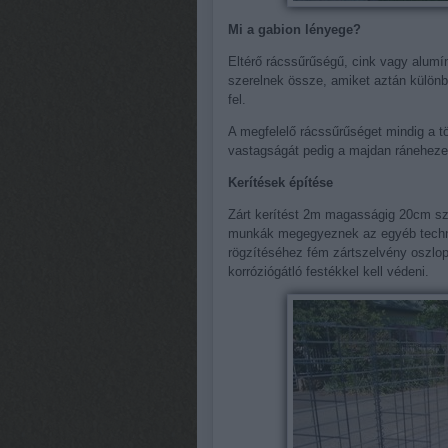
Mi a gabion lényege?
Eltérő rácssűrűségű, cink vagy alumí
szerelnek össze, amiket aztán különb
fel.
A megfelelő rácssűrűséget mindig a 
vastagságát pedig a majdan ránehez
Kerítések építése
Zárt kerítést 2m magasságig 20cm szé
munkák megegyeznek az egyéb technol
rögzítéséhez fém zártszelvény oszlop
korróziógátló festékkel kell védeni.