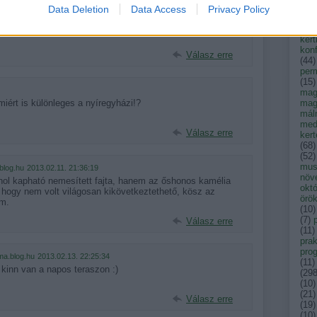
kak
Data Deletion
Data Access
Privacy Policy
.blog.hu
2013.02.11. 20:37:13
kar
ertben szereti a meleget, nem a lakásban. De az a lényeg,
ken
kert
konf
Válasz erre
(
44
)
per
(
15
)
mag
ért is különleges a nyíregyházi!?
mag
mál
med
Válasz erre
ker
(
68
)
(
52
)
musk
.blog.hu
2013.02.11. 21:36:19
növ
hol kapható nemesített fajta, hanem az őshonos kamélia
okt
 hogy nem volt világosan kikövetkeztethető, kösz az
örök
em.
(
10
)
(
7
)
Válasz erre
(
11
)
prak
pro
ma.blog.hu
2013.02.13. 22:25:34
(
11
)
 kinn van a napos teraszon :)
(
29
(
10
)
(
21
)
Válasz erre
(
19
)
(
10
)