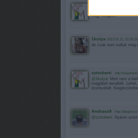
sztroberri
·
http://kapanyel
@Andrass9
: Mármint a k
hogy virágzik.
1kutya
2013.02.11. 21:03:15
de csak nem tudtuk meg mi
sztroberri
·
http://kapanyel
@1kutya
: Mert nem a bár
magjából nevelték. Lehet,
észrevételt. Kiegészített
Andrass9
·
http://blogkocs
@sztroberri
: Nyáron azért