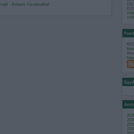
(
11
)
trálj
! ‐
Belépés Facebookkal
(
12
)
virá
zöl
Feed
RSS
bej
Ato
bej
Egy
Arch
2020
202
2020
2020
201