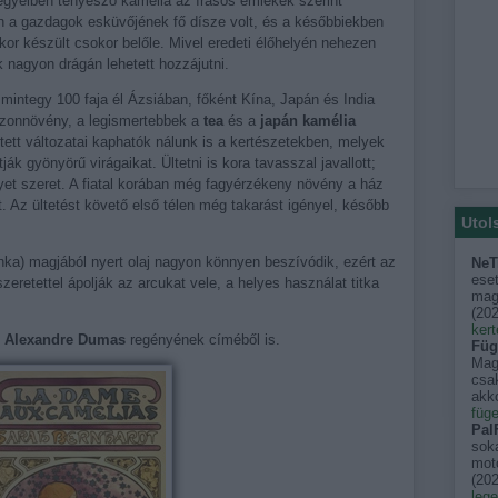
egyeiben tenyésző kamélia az írásos emlékek szerint
n a gazdagok esküvőjének fő dísze volt, és a későbbiekben
or készült csokor belőle. Mivel eredeti élőhelyén nehezen
k nagyon drágán lehetett hozzájutni.
mintegy 100 faja él Ázsiában, főként Kína, Japán és India
szonnövény, a legismertebbek a
tea
és a
japán kamélia
tett változatai kaphatók nálunk is a kertészetekben, melyek
ják gyönyörű virágaikat. Ültetni is kora tavasszal javallott;
lyet szeret. A fiatal korában még fagyérzékeny növény a ház
t. Az ültetést követő első télen még takarást igényel, később
Utol
nka) magjából nyert olaj nagyon könnyen beszívódik, ezért az
NeT
eset
szeretettel ápolják az arcukat vele, a helyes használat titka
mago
(
202
kert
t
Alexandre Dumas
regényének címéből is.
Füg
Mag
csak
akko
füge
PalF
sok
moto
(
202
leg