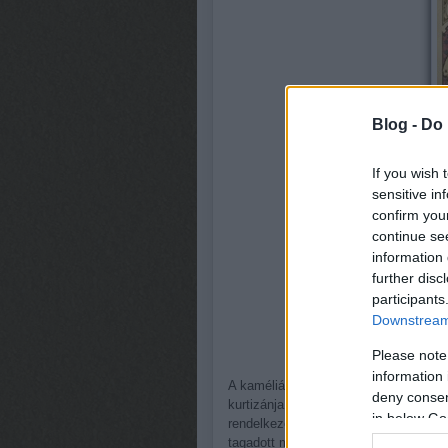
Blog -
Do 
If you wish 
sensitive in
confirm you
continue se
information 
further disc
participants
Downstream 
Please note
information 
A kaméliás hölgy, Alphonsine Plessis
deny consent
kurtizánja, akinek bűvkörébe Dumas is
in below Go
rendelkező, kitűnően zongorázó höl
tagadott meg magától. Gyönyörű és dr