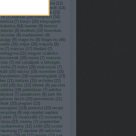
tusz
(
13
)
kakukkfű
(
9
)
káposzta
(
12
)
ácsony
(
23
)
kártevő
(
12
)
kártevők
(
14
)
der
(
11
)
kert
(
19
)
kerti munkák
(
23
)
i tó
(
7
)
kiállítás
(
29
)
komposzt
(
34
)
erencia
(
7
)
könyv
(
20
)
könyvajánló
kukorica
(
64
)
leander
(
9
)
lemosó
metezés
(
8
)
levéltetű
(
10
)
levendula
locsolás
(
9
)
madáretetés
(
8
)
aságy
(
9
)
magro.hu
(
8
)
Magro.hu
(
46
)
vetés
(
16
)
május
(
26
)
májusfa
(
8
)
na
(
7
)
március
(
17
)
Medárd
(
7
)
vehagyma
(
11
)
megyeri szabolcs
tészmérnök
(
28
)
menta
(
7
)
metszés
méz
(
7
)
mit csináljunk a hétvégén
moha
(
7
)
mulcs
(
26
)
mulcsozás
(
7
)
átli
(
10
)
nárcisz
(
16
)
november
(
15
)
ényvédelem
(
19
)
nyereményjáték
(
23
)
óber
(
21
)
öntözés
(
15
)
orchidea
(
22
)
zöld
(
10
)
ősz
(
12
)
ötletek
(
8
)
pacsirta
palánta
(
19
)
palántázás
(
7
)
pálinka
pályázat
(
7
)
paradicsom
(
9
)
park life
pénzes lászló
(
20
)
permetezés
(
11
)
tikák
(
10
)
program
(
13
)
gramajánló
(
118
)
pünkösd
(
10
)
recept
recycling
(
8
)
régi népélet naptára
8
)
retek
(
7
)
rovarszálló
(
7
)
rozmaring
rózsa
(
23
)
sövény
(
7
)
szeptember
szobanövény
(
12
)
szőlő
(
25
)
szüret
tápanyag
(
7
)
tápoldat
(
8
)
tartósítás
tavasz
(
76
)
tél
(
27
)
termés
(
23
)
tuja