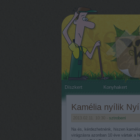
Díszkert
Konyhakert
Kamélia nyílik Ny
2013.02.11. 10:30 -
sztroberri
Na és, kérdezhetnénk, hiszen kamélia 
virágzásra azonban 10 éve vártak a Ny