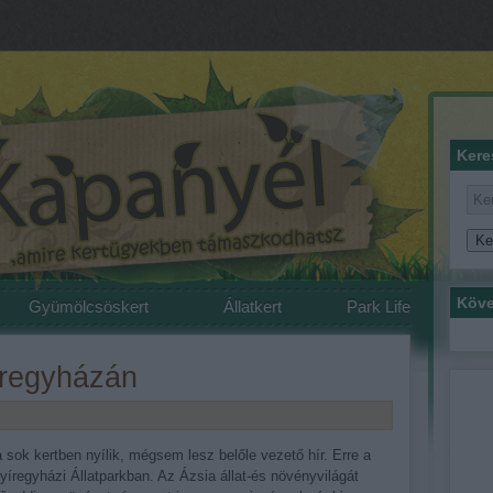
Kere
Köve
Gyümölcsöskert
Állatkert
Park Life
íregyházán
sok kertben nyílik, mégsem lesz belőle vezető hír. Erre a
íregyházi Állatparkban. Az Ázsia állat-és növényvilágát