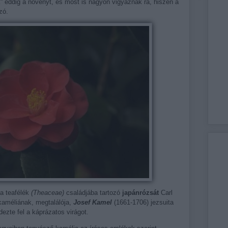
k” eddig a növényt, és most is nagyon vigyáznak rá, hiszen a
zó.
 a teafélék
(Theaceae)
családjába tartozó
japánrózsát
Carl
kaméliának, megtalálója,
Josef Kamel
(1661-1706) jezsuita
dezte fel a káprázatos virágot.