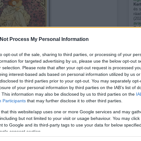
Ker
és 
ráad
(
202
avag
Zsó
évve
után
Not Process My Personal Information
(
202
Sar
gyík
to opt-out of the sale, sharing to third parties, or processing of your per
vag
formation for targeted advertising by us, please use the below opt-out s
álla
zmr
r selection. Please note that after your opt-out request is processed y
emel
eing interest-based ads based on personal information utilized by us or
terü
(
202
disclosed to third parties prior to your opt-out. You may separately opt-
szé
losure of your personal information by third parties on the IAB’s list of
néha
. This information may also be disclosed by us to third parties on the
egy
IA
tükö
Participants
that may further disclose it to other third parties.
kkm
Pers
Alfons Mucha plakátja
 that this website/app uses one or more Google services and may gath
akik
(
202
including but not limited to your visit or usage behaviour. You may click 
, Marie Duplessis néven lett kora leghíresebb és legkapósabb
pal
 to Google and its third-party tags to use your data for below specifi
spin
 hamar bekerült. Az intelligens, tekintélyes könyvtárral
ogle consent section.
(
202
gy számos gazdag hódolójának köszönhetően semmit nem
pal
ága ruhákban járt és virágokkal vette körbe magát. De a