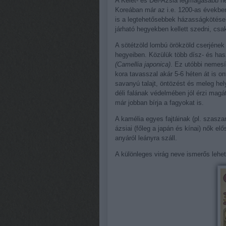
A Kelet- és Dél-Ázsia legmagasabb h
Koreában már az i.e. 1200-as évekbe
is a legtehetősebbek házasságkötések
járható hegyekben kellett szedni, csa
A sötétzöld lombú örökzöld cserjének 
hegyeiben. Közülük több dísz- és ha
(Camellia japonica)
. Ez utóbbi nemesí
kora tavasszal akár 5-6 héten át is ont
savanyú talajt, öntözést és meleg he
déli falának védelmében jól érzi magá
már jobban bírja a fagyokat is.
A kamélia egyes fajtáinak (pl. szasza
ázsiai (főleg a japán és kínai) nők elő
anyáról leányra száll.
A különleges virág neve ismerős lehe