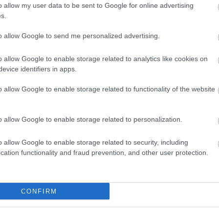
arat
o allow my user data to be sent to Google for online advertising
any
ságos
Tanácsok
Tápföldek
s.
báli
ezés a
növények
palántanevelésh
bor
ben
beszerzéséhez
ez
citr
to allow Google to send me personalized advertising.
cse
cso
czau
o allow Google to enable storage related to analytics like cookies on
dec
evice identifiers in apps.
(
15
)
egyn
fag
o allow Google to enable storage related to functionality of the website
faül
fito
(
12
)
fűsz
o allow Google to enable storage related to personalization.
fűs
Füv
(
49
)
álói tartalomnak minősülnek, értük a
szolgáltatás technikai
üzemeltetője semmilyen felelősséget nem
o allow Google to enable storage related to security, including
taná
rkesztőjéhez. Részletek a
Felhasználási feltételekben
és az
adatvédelmi tájékoztatóban
.
gom
cation functionality and fraud prevention, and other user protection.
gye
ma.blog.hu
2013.02.11. 19:47:21
gyep
 csak most rügyezik.
gyó
a meleget. Hát nem tudom. Kétszer próbáltam melegebb
(
11
)
virágzott. Évek óta viszont 10C-n tölti az egész telet és
hag
 beviszem a melegebbre, rögtön eldobja őket.
CONFIRM
han
(
13
)
Válasz erre
(
7
)
(
24
)