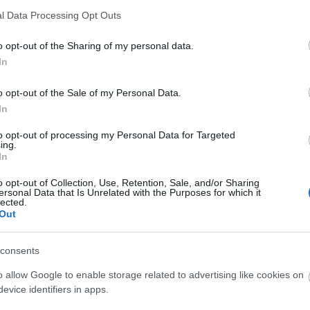
Utol
szagtalan kaméliával töltötte meg a házát. A tüdőbaj azonban
l Data Processing Opt Outs
majd a regény nyomán Verdi a La Traviata-val örök emléket
Szak
o opt-out of the Sharing of my personal data.
házi
telt virágú kamélia
(Camellia sinensis)
természetesen
In
Kér
 kapható nemesített kaméliák valamelyike, hanem az Ázsiában
ány éve ad otthont a Hollandiából érkezett növénynek, mely
o opt-out of the Sale of my Personal Data.
 kezdve viszont már minden évben várható, hogy kibontja telt
In
to opt-out of processing my Personal Data for Targeted
ing.
In
Tetszik
0
o opt-out of Collection, Use, Retention, Sale, and/or Sharing
ersonal Data that Is Unrelated with the Purposes for which it
lia
cserje
lected.
Out
Va
consents
o allow Google to enable storage related to advertising like cookies on
Címk
evice identifiers in apps.
adv