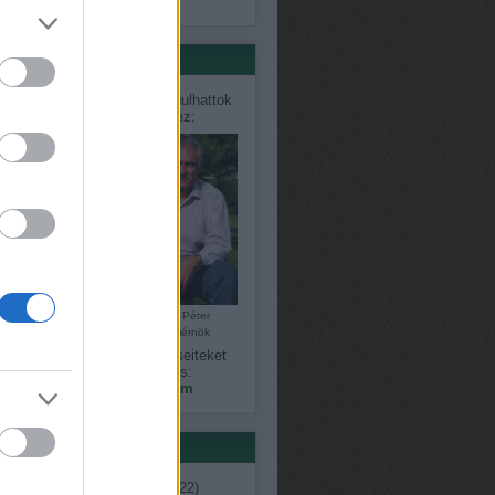
só 20
értőink
désekkel, problémákkal fordulhattok
közvetlenül szakértőinkhez:
Bálint Károly
Czauner Péter
kertépítő
kertészmérnök
gy észrevételeiteket, kérdéseiteket
megoszthatjátok velünk is:
kapanyelinfo@gmail.com
ék
ent
(
7
)
ágimama
(
11
)
április
(
22
)