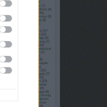
ás
(
13
)
arborétum
(
8
)
ásványi
agok
(
33
)
augusztus
(
23
)
avar
(
7
)
nt károly kertépítő
(
29
)
bazsalikom
(
9
)
(
15
)
botanikus kert
(
9
)
búza
(
65
)
omfű
(
7
)
citrusfélék
(
7
)
cseresznye
(
8
)
resznyefa
(
7
)
cserje
(
12
)
csiga
(
9
)
nka péter természetfotós
(
19
)
ner péter
(
152
)
c vitamin
(
7
)
ember
(
15
)
dézsató
(
8
)
dió
(
21
)
DIY
dologtiltás
(
22
)
dologtiltó nap
(
15
)
yári virágok
(
8
)
eső
(
12
)
év fája
(
9
)
y
(
11
)
fagyosszentek
(
12
)
farsang
(
7
)
tetés
(
9
)
február
(
18
)
fecske
(
14
)
friday
(
7
)
fokhagyma
(
10
)
fotópályázat
füge
(
7
)
fűnyírás
(
12
)
fűnyíró
(
7
)
erkert
(
10
)
fűszernövény
(
36
)
zernövények
(
10
)
füvészkert
(
8
)
észkert
(
31
)
gabona
(
7
)
gabonapiac
Gardenexpo
(
9
)
gazdasszony
csai
(
8
)
gépek
(
8
)
gesztenye
(
12
)
ba
(
8
)
gombabetegség
(
10
)
gyep
(
7
)
pápolás
(
11
)
gyepgondozás
(
13
)
szellőztetés
(
13
)
gyógyhatás
(
23
)
gynövény
(
39
)
gyom
(
7
)
gyomirtás
gyümölcsfa
(
13
)
hagymások
(
8
)
ymás virágok
(
19
)
halottak napja
(
8
)
gya
(
8
)
Hortus Hungaricus
(
9
)
hóvirág
húsvét
(
17
)
időjárás
(
176
)
időjóslás
immunerősítő
(
9
)
jácint
(
12
)
január
játék
(
19
)
július
(
17
)
június
(
18
)