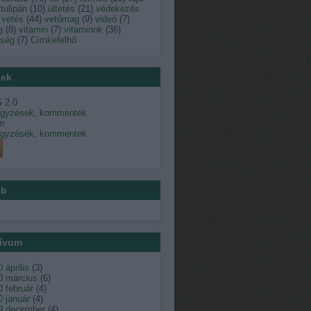
tulipán
(
10
)
ültetés
(
21
)
védekezés
vetés
(
44
)
vetőmag
(
9
)
videó
(
7
)
g
(
8
)
vitamin
(
7
)
vitaminok
(
36
)
dség
(
7
)
Címkefelhő
ek
 2.0
egyzések
,
kommentek
m
egyzések
,
kommentek
éb
ívum
 április
(
3
)
0 március
(
6
)
 február
(
4
)
 január
(
4
)
9 december
(
4
)