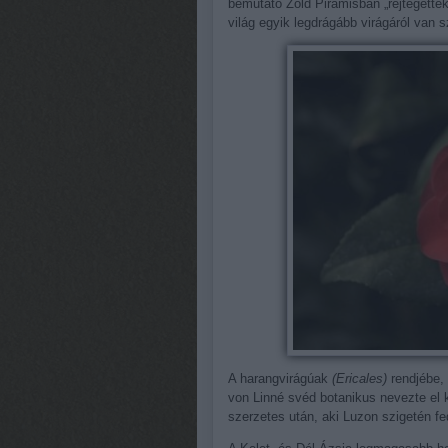
bemutató Zöld Piramisban „rejtegetté
világ egyik legdrágább virágáról van s
A harangvirágúak
(Ericales)
rendjébe,
von Linné svéd botanikus nevezte el 
szerzetes után, aki Luzon szigetén fe