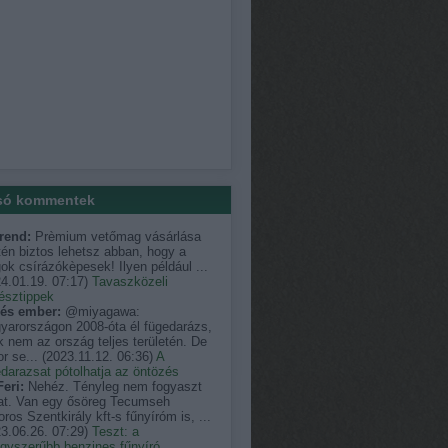
só kommentek
rend:
Prèmium vetőmag vásárlása
én biztos lehetsz abban, hogy a
k csírázókèpesek! Ilyen például ...
4.01.19. 07:17
)
Tavaszközeli
észtippek
és ember:
@miyagawa:
yarországon 2008-óta él fügedarázs,
 nem az ország teljes területén. De
r se...
(
2023.11.12. 06:36
)
A
darazsat pótolhatja az öntözés
eri:
Nehéz. Tényleg nem fogyaszt
at. Van egy ősöreg Tecumseh
ros Szentkirály kft-s fűnyíróm is, ...
3.06.26. 07:29
)
Teszt: a
egyszerűbb benzines fűnyíró