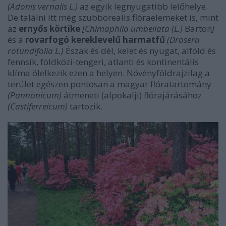
(Adonis vernalis L.)
az egyik legnyugatibb lelőhelye.
De találni itt még szubborealis flóraelemeket is, mint
az
ernyős körtike
[Chimaphila umbellata (L.)
Barton
]
és a
rovarfogó kereklevelű harmatfű
(Drosera
rotundifolia L.)
Észak és dél, kelet és nyugat, alföld és
fennsík, földközi-tengeri, atlanti és kontinentális
klíma ölelkezik ezen a helyen. Növényföldrajzilag a
terület egészen pontosan a magyar flóratartomány
(Pannonicum)
átmeneti (alpokalji) flórajárásához
(Castiferreicum)
tartozik.