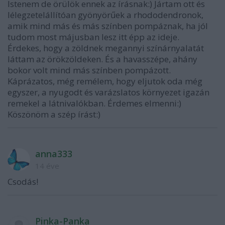
Istenem de örülök ennek az írásnak:) Jártam ott és
lélegzetelállítóan gyönyörűek a rhododendronok,
amik mind más és más színben pompáznak, ha jól
tudom most májusban lesz itt épp az ideje.
Érdekes, hogy a zöldnek megannyi színárnyalatát
láttam az örökzöldeken. És a havasszépe, ahány
bokor volt mind más színben pompázott.
Káprázatos, még remélem, hogy eljutok oda még
egyszer, a nyugodt és varázslatos környezet igazán
remekel a látnivalókban. Érdemes elmenni:)
Köszönöm a szép írást:)
anna333
14 éve
Csodás!
Pinka-Panka