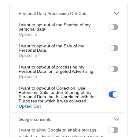
third parties.
nézetét, mely szerint nem a természet, hanem mi
magunk, felfogásunk, elfogultságunk tehet arról,
Please note that this website/app uses one or more Google
Personal Data Processing Opt Outs
hogy ősztől tavaszig „halott évszak” van kertjeinkben.
services and may gather and store information including but
not limited to your visit or usage behaviour. You may click to
I want to opt-out of the Sharing of my
personal data.
grant or deny consent to Google and its third-party tags to
Opted In
use your data for below specified purposes in below Google
consent section.
I want to opt-out of the Sale of my
Personal Data.
Opted In
I want to opt-out of processing my
Personal Data for Targeted Advertising.
Opted In
I want to opt-out of Collection, Use,
Retention, Sale, and/or Sharing of my
Personal Data that Is Unrelated with the
Purposes for which it was collected.
Opted Out
Google consents
A több mint 300 változatban virágzó növénytömeg
mellett a terület különleges adottságait hasznosító,
I want to allow Google to enable storage
related to advertising like cookies on web or