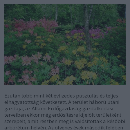
Ezután több mint két évtizedes pusztulás és teljes
elhagyatottság következett. A terület háború utáni
gazdája, az Állami Erdőgazdaság gazdálkodási
terveiben ekkor még erdősítésre kijelölt területként
szerepelt, amit részben meg is valósítottak a későbbi
arborétum helyén. Az ötvenes évek második felében