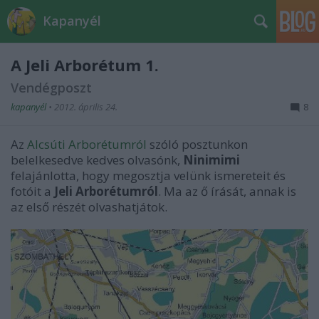
Kapanyél
A Jeli Arborétum 1.
Vendégposzt
kapanyél
•
2012. április 24.
8
Az
Alcsúti Arborétumról
szóló posztunkon
belelkesedve kedves olvasónk,
Ninimimi
felajánlotta, hogy megosztja velünk ismereteit és
fotóit a
Jeli Arborétumról
. Ma az ő írását, annak is
az első részét olvashatjátok.