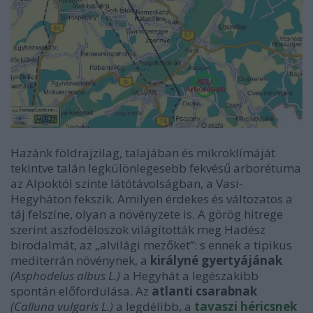
Hazánk földrajzilag, talajában és mikroklímáját
tekintve talán legkülönlegesebb fekvésű arborétuma
az Alpoktól szinte látótávolságban, a Vasi-
Hegyháton fekszik. Amilyen érdekes és változatos a
táj felszíne, olyan a növényzete is. A görög hitrege
szerint aszfodéloszok világították meg Hadész
birodalmát, az „alvilági mezőket”: s ennek a tipikus
mediterrán növénynek, a
királyné gyertyájának
(Asphodelus albus L.)
a Hegyhát a legészakibb
spontán előfordulása. Az
atlanti csarabnak
(Calluna vulgaris L.)
a legdélibb, a
tavaszi héricsnek