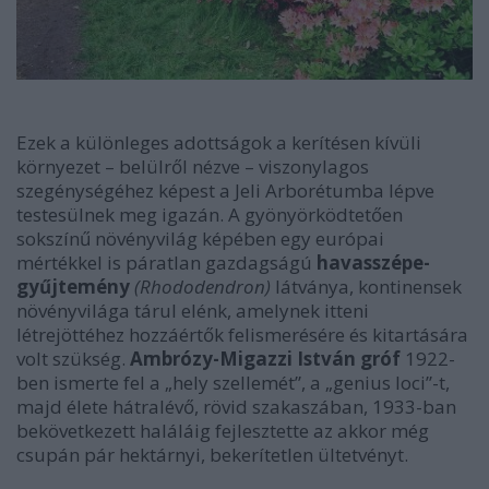
Ezek a különleges adottságok a kerítésen kívüli
környezet – belülről nézve – viszonylagos
szegénységéhez képest a Jeli Arborétumba lépve
testesülnek meg igazán. A gyönyörködtetően
sokszínű növényvilág képében egy európai
mértékkel is páratlan gazdagságú
havasszépe-
gyűjtemény
(Rhododendron)
látványa, kontinensek
növényvilága tárul elénk, amelynek itteni
létrejöttéhez hozzáértők felismerésére és kitartására
volt szükség.
Ambrózy-Migazzi István gróf
1922-
ben ismerte fel a „hely szellemét”, a „genius loci”-t,
majd élete hátralévő, rövid szakaszában, 1933-ban
bekövetkezett haláláig fejlesztette az akkor még
csupán pár hektárnyi, bekerítetlen ültetvényt.