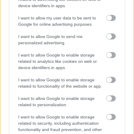
kontinensek növényvilágát reprezentáló
device identifiers in apps.
növényegyütteseket alakított ki. Amerika, Japán,
Szecsuán, Jünnan, a Himalája, Kaukázus, Kis-Ázsia, a
I want to allow my user data to be sent to
Balkán, Olaszország lombos örökzöldjei varázsolnak
Google for online advertising purposes.
szüntelen tavaszt az arborétumba.
I want to allow Google to send me
personalized advertising.
I want to allow Google to enable storage
related to analytics like cookies on web or
device identifiers in apps.
I want to allow Google to enable storage
related to functionality of the website or app.
I want to allow Google to enable storage
related to personalization.
I want to allow Google to enable storage
related to security, including authentication
A legcsodálatosabb, szinte elképzelhetetlenül
functionality and fraud prevention, and other