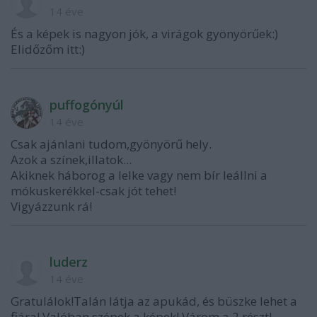
14 éve
És a képek is nagyon jók, a virágok gyönyörűek:)
Elidőzőm itt:)
puffogónyúl
14 éve
Csak ajánlani tudom,gyönyörű hely.
Azok a színek,illatok...
Akiknek háborog a lelke vagy nem bír leállni a
mókuskerékkel-csak jót tehet!
Vigyázzunk rá!
luderz
14 éve
Gratulálok!Talán látja az apukád, és büszke lehet a
fiára! Valóban szépek a képek! Várom a 2.részt!