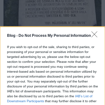
Blog -
Do Not Process My Personal Information
Rájött felismerésének lényegére és
If you wish to opt-out of the sale, sharing to third parties, or
egyedülállóságára anélkül, hogy Ambrózynak írásos
processing of your personal or sensitive information for
tervei maradtak volna fenn. A Jeli Arborétum
targeted advertising by us, please use the below opt-out
következő évtizedeit felölelő, hosszú távú fejlesztési
section to confirm your selection. Please note that after your
opt-out request is processed you may continue seeing
tervet készített, melyet sikerült elfogadtatnia az
interest-based ads based on personal information utilized by
ötvenes-hatvanas években általában egyéb
us or personal information disclosed to third parties prior to
kiadásokat sokkal fontosabbnak tartó pártállami
your opt-out. You may separately opt-out of the further
vezetéssel. A területet a sokszorosára növelték,
disclosure of your personal information by third parties on the
bekerítették, és megindult terveinek megvalósítása,
IAB’s list of downstream participants. This information may
valamint a kapcsolatfelvétel a világ tudományos
also be disclosed by us to third parties on the
IAB’s List of
intézeteivel a szaporítóanyag beszerzése és
Downstream Participants
that may further disclose it to other
tapasztalatcsere céljából. Elfogadta Ambrózy