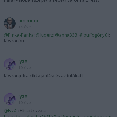
ninimimi
14 éve
@Pinka-Panka
:
@luderz
:
@anna333
:
@puffogónyúl
:
Köszönöm!
lyzX
10 éve
Köszönjük a cikkajánlást és az infókat!
lyzX
10 éve
@lyzX
: (Hivatkozva a
kirandulo.blog.hu/2016/05/06/a_jeli_arboretum_rho