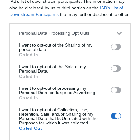
IAB’s list of downstream participants. This information may
also be disclosed by us to third parties on the
IAB’s List of
Downstream Participants
that may further disclose it to other
third parties.
Please note that this website/app uses one or more Google
Personal Data Processing Opt Outs
services and may gather and store information including but
not limited to your visit or usage behaviour. You may click to
I want to opt-out of the Sharing of my
personal data.
grant or deny consent to Google and its third-party tags to
Opted In
use your data for below specified purposes in below Google
consent section.
I want to opt-out of the Sale of my
Personal Data.
Opted In
A kertünkben is áll egy ötéves cseresznyefa. Amikor
I want to opt-out of processing my
pár napja megnéztem, érettek-e már a gyümölcsök,
Personal Data for Targeted Advertising.
csalódottan láttam, hogy még csak halványpirosas
Opted In
bogyók lógnak az ágakról, bár abból rengeteg.
Tegnap délutánra viszont nagy örömömre egészen
I want to opt-out of Collection, Use,
Retention, Sale, and/or Sharing of my
mélyvörös árnyalatot öltöttek a cseresznyék. A
Personal Data that Is Unrelated with the
Purposes for which it was collected.
szürettel várunk még egy-két napot, amíg egészen
Opted Out
feketék nem lesznek, de annyit már tudtam szedni,
hogy süteményt süssek belőle.