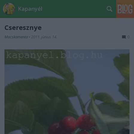
Kapanyél
Cseresznye
Macskamenta
•
2011. június 14.
0