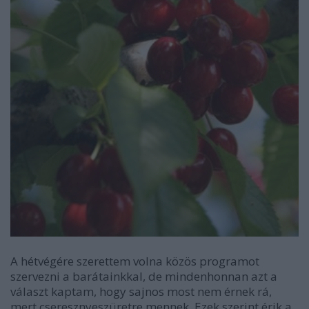
A hétvégére szerettem volna közös programot
szervezni a barátainkkal, de mindenhonnan azt a
választ kaptam, hogy sajnos most nem érnek rá,
mert cseresznyeszüretre mennek. Ezek szerint érik a