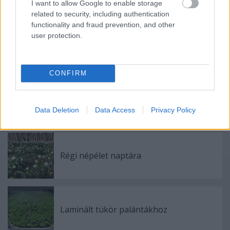
I want to allow Google to enable storage
Címkék:
cseresznye
recept
related to security, including authentication
functionality and fraud prevention, and other
user protection.
Ajánlott bejegyzések:
CONFIRM
A kert rossz hírű munkásai
Data Deletion
Data Access
Privacy Policy
Régi népélet naptára
Laminált tükör palántákhoz