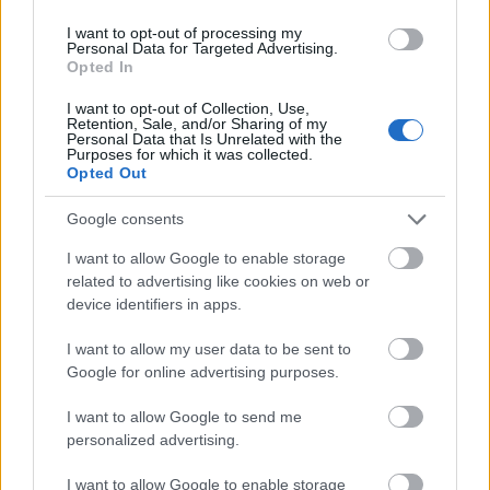
hanem tőle kértek osztrák főnemesek és főpapok. Johennes Honelius
I want to opt-out of processing my
például 1587. március 6-án, Marburgban kelt levelében arra kérte
Personal Data for Targeted Advertising.
Opted In
Batthyányt, hogy küldjön neki jerikói rózsát, dupla violát, tulipánt,
nárciszt és más ritkább virághagymákat.
I want to opt-out of Collection, Use,
Retention, Sale, and/or Sharing of my
Personal Data that Is Unrelated with the
Ezekből a levelekből az is kitűnik, hogy Batthány Boldizsár
Purposes for which it was collected.
Opted Out
mindenkinek szívesen adott virágokat, aki kérte, és a magyarok
köszönőleveleiben nem találni olyat, amelyben a tulipánt köszönnék
Google consents
meg, tehát Magyarországon a korban a tulipán igen elterjedt volt. A 16.
század végén a háborúk alatt a legtöbb csodaszép kert elpusztult, a 17.
I want to allow Google to enable storage
században aztán újra elkezdtek kertészkedni, és a hazai virágmag-
related to advertising like cookies on web or
device identifiers in apps.
kereskedés központja Pozsony lett. A főúri kertek között meg kell
említeni Lorántffy Zsuzsanna sárospataki kertjét, a levelei tanúsága
I want to allow my user data to be sent to
szerint ő is Pozsonyban szerezte be ritkaságnak számító virágait, 1646
Google for online advertising purposes.
őszén például egy bizonyos Janovics 131 „tulipagyökeret” és 12 teljes
virágú nárciszt küldött neki.
I want to allow Google to send me
personalized advertising.
A 16. században Törökország legszebb virágait és gyümölcsfáit
I want to allow Google to enable storage
honosították meg nálunk. Amikor Jászberényt 1594-ben visszafoglalták