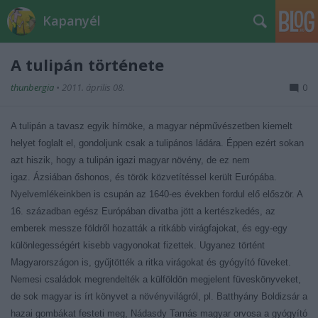
Kapanyél
A tulipán története
thunbergia
•
2011. április 08.
0
A tulipán a tavasz egyik hírnöke, a magyar népművészetben kiemelt
helyet foglalt el, gondoljunk csak a tulipános ládára. Éppen ezért sokan
azt hiszik, hogy a tulipán
igazi
magyar növény, de ez nem
igaz. Ázsiában
őshonos
, és török közvetítéssel került Európába.
Nyelvemlékeinkben is csupán az 1640-es években fordul elő először. A
16. században egész Európában divatba jött a kertészkedés, az
emberek messze földről hozatták a ritkább virágfajokat, és egy-egy
különlegességért kisebb vagyonokat fizettek. Ugyanez történt
Magyarországon is, gyűjtötték a ritka virágokat és gyógyító füveket.
Nemesi családok megrendelték a külföldön megjelent füveskönyveket,
de sok magyar is írt könyvet a növényvilágról, pl. Batthyány Boldizsár a
hazai gombákat festeti meg, Nádasdy Tamás magyar orvosa a gyógyító