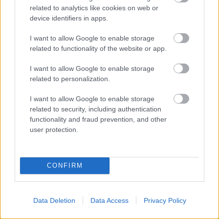
related to analytics like cookies on web or
a töröktől, az összeírás szerint a vár körül fekvő gyümölcsösök
device identifiers in apps.
elégtek, de a távolabb eső kertek épen maradtak.
I want to allow Google to enable storage
A 17. század végén készült összeírások sok elpusztult török kertről
related to functionality of the website or app.
szóltak. Esztergomtól Belgrádig a dunai szigetek mind gyümölcsösök
voltak.
I want to allow Google to enable storage
related to personalization.
A török utazó, Evlija Cselebi is elragadtatással írt a hódoltság kertjeiről:
I want to allow Google to enable storage
Pécs városáról és kertjeiről azt írta, hogy Irem tündérkertjeihez hasonló.
related to security, including authentication
Leírta, hogy az óbudai puskaportörő malmot tulipánkert veszi körül.
functionality and fraud prevention, and other
user protection.
CONFIRM
Data Deletion
Data Access
Privacy Policy