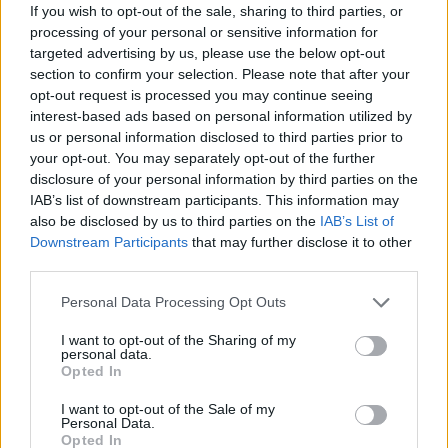
If you wish to opt-out of the sale, sharing to third parties, or
metszetet készített, amely aztán meg is jelent a
De Hortis Germaniae
processing of your personal or sensitive information for
c. munkájában.
targeted advertising by us, please use the below opt-out
Tudjuk, hogy a 16. században Buda és Konstantinápoly között igen
section to confirm your selection. Please note that after your
élénk kereskedelmi és diplomáciai kapcsolat volt, a rendkívüli követek
opt-out request is processed you may continue seeing
ekkoriban a feljegyzések szerint túlnyomórészt magyarok voltak, és
interest-based ads based on personal information utilized by
nagyon valószínű, hogy hoztak magukkal különleges virághagymákat;
us or personal information disclosed to third parties prior to
sok törökországi virág nálunk terjedt el először, és magyar
your opt-out. You may separately opt-out of the further
disclosure of your personal information by third parties on the
közvetítéssel került Nyugat-Európába.
IAB’s list of downstream participants. This information may
also be disclosed by us to third parties on the
IAB’s List of
Érdemes kiemelni Batthyány Boldizsárt, aki ugyan mint hadvezér is
Downstream Participants
that may further disclose it to other
igen jelentős volt, de a kertészet irán
t is élénken érdeklődött, a
hazai és
third parties.
a külföldi írók mecénása volt, és levelezett a kor szinte összes
tudósával. Carolus Clusius többször is vendégeskedett Batthyány
Please note that this website/app uses one or more Google
Personal Data Processing Opt Outs
services and may gather and store information including but
Boldizsárnál, tanácsokat adott neki, és a világ minden tájáról virágokat
not limited to your visit or usage behaviour. You may click to
I want to opt-out of the Sharing of my
és magokat szerzett neki. Tudnunk kell azonban, hogy Clusius több
personal data.
grant or deny consent to Google and its third-party tags to
helyre is
küldött
tulipánokat, de arról semmilyen feljegyzés sem
Opted In
use your data for below specified purposes in below Google
tanúskodik, hogy Batthyányinak is
adott
volna. Ebből arra
consent section.
I want to opt-out of the Sale of my
következtethetünk, hogy Batthyány Boldizsár ezt a növényt már jól
Personal Data.
Opted In
ismerte. Sőt a leveleiből láthatjuk, hogy nem ő kért tulipánt másoktól,