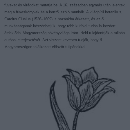
füveket és virágokat mutatja be. A 16. században egymás után jelentek
meg a füveskönyvek és a kertről szóló munkák. A világhírű botanikus,
Carolus Clusius (1526–1609) is hazánkba érkezett, és az ő
munkásságának köszönhetjük, hogy több külföldi tudós is kezdett
érdeklődni Magyarország növényvilága iránt. Neki tulajdonítják a tulipán
európai elterjesztését. Azt viszont kevesen tudják, hogy ő
Magyarországon találkozott először tulipánokkal.